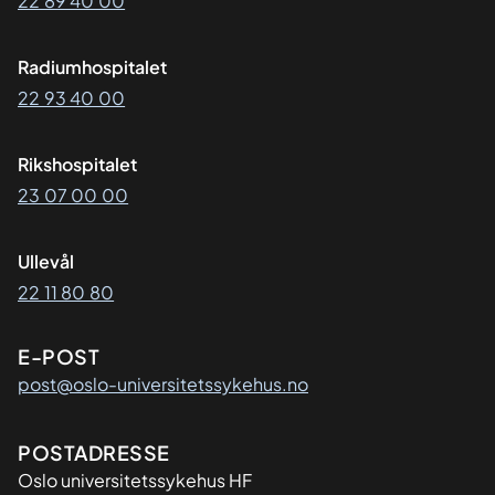
22 89 40 00
Radiumhospitalet
22 93 40 00
Rikshospitalet
23 07 00 00
Ullevål
22 11 80 80
E-POST
post@oslo-universitetssykehus.no
Adresse
POSTADRESSE
Oslo universitetssykehus HF