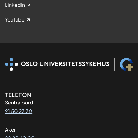
LinkedIn
YouTube
Kontaktinformasjon
TELEFON
Sentralbord
91 50 27 70
Aker