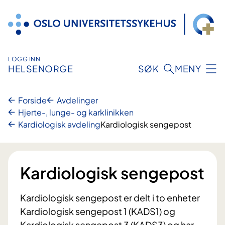
Hopp
til
innhold
LOGG INN
HELSENORGE
SØK
MENY
Forside
Avdelinger
Hjerte-, lunge- og karklinikken
Kardiologisk avdeling
Kardiologisk sengepost
Kardiologisk sengepost
Kardiologisk sengepost er delt i to enheter
Kardiologisk sengepost 1 (KADS1) og
Kardiologisk sengepost 3 (KADS3) og har