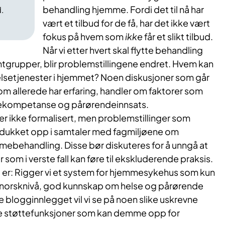
behandling hjemme. Fordi det til nå har
.
vært et tilbud for de få, har det ikke vært
fokus på hvem som
ikke
får et slikt tilbud.
Når vi etter hvert skal flytte behandling
ntgrupper, blir problemstillingene endret. Hvem kan
helsetjenester i hjemmet? Noen diskusjoner som går
som allerede har erfaring, handler om faktorer som
ekompetanse og pårørendeinnsats.
r ikke formalisert, men problemstillinger som
 dukket opp i samtaler med fagmiljøene om
mebehandling. Disse bør diskuteres for å unngå at
r som i verste fall kan føre til ekskluderende praksis.
 er: Rigger vi et system for hjemmesykehus som kun
yt norsknivå, god kunnskap om helse og pårørende
e blogginnlegget vil vi se på noen slike uskrevne
de støttefunksjoner som kan demme opp for