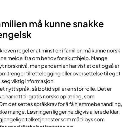
.
familien må kunne snakke
 engelsk
reven regel er at minst en i familien må kunne norsk
unne melde ifra om behov for akutthjelp.
Mange
yt norsknivå, men pandemien har vist at det også er
trenger tilrettelegging eller oversettelse til eget
 seg viktig informasjon.
et nytt språk, så botid spiller en stor rolle. Det er
 har rett til gratis norskopplæring, som
Om det settes språkkrav for å få hjemmebehandling,
ke mange. Løsningen ligger heldigvis allerede klar i
lgjengelige tolketjenester som må tilbys som
for spesialisthelsetjenesten og