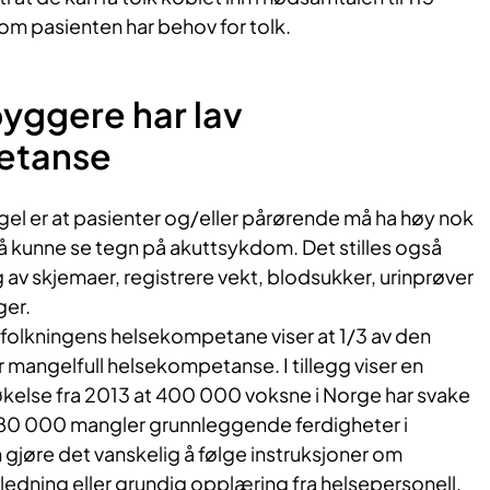
om pasienten har behov for tolk.
yggere har lav
etanse
gel er at pasienter og/eller pårørende må ha høy nok
å kunne se tegn på akuttsykdom. Det stilles også
ing av skjemaer, registrere vekt, blodsukker, urinprøver
ger.
efolkningens helsekompetane viser at 1/3 av den
 mangelfull helsekompetanse. I tillegg viser en
økelse fra 2013 at 400 000 voksne i Norge har svake
480 000 mangler grunnleggende ferdigheter i
gjøre det vanskelig å følge instruksjoner om
ledning eller grundig opplæring fra helsepersonell.