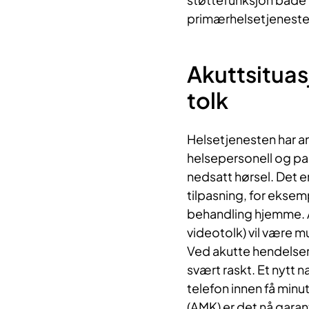
primærhelsetjeneste
Akuttsituas
tolk
Helsetjenesten har a
helsepersonell og p
nedsatt hørsel. Det e
tilpasning, for eksemp
behandling hjemme. A
videotolk) vil være m
Ved akutte hendelser 
svært raskt. Et nytt n
telefon innen få min
(AMK) er det nå garant