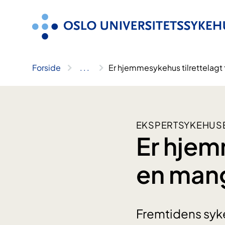
Hopp
til
innhold
Forside
..
.
Er hjemmesykehus tilrettelagt
EKSPERTSYKEHUS
Er hjem
en mang
Fremtidens syke