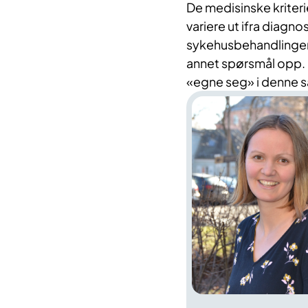
De medisinske kriterie
variere ut ifra diagn
sykehusbehandlinger 
annet spørsmål opp. H
«egne seg» i denn