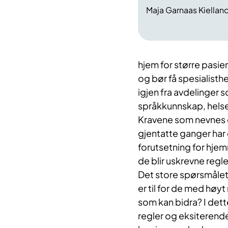
Maja Garnaas Kielland
hjem for større pasie
og bør få spesialist
igjen fra avdelinger 
språkkunnskap, hels
Kravene som nevnes e
gjentatte ganger har
forutsetning for hjem
de blir uskrevne regle
Det store spørsmålet
er til for de med hø
som kan bidra? I dett
regler og eksiteren