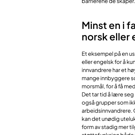
barrierene de skaper
Minst en i 
norsk eller
Et eksempel på en usk
eller engelsk for å k
innvandrere har et hø
mange innbyggere som 
morsmål, for å få med
Det tar tid å lære seg 
også grupper som ikke
arbeidsinnvandrere. 
kan det unødig uteluk
form av stadig mer ti
støttefunksjon både 