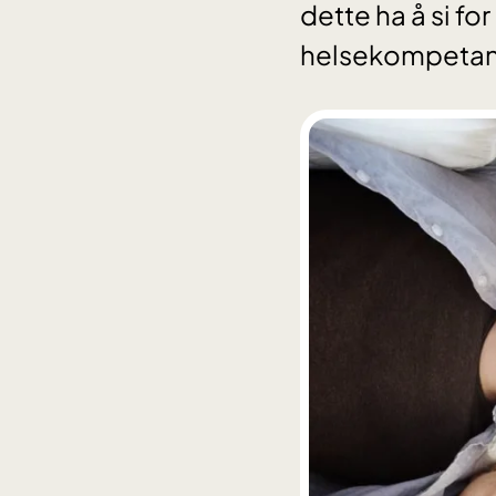
dette ha å si fo
helsekompeta