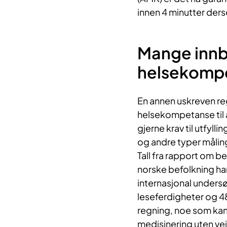
innen 4 minutter ders
Mange innb
helsekomp
En annen uskreven re
helsekompetanse til 
gjerne krav til utfyll
og andre typer målin
Tall fra rapport om b
norske befolkning har
internasjonal unders
leseferdigheter og 
regning, noe som kan 
medisinering uten vei