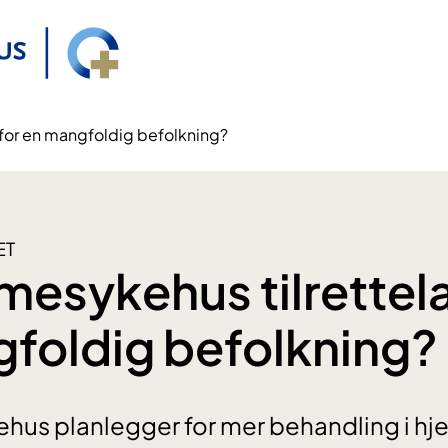
 for en mangfoldig befolkning?
ET
mesykehus tilrettela
foldig befolkning?
hus planlegger for mer behandling i hj