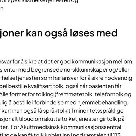
n.
joner kan også løses med
nsvar for å sikre at det er god kommunikasjon mellom
asienter med begrensede norskkunnskaper og/eller
r helsetjenesten som har ansvar for å sikre nødvendig
el bestille kvalifisert tolk, også når pasienten får
lle former for tolking (fremmøtetolk, telefontolk og
ulig å bestille i forbindelse med hjemmebehandling.
kan man også få språktolk til minoritetsspråklige
asjonalt tilbud om akutte tolketjenester gir tolk på
utter. For Akuttmedisinsk kommunikasjonssentral
i at de kan få tolk koblet inn i nødsamtalen til 113