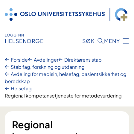
Hopp
til
innhold
LOGG INN
HELSENORGE
SØK
MENY
Forside
Avdelinger
Direktørens stab
Stab fag, forskning og utdanning
Avdeling for medisin, helsefag, pasientsikkerhet og
beredskap
Helsefag
Regional kompetansetjeneste for metodevurdering
Regional