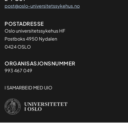
post@oslo-universitetssykehus.no
Adresse
POSTADRESSE
Oslo universitetssykehus HF
Postboks 4950 Nydalen
0424 OSLO
Organisasjon
ORGANISASJONSNUMMER
993 467 049
I SAMARBEID MED UIO