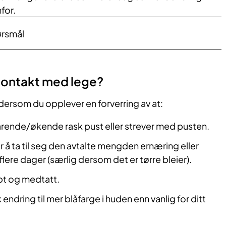
for.
ørsmål
 kontakt med lege?
dersom du opplever en forverring av at:
arende/økende rask pust eller strever med pusten.
r å ta til seg den avtalte mengden ernæring eller
lere dager (særlig dersom det er tørre bleier).
apt og medtatt.
endring til mer blåfarge i huden enn vanlig for ditt