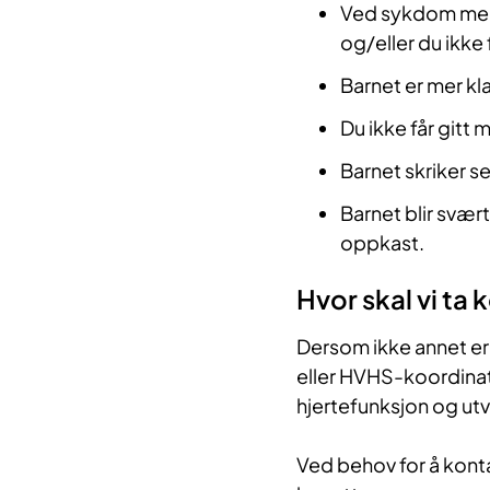
Ved sykdom med f
og/eller du ikke 
Barnet er mer kl
Du ikke får gitt 
Barnet skriker se
Barnet blir svært
oppkast.
Hvor skal vi ta 
Dersom ikke annet er
eller HVHS-koordina
hjertefunksjon og utv
Ved behov for å kont