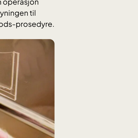
en operasjon
yningen til
oods-prosedyre.