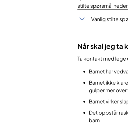
stilte spørsmål neden
Vanlig stilte sp
Når skal jeg ta
Ta kontakt med lege 
Barnet har vedv
Barnet ikke klare
gulper mer over f
Barnet virker sl
Det oppstår rask 
barn.