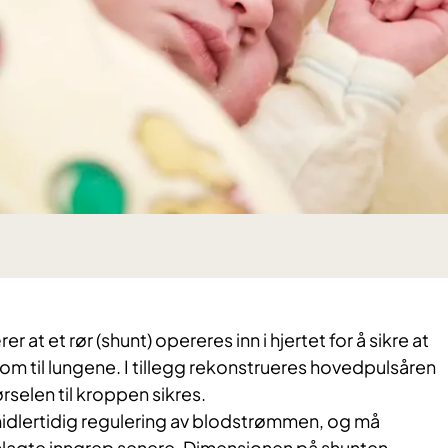
at et rør (shunt) opereres inn i hjertet for å sikre at
m til lungene. I tillegg rekonstrueres hovedpulsåren
førselen til kroppen sikres.
idlertidig regulering av blodstrømmen, og må
anlagte inngrep senere. Dimensjonen på shunten