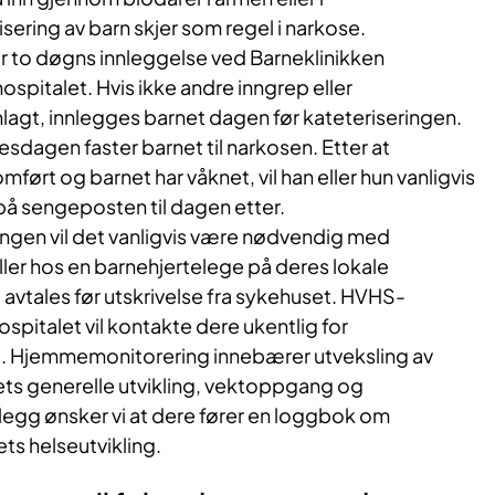
isering av barn skjer som regel i narkose.
 to døgns innleggelse ved Barneklinikken
spitalet. Hvis ikke andre inngrep eller
lagt, innlegges barnet dagen før kateteriseringen.
sdagen faster barnet til narkosen. Etter at
ført og barnet har våknet, vil han eller hun vanligvis
 på sengeposten til dagen etter.
ingen vil det vanligvis være nødvendig med
ler hos en barnehjertelege på deres lokale
avtales før utskrivelse fra sykehuset. HVHS-
ospitalet vil kontakte dere ukentlig for
 Hjemmemonitorering innebærer utveksling av
ts generelle utvikling, vektoppgang og
legg ønsker vi at dere fører en loggbok om
ts helseutvikling.