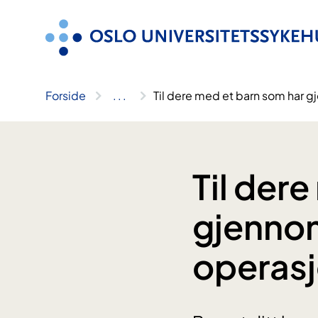
Hopp
til
innhold
Forside
..
.
Til dere med et barn som har
Til der
gjenno
operas