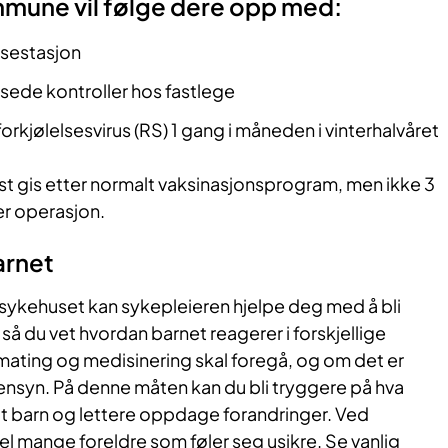
une vil følge dere opp med:
lsestasjon
assede kontroller hos fastlege
orkjølelsesvirus (RS) 1 gang i måneden i vinterhalvåret
lst gis etter normalt vaksinasjonsprogram, men ikke 3
ter operasjon.
arnet
ykehuset kan sykepleieren hjelpe deg med å bli
så du vet hvordan barnet reagerer i forskjellige
mating og medisinering skal foregå, og om det er
ensyn. På denne måten kan du bli tryggere på hva
tt barn og lettere oppdage forandringer. Ved
vel mange foreldre som føler seg usikre. Se vanlig