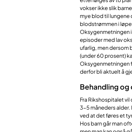
vokser ikke slik barnet
mye blod til lungene d
blodstrømmen i løpet 
Oksygenmetningen i b
episoder med lav oks
ufarlig, men dersom 
(under 60 prosent) kan
Oksygenmetningen fall
derfor bli aktuelt å 
Behandling og 
Fra Rikshospitalet vil 
3-5 måneders alder. 
ved at det føres et ty
Hos barn går man ofte
men man kan også gå i