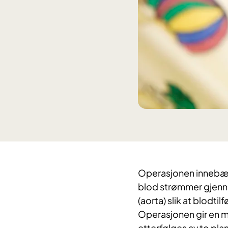
Operasjonen innebærer 
blod strømmer gjenno
(aorta) slik at blodtil
Operasjonen gir en m
etterfølges av to pl