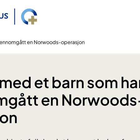
 gjennomgått en Norwoods-operasjon
e med et barn som ha
mgått en Norwoods
jon