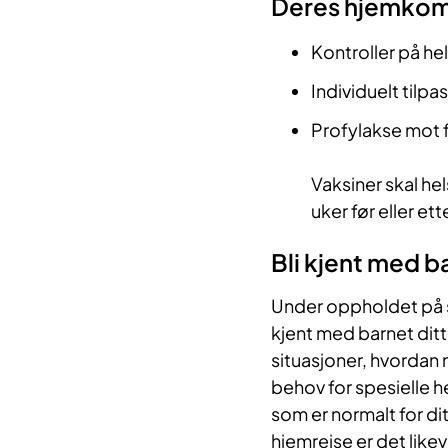
Deres hjemkomm
Kontroller på he
Individuelt tilp
Profylakse mot f
Vaksiner skal he
uker før eller et
Bli kjent med b
Under oppholdet på s
kjent med barnet ditt 
situasjoner, hvordan 
behov for spesielle h
som er normalt for di
hjemreise er det like