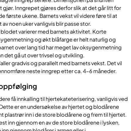
 gjør. Inngrepet gjøres derfor slik at det går litt for
e første ukene. Barnets vekst vil videre føre til at
av noen uker vanligvis blir passe stor.
lodet varierer med barnets aktivitet. Korte
ygenmetning og økt blåfarge er helt naturlig og
barnet over lang tid har meget lav oksygenmetning
 det gå ut over trivsel og utvikling.
er gradvis og parallelt med barnets vekst. Det vil
gjennomføre neste inngrep etter ca. 4-6 måneder.
oppfølging
dere få innkalling til hjertekateterisering, vanligvis ved
Dette er en undersøkelse av hjertet og blodårene
nt plastrør inn i de store blodårene og frem til hjertet.
st inn gjennom en av de store blodårene i lysken,
nn gjennom blodårer i armen eller i