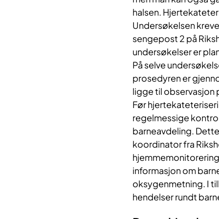
halsen. Hjertekateter
Undersøkelsen krever
sengepost 2 på Riksho
undersøkelser er plan
På selve undersøkelse
prosedyren er gjennom
ligge til observasjon
Før hjertekateteriser
regelmessige kontrol
barneavdeling. Dette 
koordinator fra Riksh
hjemmemonitorering.
informasjon om barne
oksygenmetning. I til
hendelser rundt barne