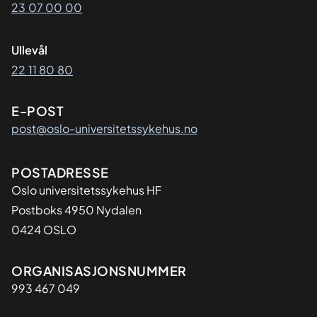
23 07 00 00
Ullevål
22 11 80 80
E-POST
post@oslo-universitetssykehus.no
Adresse
POSTADRESSE
Oslo universitetssykehus HF
Postboks 4950 Nydalen
0424 OSLO
Organisasjon
ORGANISASJONSNUMMER
993 467 049