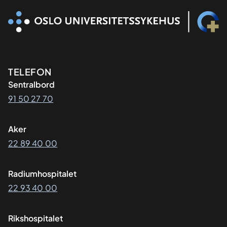
Kontaktinformasjon
TELEFON
Sentralbord
91 50 27 70
Aker
22 89 40 00
Radiumhospitalet
22 93 40 00
Rikshospitalet