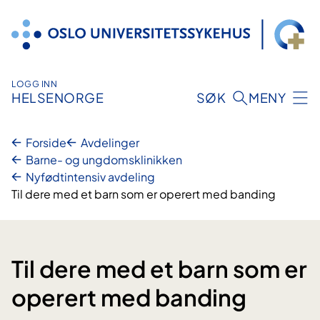
Hopp
til
innhold
LOGG INN
HELSENORGE
SØK
MENY
Forside
Avdelinger
Barne- og ungdomsklinikken
Nyfødtintensiv avdeling
Til dere med et barn som er operert med banding
Til dere med et barn som er
operert med banding