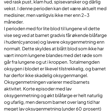
ved rask pust, klam hud, spisevansker og dårlig
vekst. I denne perioden kan det være aktuelt med
medisiner, men vanligvis ikke mer enn 2-3
måneder.
I perioden med for lite blod til lungene vil dette
vise seg ved at barnet gradvis får økende blåfarge
i huden(cyanose) og lavere oksygenmetning enn
normalt. Dette skyldes at blått blod som ikke har
vært innom lungene blandes med det røde som
går fra lungene og ut i kroppen. Totalmengden
oksygen i blodet er likevel tilstrekkelig, og barnet
har derfor ikke skadelig oksygenmangel.
Oksygenmetningen varierer med barnets
aktivitet. Korte episoder med lav
oksygenmetning og økt blåfarge er helt naturlig
og ufarlig, men dersom barnet over lang tid har
meget lav oksygenmetning (under 60 prosent)