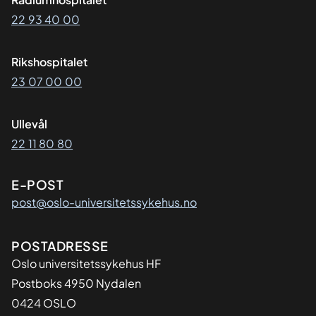
22 93 40 00
Rikshospitalet
23 07 00 00
Ullevål
22 11 80 80
E-POST
post@oslo-universitetssykehus.no
Adresse
POSTADRESSE
Oslo universitetssykehus HF
Postboks 4950 Nydalen
0424 OSLO