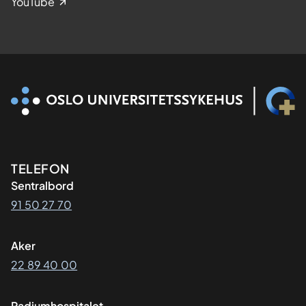
YouTube
Kontaktinformasjon
TELEFON
Sentralbord
91 50 27 70
Aker
22 89 40 00
Radiumhospitalet