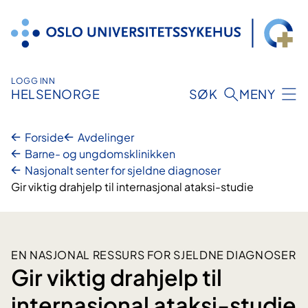
Hopp
til
innhold
LOGG INN
HELSENORGE
SØK
MENY
Forside
Avdelinger
Barne- og ungdomsklinikken
Nasjonalt senter for sjeldne diagnoser
Gir viktig drahjelp til internasjonal ataksi-studie
EN NASJONAL RESSURS FOR SJELDNE DIAGNOSER
Gir viktig drahjelp til
internasjonal ataksi-studie