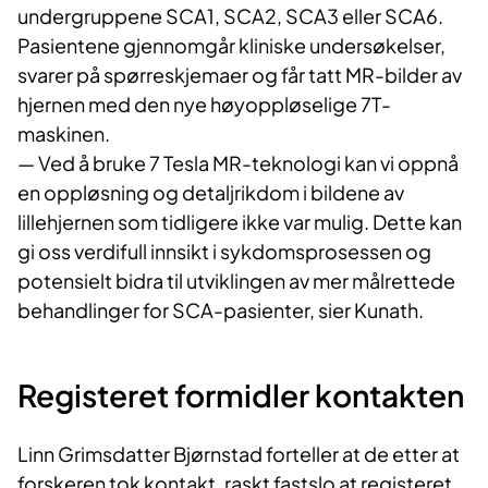
undergruppene SCA1, SCA2, SCA3 eller SCA6.
Pasientene gjennomgår kliniske undersøkelser,
svarer på spørreskjemaer og får tatt MR-bilder av
hjernen med den nye høyoppløselige 7T-
maskinen.
— Ved å bruke 7 Tesla MR-teknologi kan vi oppnå
en oppløsning og detaljrikdom i bildene av
lillehjernen som tidligere ikke var mulig. Dette kan
gi oss verdifull innsikt i sykdomsprosessen og
potensielt bidra til utviklingen av mer målrettede
behandlinger for SCA-pasienter, sier Kunath.
Registeret formidler kontakten
Linn Grimsdatter Bjørnstad forteller at de etter at
forskeren tok kontakt, raskt fastslo at registeret