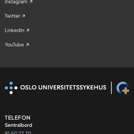
Instagram
Twitter
LinkedIn
YouTube
Kontaktinformasjon
TELEFON
Sentralbord
91 50 27 70