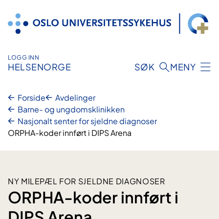
Hopp
til
innhold
LOGG INN
HELSENORGE
SØK
MENY
Forside
Avdelinger
Barne- og ungdomsklinikken
Nasjonalt senter for sjeldne diagnoser
ORPHA-koder innført i DIPS Arena
NY MILEPÆL FOR SJELDNE DIAGNOSER
ORPHA-koder innført i
DIPS Arena