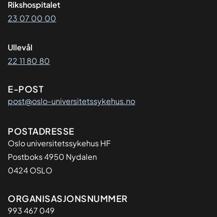
Rikshospitalet
23 07 00 00
Ullevål
22 11 80 80
E-POST
post@oslo-universitetssykehus.no
Adresse
POSTADRESSE
Oslo universitetssykehus HF
Postboks 4950 Nydalen
0424 OSLO
Organisasjon
ORGANISASJONSNUMMER
993 467 049