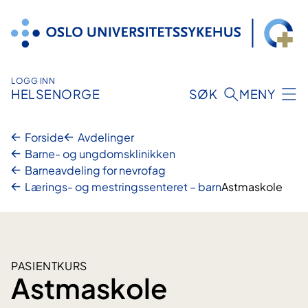
Hopp
til
innhold
LOGG INN
HELSENORGE
SØK
MENY
Forside
Avdelinger
Barne- og ungdomsklinikken
Barneavdeling for nevrofag
Lærings- og mestringssenteret – barn
Astmaskole
PASIENTKURS
Astmaskole