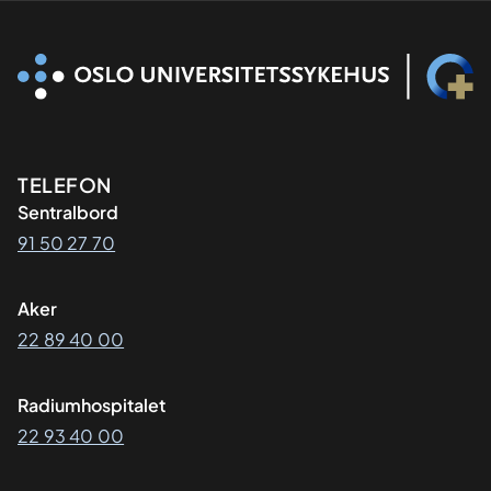
Kontaktinformasjon
TELEFON
Sentralbord
91 50 27 70
Aker
22 89 40 00
Radiumhospitalet
22 93 40 00