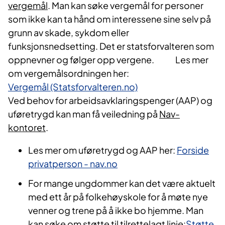
vergemål
. Man kan søke vergemål for personer
som ikke kan ta hånd om interessene sine selv på
grunn av skade, sykdom eller
funksjonsnedsetting. Det er statsforvalteren som
oppnevner og følger opp vergene. Les mer
om vergemålsordningen her:
Vergemål (Statsforvalteren.no)
Ved behov for arbeidsavklaringspenger (AAP) og
uføretrygd kan man få veiledning på
Nav-
kontoret
.
Les mer om uføretrygd og AAP her:
Forside
privatperson - nav.no
For mange ungdommer kan det være aktuelt
med ett år på folkehøyskole for å møte nye
venner og trene på å ikke bo hjemme. Man
kan søke om støtte til tilrettelagt linje:
Støtte