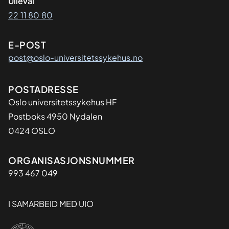
Ullevål
22 11 80 80
E-POST
post@oslo-universitetssykehus.no
Adresse
POSTADRESSE
Oslo universitetssykehus HF
Postboks 4950 Nydalen
0424 OSLO
Organisasjon
ORGANISASJONSNUMMER
993 467 049
I SAMARBEID MED UIO