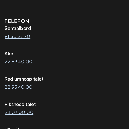
Kontaktinformasjon
TELEFON
Sentralbord
91 50 27 70
Aker
22 89 40 00
Radiumhospitalet
22 93 40 00
Rikshospitalet
23 07 00 00