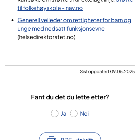
til folkehøyskole - nav.no
Generell veileder om rettigheter for barn og
unge med nedsatt funksjonsevne
(helsedirektoratet.no)
Sist oppdatert 09.05.2025
Fant du det du lette etter?
Ja
Nei
PDF-utskrift