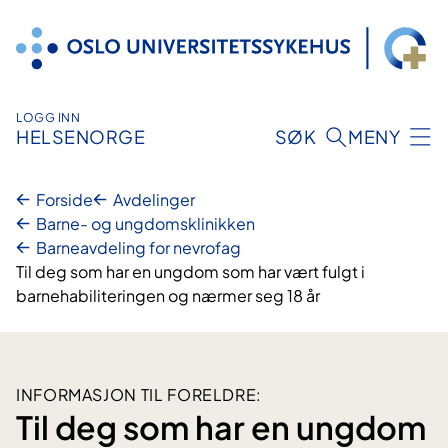
Hopp
til
innhold
LOGG INN
HELSENORGE
SØK
MENY
Forside
Avdelinger
Barne- og ungdomsklinikken
Barneavdeling for nevrofag
Til deg som har en ungdom som har vært fulgt i
barnehabiliteringen og nærmer seg 18 år
INFORMASJON TIL FORELDRE:
Til deg som har en ungdom