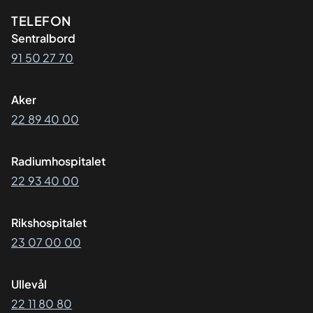
Kontaktinformasjon
TELEFON
Sentralbord
91 50 27 70
Aker
22 89 40 00
Radiumhospitalet
22 93 40 00
Rikshospitalet
23 07 00 00
Ullevål
22 11 80 80