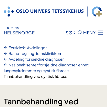
Hopp
til
innhold
LOGG INN
HELSENORGE
SØK
MENY
Forside
Avdelinger
Barne- og ungdomsklinikken
Avdeling for sjeldne diagnoser
Nasjonalt senter for sjeldne diagnoser, enhet
lungesykdommer og cystisk fibrose
Tannbehandling ved cystisk fibrose
Tannbehandling ved