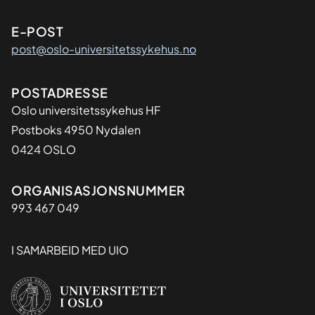
E-POST
post@oslo-universitetssykehus.no
Adresse
POSTADRESSE
Oslo universitetssykehus HF
Postboks 4950 Nydalen
0424 OSLO
Organisasjon
ORGANISASJONSNUMMER
993 467 049
I SAMARBEID MED UIO