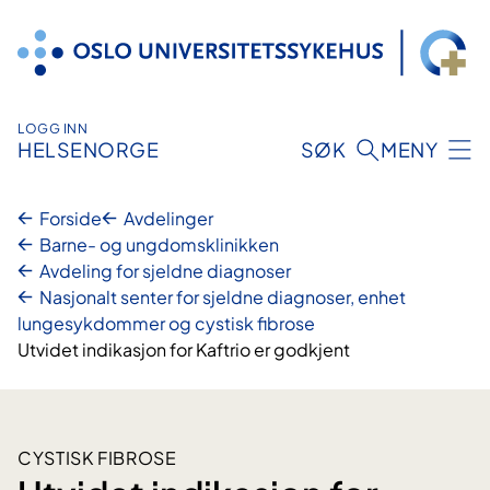
Hopp
til
innhold
LOGG INN
HELSENORGE
SØK
MENY
Forside
Avdelinger
Barne- og ungdomsklinikken
Avdeling for sjeldne diagnoser
Nasjonalt senter for sjeldne diagnoser, enhet
lungesykdommer og cystisk fibrose
Utvidet indikasjon for Kaftrio er godkjent
CYSTISK FIBROSE