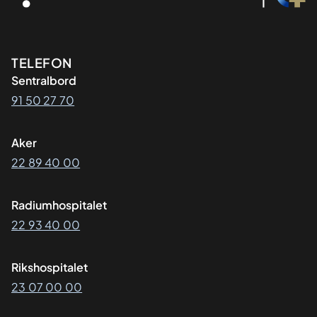
Kontaktinformasjon
TELEFON
Sentralbord
91 50 27 70
Aker
22 89 40 00
Radiumhospitalet
22 93 40 00
Rikshospitalet
23 07 00 00