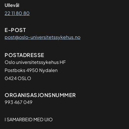
Ullevål
22 11 80 80
E-POST
post@oslo-universitetssykehus.no
Adresse
POSTADRESSE
Oslo universitetssykehus HF
Postboks 4950 Nydalen
0424 OSLO
Organisasjon
ORGANISASJONSNUMMER
993 467 049
I SAMARBEID MED UIO