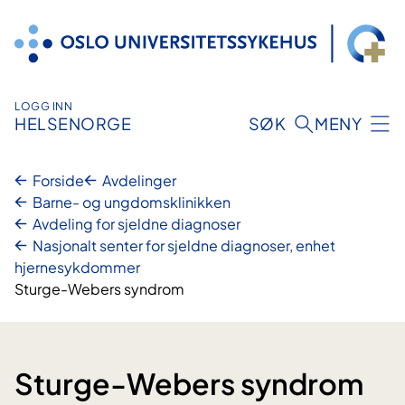
Hopp
til
innhold
LOGG INN
HELSENORGE
SØK
MENY
Forside
Avdelinger
Barne- og ungdomsklinikken
Avdeling for sjeldne diagnoser
Nasjonalt senter for sjeldne diagnoser, enhet
hjernesykdommer
Sturge-Webers syndrom
Sturge-Webers syndrom