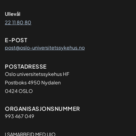
Ullevål
22 11 80 80
E-POST
post@oslo-universitetssykehus.no
Adresse
POSTADRESSE
Oslo universitetssykehus HF
Postboks 4950 Nydalen
0424 OSLO
Organisasjon
ORGANISASJONSNUMMER
993 467 049
I SAMARBEID MED UIO