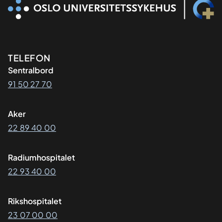
Kontaktinformasjon
TELEFON
Sentralbord
91 50 27 70
Aker
22 89 40 00
Radiumhospitalet
22 93 40 00
Rikshospitalet
23 07 00 00