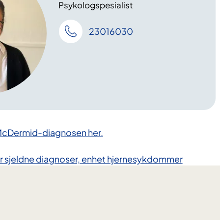
Psykologspesialist
23016030
McDermid-diagnosen her.
 for sjeldne diagnoser, enhet hjernesykdommer