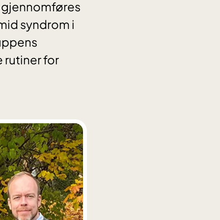
, gjennomføres
rmid syndrom i
ruppens
 rutiner for