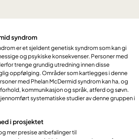
mid syndrom
rom er et sjeldent genetisk syndrom som kan gi
messige og psykiske konsekvenser. Personer med
erfor trenge grundig utredning innen disse
glig oppfølging. Områder som kartlegges i denne
personer med Phelan McDermid syndrom kan ha, og
forhold, kommunikasjon og språk, atferd og søvn.
 gjennomført systematiske studier av denne gruppen i
 med i prosjektet
og mer presise anbefalinger til