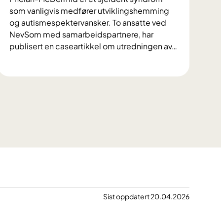
som vanligvis medfører utviklingshemming
og autismespektervansker. To ansatte ved
NevSom med samarbeidspartnere, har
publisert en caseartikkel om utredningen av
…
U
t
r
e
d
n
i
n
g
a
v
p
Sist oppdatert 20.04.2026
s
y