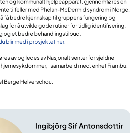
esten og kommunalt hjelpeapparat, gjennomføres en
jente tilfeller med Phelan-McDermid syndrom i Norge.
 å få bedre kjennskap til gruppens fungering og
lag for å utvikle gode rutiner for tidlig identifisering,
g og et bedre behandlingstilbud.
 blir med i prosjektet her.
es av og ledes av Nasjonalt senter for sjeldne
 hjernesykdommer, i samarbeid med, enhet Frambu.
sel Berge Helverschou.
Ingibjörg Sif Antonsdottir