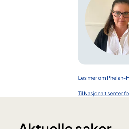
Les mer om Phelan-
Til Nasjonalt senter
Aktuelle saker