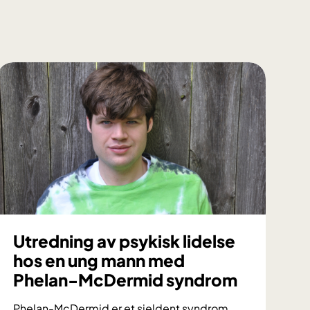
Utredning av psykisk lidelse
hos en ung mann med
Phelan-McDermid syndrom
Phelan-McDermid er et sjeldent syndrom