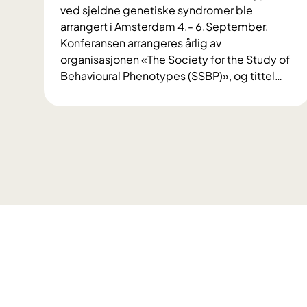
ved sjeldne genetiske syndromer ble
arrangert i Amsterdam 4.- 6.September.
Konferansen arrangeres årlig av
organisasjonen «The Society for the Study of
Behavioural Phenotypes (SSBP)», og tittel
…
I
n
t
e
r
n
a
s
j
o
n
a
l
k