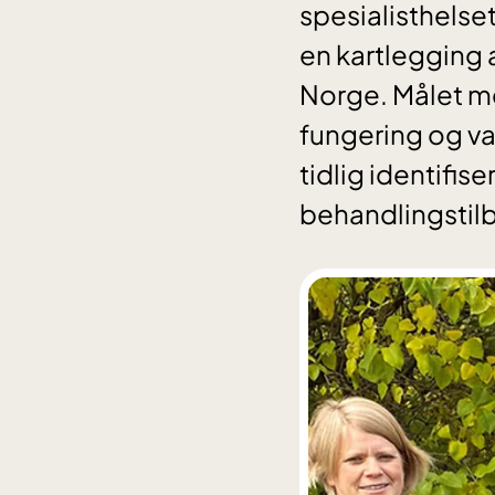
spesialisthels
en kartlegging 
Norge. Målet me
fungering og van
tidlig identifis
behandlingstil