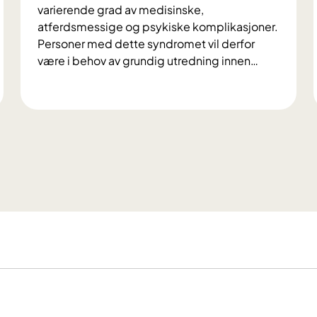
varierende grad av medisinske,
atferdsmessige og psykiske komplikasjoner.
Personer med dette syndromet vil derfor
være i behov av grundig utredning innen
…
P
h
e
l
a
n
-
M
c
D
e
r
m
i