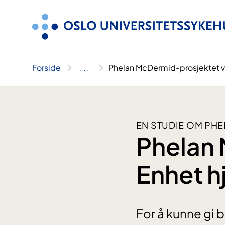
Hopp
til
innhold
Forside
..
.
Phelan McDermid-prosjektet 
EN STUDIE OM PH
Phelan
Enhet 
For å kunne gi 