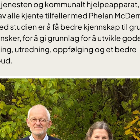
etjenesten og kommunalt hjelpeapparat
av alle kjente tilfeller med Phelan McDe
d studien er å få bedre kjennskap til g
sker, for å gi grunnlag for å utvikle gode
ering, utredning, oppfølging og et bedre
bud.