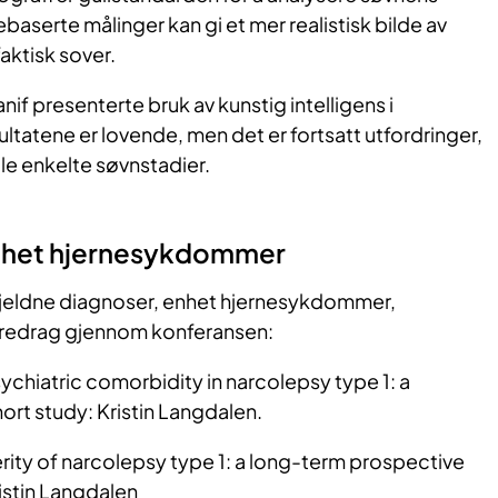
baserte målinger kan gi et mer realistisk bilde av
aktisk sover.
if presenterte bruk av kunstig intelligens i
ltatene er lovende, men det er fortsatt utfordringer,
lle enkelte søvnstadier.
Enhet hjernesykdommer
 sjeldne diagnoser, enhet hjernesykdommer,
foredrag gjennom konferansen:
ychiatric comorbidity in narcolepsy type 1: a
rt study: Kristin Langdalen.
ity of narcolepsy type 1: a long-term prospective
istin Langdalen