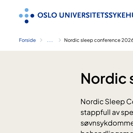
Hopp
til
innhold
Forside
..
.
Nordic sleep conference 202
Nordic 
Nordic Sleep Co
stappfull av sp
søvnsykdommer.