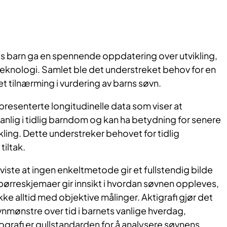
 barn ga en spennende oppdatering over utvikling,
knologi. Samlet ble det understreket behov for en
t tilnærming i vurdering av barns søvn.
presenterte longitudinelle data som viser at
anlig i tidlig barndom og kan ha betydning for senere
kling. Dette understreker behovet for tidlig
tiltak.
viste at ingen enkeltmetode gir et fullstendig bilde
pørreskjemaer gir innsikt i hvordan søvnen oppleves,
ke alltid med objektive målinger. Aktigrafi gjør det
vnmønstre over tid i barnets vanlige hverdag,
rafi er gullstandarden for å analysere søvnens