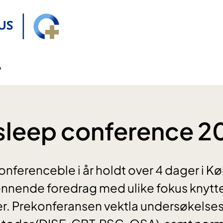
6
sleep conference 2
nferenceble i år holdt over 4 dager i K
ennende foredrag med ulike fokus knyttet
 Prekonferansen vektla undersøkelses