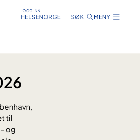
LOGG INN
HELSENORGE
SØK
MENY
026
øbenhavn,
 til
- og