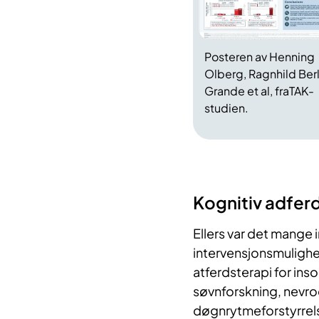
Posteren av Henning
Olberg,
Ragnhild Ber
Grande et al, fraTAK-
studien.
Kognitiv adfer
Ellers var det mange 
intervensjonsmulighe
atferdsterapi for ins
søvnforskning, nevrod
døgnrytmeforstyrrels