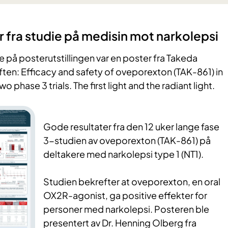
r
fra studie på
medisin mot narkolepsi
på posterutstillingen var en poster fra Takeda
ten: Efficacy and safety of oveporexton (TAK-861) in
o phase 3 trials. The first light and the radiant light.
Gode resultater fra den 12 uker lange fase
3-studien av oveporexton (TAK-861) på
deltakere med narkolepsi type 1 (NT1).
Studien bekrefter at oveporexton, en oral
OX2R-agonist, ga positive effekter for
personer med narkolepsi. Posteren ble
presentert av Dr. Henning Olberg fra