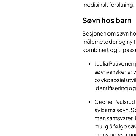
medisinsk forskning.
Søvn hos barn
Sesjonen om søvn hos
målemetoder og ny te
kombinert og tilpasse
Juulia Paavonen 
søvnvansker er v
psykososial utvi
identifisering og 
Cecilie Paulsrud 
av barns søvn. S
men samsvarer ik
mulig å følge sø
mens polysomnog