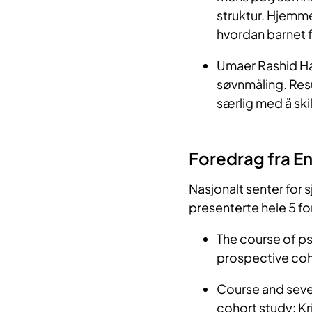
struktur. Hjemme
hvordan barnet f
Umaer Rashid Han
søvnmåling. Resu
særlig med å ski
Foredrag fra 
Nasjonalt senter for
presenterte hele 5 
The course of ps
prospective coho
Course and sever
cohort study: Kr