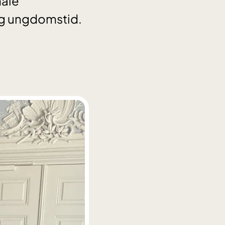
male
og ungdomstid.