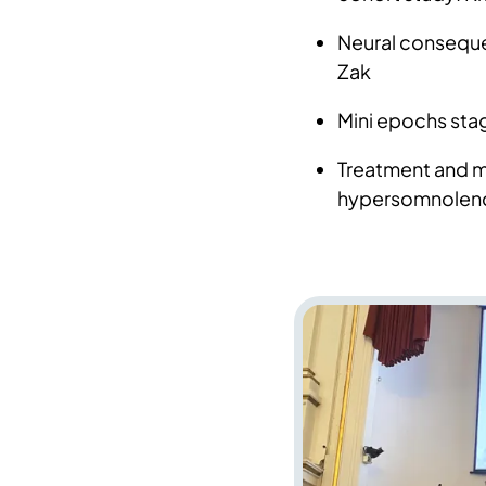
Neural consequen
Zak
Mini epochs stag
Treatment and m
hypersomnolenc