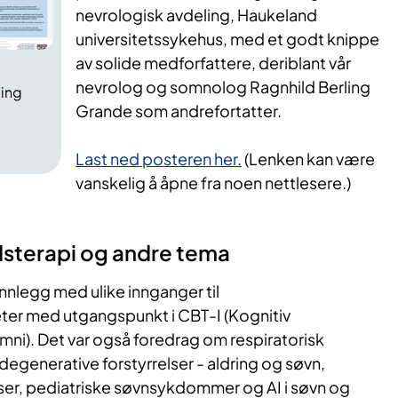
nevrologisk avdeling, Haukeland
universitetssykehus, med et godt knippe
av solide medforfattere, deriblant vår
nevrolog og somnolog Ragnhild Berling
ling
Grande som andrefortatter.
Last ned posteren her.
(Lenken kan være
vanskelig å åpne fra noen nettlesere.)
dsterapi og andre tema
innlegg med ulike innganger til
ter med utgangspunkt i CBT-I (Kognitiv
omni). Det var også foredrag om respiratorisk
egenerative forstyrrelser - aldring og søvn,
er, pediatriske søvnsykdommer og AI i søvn og