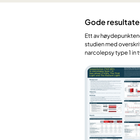
Gode
resultate
Ett av høydepunktene 
studien med overskrif
narcolepsy type 1 in tw