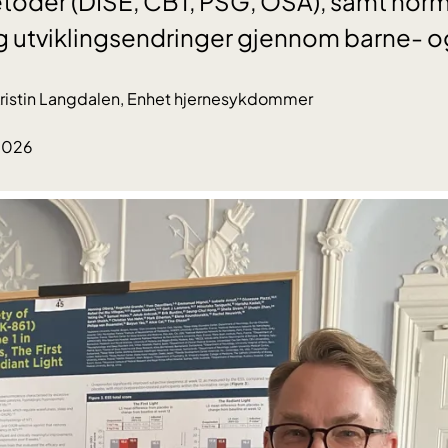
oder (DISE, CBT, PSG, OSA), samt nor
 utviklingsendringer gjennom barne- 
Kristin Langdalen, Enhet hjernesykdommer
.2026