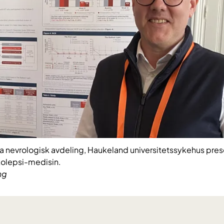
ra nevrologisk avdeling, Haukeland universitetssykehus pre
rkolepsi-medisin.
ng