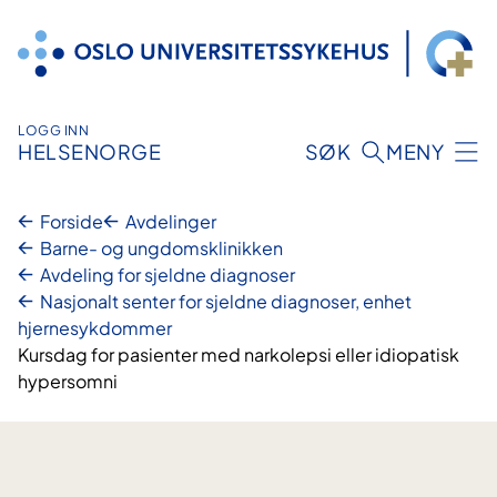
Hopp
til
innhold
LOGG INN
HELSENORGE
SØK
MENY
Forside
Avdelinger
Barne- og ungdomsklinikken
Avdeling for sjeldne diagnoser
Nasjonalt senter for sjeldne diagnoser, enhet
hjernesykdommer
Kursdag for pasienter med narkolepsi eller idiopatisk
hypersomni