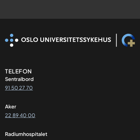
Kontaktinformasjon
TELEFON
Sentralbord
91 50 27 70
Aker
22 89 40 00
Radiumhospitalet