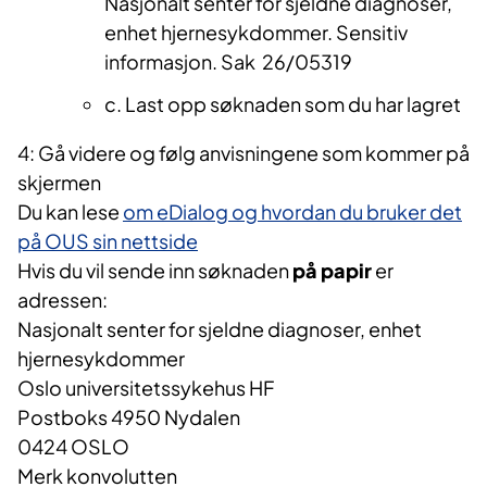
Nasjonalt senter for sjeldne diagnoser,
enhet hjernesykdommer. Sensitiv
informasjon. Sak
26/
05319
c. Last opp søknaden som du har lagret
4: Gå videre og følg anvisningene som kommer på
skjermen
Du kan lese
om eDialog og hvordan du bruker det
på OUS sin nettside
Hvis du vil sende inn søknaden
på papir
er
adressen:
Nasjonalt senter for sjeldne diagnoser, enhet
hjernesykdommer
Oslo universitetssykehus HF
Postboks 4950 Nydalen
0424 OSLO
Merk konvolutten