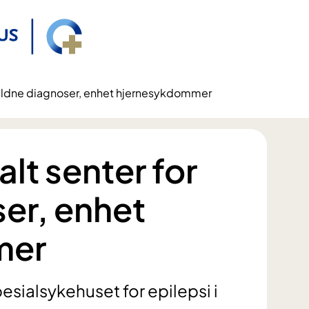
sjeldne diagnoser, enhet hjernesykdommer
lt senter for
er, enhet
mer
pesialsykehuset for epilepsi i