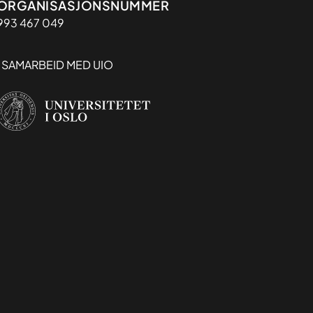
Organisasjon
ORGANISASJONSNUMMER
993 467 049
I SAMARBEID MED UIO