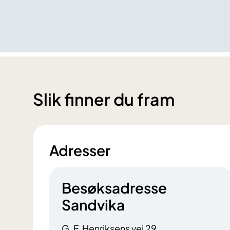
Slik finner du fram
Adresser
Besøksadresse
Sandvika
G. F. Henriksens vei 29