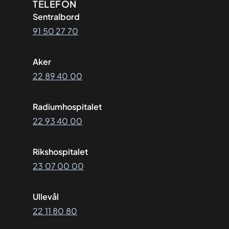
Kontaktinformasjon
TELEFON
Sentralbord
91 50 27 70
Aker
22 89 40 00
Radiumhospitalet
22 93 40 00
Rikshospitalet
23 07 00 00
Ullevål
22 11 80 80