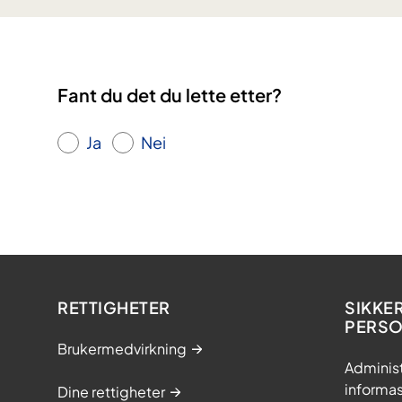
Fant du det du lette etter?
Ja
Nei
RETTIGHETER
SIKKE
PERS
Brukermedvirkning
Adminis
informa
Dine rettigheter