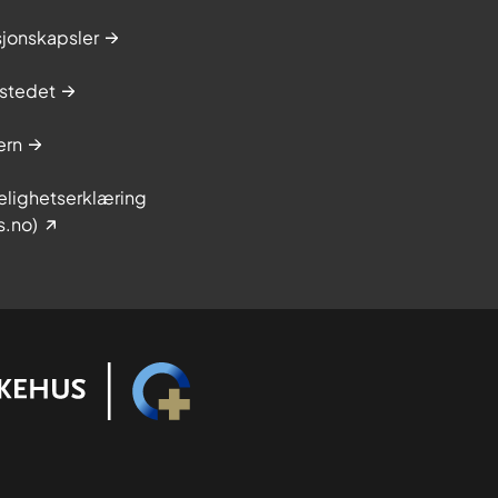
sjonskapsler
stedet
ern
elighetserklæring
s.no)