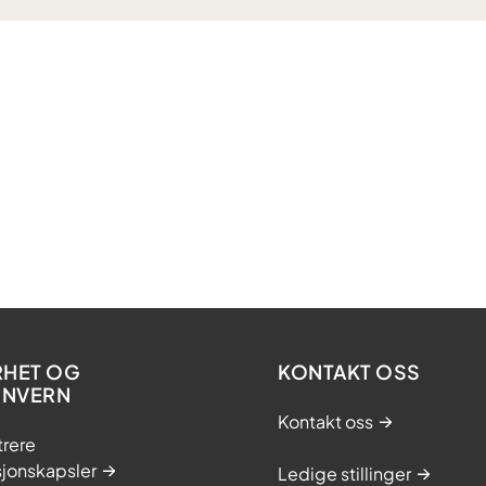
RHET OG
KONTAKT OSS
ONVERN
Kontakt oss
trere
sjonskapsler
Ledige stillinger