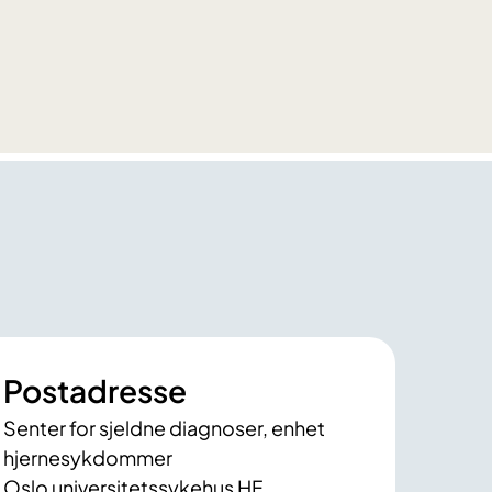
Postadresse
Senter for sjeldne diagnoser, enhet
hjernesykdommer
Oslo universitetssykehus HF