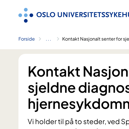
Hopp
til
innhold
Forside
..
.
Kontakt Nasjonalt senter for 
Kontakt Nasjona
sjeldne diagnos
hjernesykdom
Vi holder til på to steder, ved S