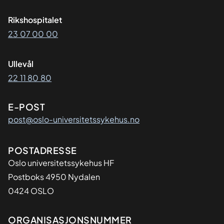
Rikshospitalet
23 07 00 00
Ullevål
22 11 80 80
E-POST
post@oslo-universitetssykehus.no
Adresse
POSTADRESSE
Oslo universitetssykehus HF
Postboks 4950 Nydalen
0424 OSLO
Organisasjon
ORGANISASJONSNUMMER