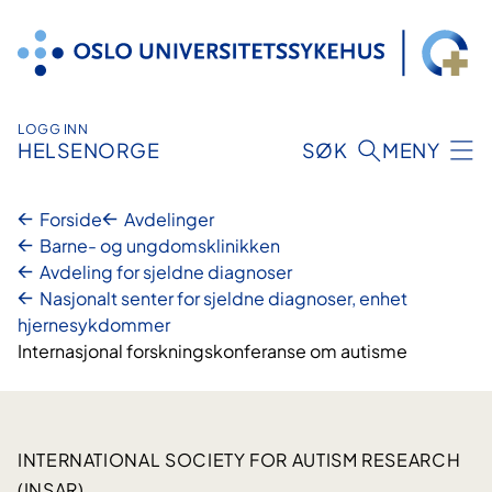
Hopp
til
innhold
LOGG INN
HELSENORGE
SØK
MENY
Forside
Avdelinger
Barne- og ungdomsklinikken
Avdeling for sjeldne diagnoser
Nasjonalt senter for sjeldne diagnoser, enhet
hjernesykdommer
Internasjonal forskningskonferanse om autisme
INTERNATIONAL SOCIETY FOR AUTISM RESEARCH
(INSAR)