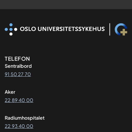
Kontaktinformasjon
TELEFON
Sentralbord
91 50 27 70
Aker
22 89 40 00
Radiumhospitalet
22 93 40 00