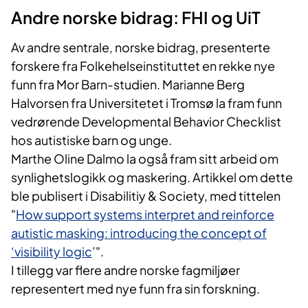
Andre norske bidrag: FHI og UiT
Av andre sentrale, norske bidrag, presenterte
forskere fra Folkehelseinstituttet en rekke nye
funn fra Mor Barn-studien. Marianne Berg
Halvorsen fra Universitetet i Tromsø la fram funn
vedrørende Developmental Behavior Checklist
hos autistiske barn og unge.
Marthe Oline Dalmo la også fram sitt arbeid om
synlighetslogikk og maskering. Artikkel om dette
ble publisert i Disabilitiy & Society, med tittelen
"
How support systems interpret and reinforce
autistic masking: introducing the concept of
‘visibility logic
’".
I tillegg var flere andre norske fagmiljøer
representert med nye funn fra sin forskning.