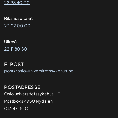
22 93 40 00
Rikshospitalet
23 07 00 00
Ullevål
22 11 80 80
E-POST
post@oslo-universitetssykehus.no
Adresse
POSTADRESSE
Oslo universitetssykehus HF
Postboks 4950 Nydalen
0424 OSLO