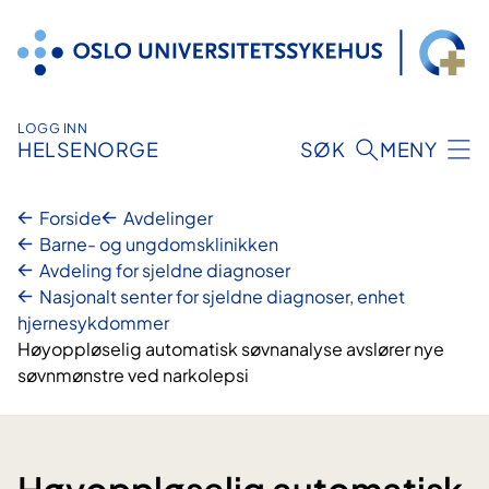
Hopp
til
innhold
LOGG INN
HELSENORGE
SØK
MENY
Forside
Avdelinger
Barne- og ungdomsklinikken
Avdeling for sjeldne diagnoser
Nasjonalt senter for sjeldne diagnoser, enhet
hjernesykdommer
Høyoppløselig automatisk søvnanalyse avslører nye
søvnmønstre ved narkolepsi
Høyoppløselig automatisk