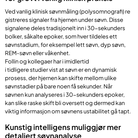
Ved vanlig klinisk søvnmåling (polysomnografi) re
gistreres signaler fra hjernen under søvn. Disse
signalene deles tradisjonelt inn i 30-sekunders
bolker, såkalte epoker, som hver tildeles ett
søvnstadium, for eksempel lett søvn, dyp søvn,
REM-søvn eller våkenhet.
Follin og kollegaer har i imidlertid
i tidligere studier vist at søvn er en dynamisk
prosess, der hjernen kan skifte mellom ulike
søvnstadier på bare noen få sekunder. Når
søvnen kun analyseres i 30-sekunders epoker,
kan slike raske skift bli oversett og dermed kan
viktig informasjon om søvnens ustabilitet gå tapt.
Kunstig intelligens muliggjør mer
detaljert søvnanalyse