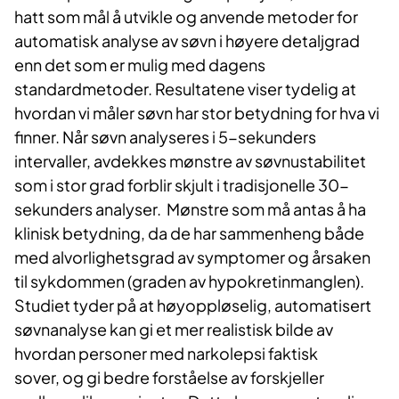
hatt som mål å utvikle og anvende metoder for
automatisk analyse av søvn i høyere detaljgrad
enn det som er mulig med dagens
standardmetoder. Resultatene viser tydelig at
hvordan vi måler søvn har stor betydning for hva vi
finner. Når søvn analyseres i 5-sekunders
intervaller, avdekkes mønstre av søvnustabilitet
som i stor grad forblir skjult i tradisjonelle 30-
sekunders analyser. Mønstre som må antas å ha
klinisk betydning, da de har sammenheng både
med alvorlighetsgrad av symptomer og årsaken
til sykdommen (graden av hypokretinmanglen).
Studiet tyder på at høyoppløselig, automatisert
søvnanalyse kan gi et mer realistisk bilde av
hvordan personer med narkolepsi faktisk
sover, og gi bedre forståelse av forskjeller