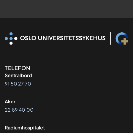
Kontaktinformasjon
TELEFON
Sentralbord
91 50 27 70
Aker
22 89 40 00
Radiumhospitalet