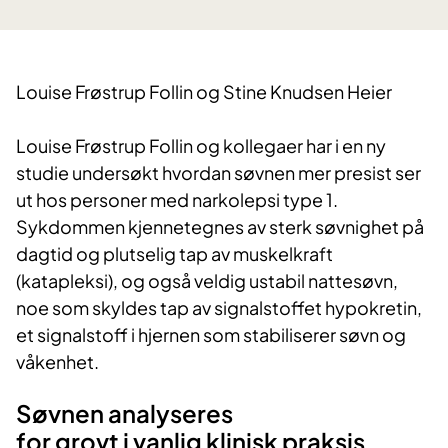
Louise Frøstrup
Follin
og Stine Knudsen Heier
Louise Frøstrup Follin og kollegaer har i en ny
studie undersøkt hvordan søvnen mer presist ser
ut hos personer med narkolepsi type 1.
Sykdommen kjennetegnes av sterk søvnighet på
dagtid og plutselig tap av muskelkraft
(katapleksi), og også veldig ustabil nattesøvn,
noe som skyldes tap av signalstoffet hypokretin,
et signalstoff i hjernen som stabiliserer søvn og
våkenhet.
Søvnen analyseres
for grovt i vanlig klinisk praksis