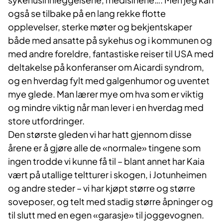
også se tilbake på en lang rekke flotte
opplevelser, sterke møter og bekjentskaper
både med ansatte på sykehus og i kommunen og
med andre foreldre, fantastiske reiser til USA med
deltakelse på konferanser om Aicardi syndrom,
og en hverdag fylt med galgenhumor og uventet
mye glede. Man lærer mye om hva som er viktig
og mindre viktig når man lever i en hverdag med
store utfordringer.
Den største gleden vi har hatt gjennom disse
årene er å gjøre alle de «normale» tingene som
ingen trodde vi kunne få til – blant annet har Kaia
vært på utallige teltturer i skogen, i Jotunheimen
og andre steder – vi har kjøpt større og større
soveposer, og telt med stadig større åpninger og
til slutt med en egen «garasje» til joggevognen.