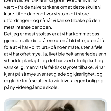
Dette diktet forklarer så godt hvordan livet har
vært – fra de naive tankene om at dette skulle vi
klare, til de dagene hvor vi sto midt i store
utfordringer – og nå når vi kan se tilbake på den
mest intense perioden.
Det jeg er mest stolt av er at vi har kommet oss
gjennom alle disse årene uten å bli bitre, uten å få
føle at vi har «blitt lurt» på noen måte, uten å føle
at vi har ofret mye. Ja, livet ble helt annerledes enn
vi hadde planlagt, og det har vært utrolig tøft og
vanskelig, men vi står faktisk styrket tilbake, vi har
kjent på så mye uventet glede og kjærlighet, og
er glade for å se at jenta vår trives i egen bolig og
på ny videregående skole.