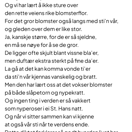
Og vi har lært å ikke sture over
den rette veiens rike blomsterflor.
For det gror blomster også langs med sti’n vår,
og gleden over dem er like stor.
Ja, kanskje større, for de er så sjeldne,
en må se nøye for å se de gror.
De ligger ofte skjult blant vissne bla’er,
men duftær ekstra sterkt på fine da’er.
La gå at det kan komma vonde ti’er
da sti’n vår kjennas vanskelig og bratt.
Men den har lært oss at det vokser blomster
på både slåpetorn og nypekratt.
Og ingen ting i verden er så vakkert
som nyperoser i ei St. Hans natt.
Og når vi sitter sammen kan vi kjenne
at også vår sti når te verdens ende.