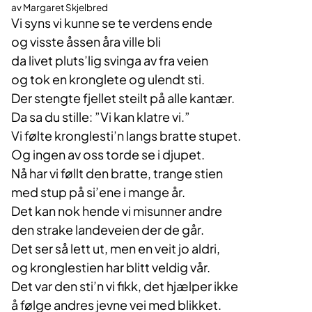
av Margaret Skjelbred
Vi syns vi kunne se te verdens ende
og visste åssen åra ville bli
da livet pluts’lig svinga av fra veien
og tok en kronglete og ulendt sti.
Der stengte fjellet steilt på alle kantær.
Da sa du stille: ”Vi kan klatre vi.”
Vi følte kronglesti’n langs bratte stupet.
Og ingen av oss torde se i djupet.
Nå har vi føllt den bratte, trange stien
med stup på si’ene i mange år.
Det kan nok hende vi misunner andre
den strake landeveien der de går.
Det ser så lett ut, men en veit jo aldri,
og kronglestien har blitt veldig vår.
Det var den sti’n vi fikk, det hjælper ikke
å følge andres jevne vei med blikket.