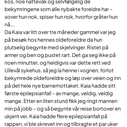
kos, noe nattevåk og selvfølgelig de
bekymringene som alle nybakte foreldre har –
sover hun nok, spiser hun nok, hvorfor gråter hun
nå….
Da Kaia var litt over tre måneder gammel var jeg
på besøk hos hennes oldeforeldre da hun
plutselig begynte med skjelvinger. Ristet på
armer og ben og pustet rart. Det ga seg ikke på
noen minutter, og heldigvis var dette rett ved
Ullevål sykehus, så jeg la henne i vognen, forlot
bekymrede oldeforeldre og løp over veien og inn
på det hele nye barnemottaket. Kaia hadde sitt
første epilepsianfall – av mange, veldig, veldig
mange. Etter en liten stund fikk jeg ringt mannen
min på jobb – og så begynte vår reise bortover en
ukjent vei. Kaia hadde flere epilepsianfall på
rappen, vi ble skrevet inn og tilbragte et par uker