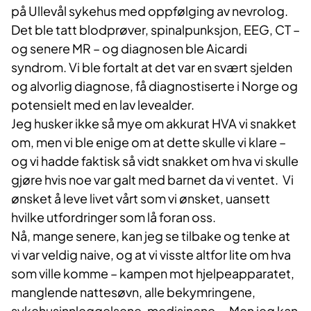
på Ullevål sykehus med oppfølging av nevrolog.
Det ble tatt blodprøver, spinalpunksjon, EEG, CT –
og senere MR – og diagnosen ble Aicardi
syndrom. Vi ble fortalt at det var en svært sjelden
og alvorlig diagnose, få diagnostiserte i Norge og
potensielt med en lav levealder.
Jeg husker ikke så mye om akkurat HVA vi snakket
om, men vi ble enige om at dette skulle vi klare –
og vi hadde faktisk så vidt snakket om hva vi skulle
gjøre hvis noe var galt med barnet da vi ventet. Vi
ønsket å leve livet vårt som vi ønsket, uansett
hvilke utfordringer som lå foran oss.
Nå, mange senere, kan jeg se tilbake og tenke at
vi var veldig naive, og at vi visste altfor lite om hva
som ville komme – kampen mot hjelpeapparatet,
manglende nattesøvn, alle bekymringene,
sykehusinnleggelsene, medisinene…. Men jeg kan