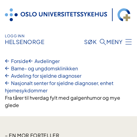
Hopp
til
innhold
LOGG INN
HELSENORGE
SØK
MENY
Forside
Avdelinger
Barne- og ungdomsklinikken
Avdeling for sjeldne diagnoser
Nasjonalt senter for sjeldne diagnoser, enhet
hjernesykdommer
Fra tårer til hverdag fylt med galgenhumor og mye
glede
– EN MOR FORTELLER