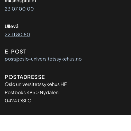
Rikshospitalet
23 07 00 00
Ullevål
22 11 80 80
E-POST
post@oslo-universitetssykehus.no
Adresse
POSTADRESSE
Oslo universitetssykehus HF
Postboks 4950 Nydalen
0424 OSLO
Organisasjon
ORGANISASJONSNUMMER
993 467 049