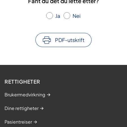
Fant du det du lette etter?
Ja
Nei
PDF-utskrift
RETTIGHETER
Brukermedvirkning
Dine rettigheter
Pasientreiser