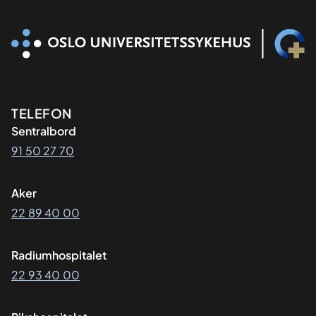
Kontaktinformasjon
TELEFON
Sentralbord
91 50 27 70
Aker
22 89 40 00
Radiumhospitalet
22 93 40 00