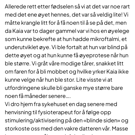
​Allerede rett etter fødselen så vi at det var noe rart
med det ene øyet hennes, det var så veldig lite! Vi
måtte krangle litt for å få noen til å se på det, men
da Kaia var to dager gammel var vi hos en øyelege
som kunne bekrefte at hun hadde mikroftalmi, et
underutviklet øye. Vi ble fortalt at hun var blind på
dette øyet og at hun kunne få øyeprotese når hun
ble større. Vi gråt våre modige tårer, snakket litt
om faren for å bli mobbet og hvilke yrker Kaia ikke
kunne velge når hun ble stor. Lite visste vi at
utfordringene skulle bli ganske mye større bare
noen få måneder senere….
Vi dro hjem fra sykehuset en dag senere med
henvisning til fysioterapeut for å følge opp
stimulering/aktivisering på den «blinde siden» og
storkoste oss med den vakre datteren vår. Masse