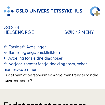
Hopp
til
innhold
LOGG INN
HELSENORGE
SØK
MENY
Forside
Avdelinger
Barne- og ungdomsklinikken
Avdeling for sjeldne diagnoser
Nasjonalt senter for sjeldne diagnoser, enhet
hjernesykdommer
Er det sant at personer med Angelman trenger mindre
søvn enn andre?
Er det sant at personer