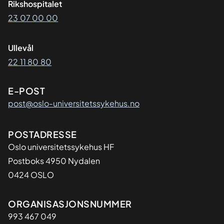
Rikshospitalet
23 07 00 00
Ullevål
22 11 80 80
E-POST
post@oslo-universitetssykehus.no
Adresse
POSTADRESSE
Oslo universitetssykehus HF
Postboks 4950 Nydalen
0424 OSLO
Organisasjon
ORGANISASJONSNUMMER
993 467 049