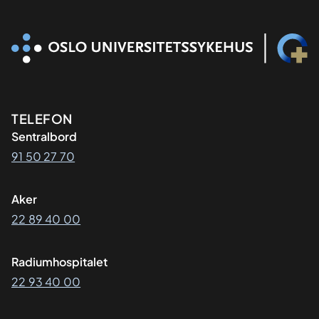
Kontaktinformasjon
TELEFON
Sentralbord
91 50 27 70
Aker
22 89 40 00
Radiumhospitalet
22 93 40 00