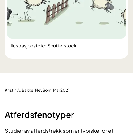
Illustrasjonsfoto: Shutterstock.
Kristin A. Bakke, NevSom. Mai 2021.
Atferd​​sfenotyper
Studier av atferdstrekk som er typiske for et