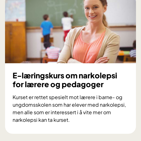
æ
r
i
n
g
s
k
u
r
s
E-læringskurs om narkolepsi
o
for lærere og pedagoger
m
a
Kurset er rettet spesielt mot lærere i barne- og
r
ungdomsskolen som har elever med narkolepsi,
b
men alle som er interessert i å vite mer om
e
narkolepsi kan ta kurset.
i
E
d
-
o