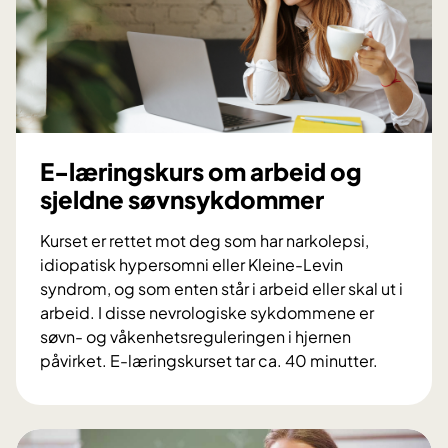
E-læringskurs om arbeid og
sjeldne søvnsykdommer
Kurset er rettet mot deg som har narkolepsi,
idiopatisk hypersomni eller Kleine-Levin
syndrom, og som enten står i arbeid eller skal ut i
arbeid. I disse nevrologiske sykdommene er
søvn- og våkenhetsreguleringen i hjernen
påvirket. E-læringskurset tar ca. 40 minutter.
E
-
l