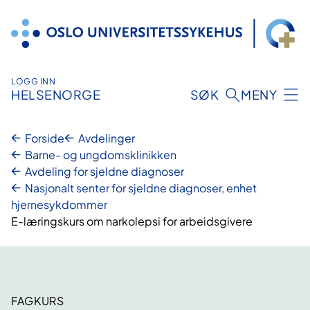
Hopp
til
innhold
LOGG INN
HELSENORGE
SØK
MENY
Forside
Avdelinger
Barne- og ungdomsklinikken
Avdeling for sjeldne diagnoser
Nasjonalt senter for sjeldne diagnoser, enhet
hjernesykdommer
E-læringskurs om narkolepsi for arbeidsgivere
FAGKURS