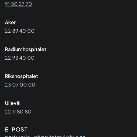
91 50 27 70
Aker
22 89 40 00
Radiumhospitalet
22 93 40 00
Rikshospitalet
23 07 00 00
Ullevål
22 11 80 80
E-POST
post@oslo-universitetssykehus.no