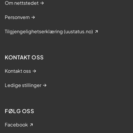
Om nettstedet
g
o
Personvern
g
e
Tilgjengelighetserklæring (uustatus.no)
r
KONTAKT OSS
Kontakt oss
Ledige stillinger
FØLG OSS
Facebook