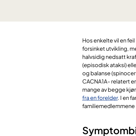
​Hos enkelte vil en fe
forsinket utvikling, 
halvsidig nedsatt kr
(episodisk ataksi) e
og balanse (spinocere
CACNA1A- relatert enc
mange av begge kjø
fra en forelder
. I en 
familiemedlemmene l
Symptombi