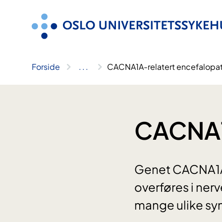
Hopp
til
innhold
Forside
..
.
CACNA1A-relatert encefalopat
CACNA1A
Genet CACNA1A k
overføres i nerv
mange ulike sym