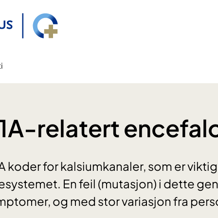
i
-relatert encefal
oder for kalsiumkanaler, som er viktige
esystemet. En feil (mutasjon) i dette gen
ptomer, og med stor variasjon fra perso