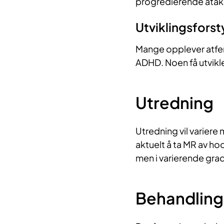
progredierende ataks
Utviklingsforst
Mange opplever atfer
ADHD. Noen få utvikle
Utredning
Utredning vil variere
aktuelt å ta MR av hode
men i varierende grad
Behandling