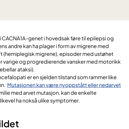
il i CACNA1A-genet i hovedsak føre til epilepsi og
mens andre kan ha plager i form av migrene med
aft (hemiplegisk migrene), episoder med ustøhet
ller varige og progredierende vansker med motorikk
bellar ataksi).
efalopati er en sjelden tilstand som rammer like
nn.
Mutasjonen kan være nyoppstått eller nedarvet
familie med arvet mutasjon, kan de enkelte
ikevel ha nokså ulike symptomer.
ldet