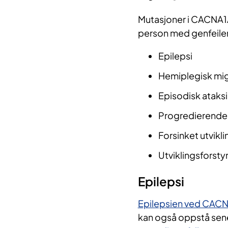
Mutasjoner i CACNA1A
person med genfeilen
Epilepsi
Hemiplegisk mi
Episodisk ataksi
Progredierende 
Forsinket utvikli
Utviklingsforstyr
Epilepsi
Epilepsien ved CA
kan også oppstå sener