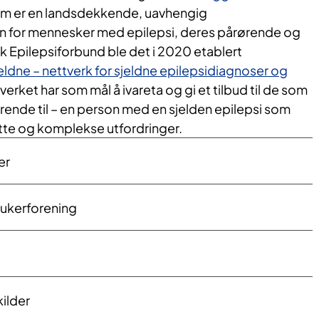
m er en landsdekkende, uavhengig
n for mennesker med epilepsi, deres pårørende og
k Epilepsiforbund ble det i 2020 etablert
ldne – nettverk for sjeldne epilepsidiagnoser og
tverket har som mål å ivareta og gi et tilbud til de som
rørende til – en person med en sjelden epilepsi som
e og komplekse utfordringer.
er
rukerforening
kilder