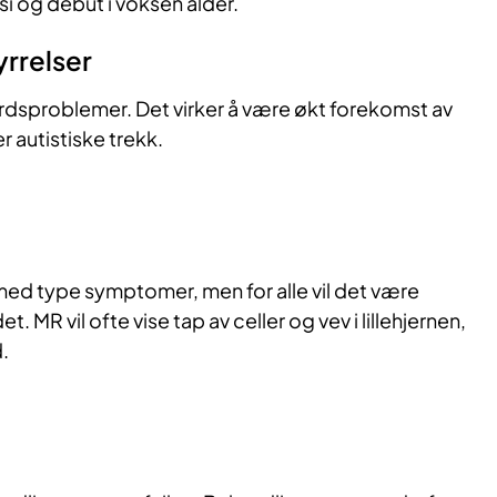
i og debut i voksen alder.
yrrelser
dsproblemer. Det virker å være økt forekomst av
r autistiske trekk.
 med type symptomer, men for alle vil det være
t. MR vil ofte vise tap av celler og vev i lillehjernen,
.