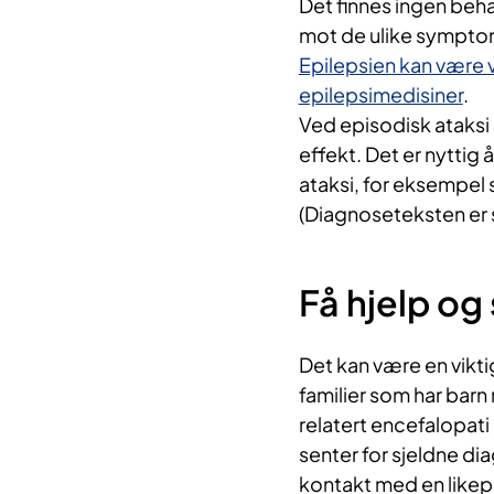
Det finnes ingen beh
mot de ulike sympt
Epilepsien kan være 
epilepsimedisiner
.
Ved episodisk ataks
effekt. Det er nyttig
ataksi, for eksempel 
(Diagnoseteksten er s
Få hjelp og
Det kan være en vikti
familier som har bar
relatert encefalopati
senter for sjeldne d
kontakt med en like