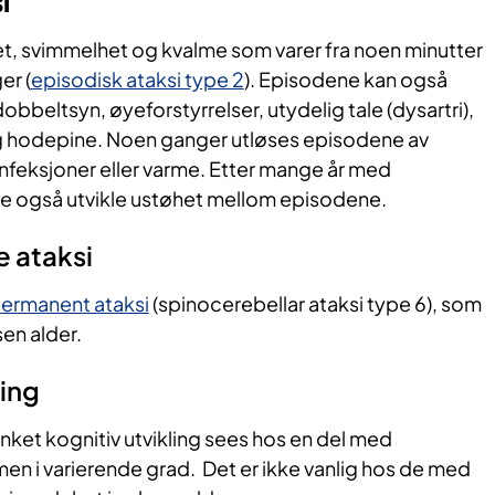
i
, svimmelhet og kvalme som varer fra noen minutter
er (
episodisk ataksi type 2
). Episodene kan også
bbeltsyn, øyeforstyrrelser, utydelig tale (dysartri),
og hodepine. Noen ganger utløses episodene av
infeksjoner eller varme. Etter mange år med
 også utvikle ustøhet mellom episodene.
 ataksi
ermanent ataksi
(spinocerebellar ataksi type 6), som
sen alder.
ling
ket kognitiv utvikling sees hos en del med
 i varierende grad. Det er ikke vanlig hos de med