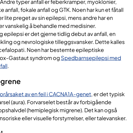
 Andre typer anfall er feberkramper, myoklonier,
e anfall, fokale anfall og GTK. Noen har kun et fåtall
er lite preget av sin epilepsi, mens andre har en
 er vanskelig å behandle med medisiner.
 epilepsi er det gjerne tidlig debut av anfall, en
vikling og nevrologiske tilleggsvansker. Dette kalles
ncefalopati. Noen har bestemte epileptiske
ox-Gastaut syndrom og
Spedbarnsepilepsi med
all
.
igrene
orårsaket av en feil i CACNA1A-genet
, er det typisk
arsel (aura). Forvarselet består av forbigående
oppshalvdel (hemiplegisk migrene). Det kan også
riske eller visuelle forstyrrelser, eller talevansker.