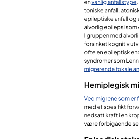
en
vanlig anfallstype
.
toniske anfall, atonisk
epileptiske anfall og 
alvorlig epilepsi som
I gruppen med alvorlig
forsinket kognitiv ut
ofte en epileptisk e
syndromer som Lenn
migrerende fokale anf
Hemiplegisk m
Ved migrene som er f
med et spesifikt forv
nedsatt kraft i en kr
være forbigående senso