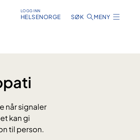
LOGG INN
HELSENORGE
SØK
MENY
opati
 når signaler
et kan gi
n til person.