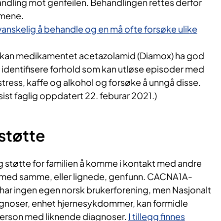
andling mot genfeilen. Behandlingen rettes derfor
omene.
vanskelig å behandle og en må ofte forsøke ulike
i kan medikamentet acetazolamid (Diamox) ha god
 å identifisere forhold som kan utløse episoder med
stress, kaffe og alkohol og forsøke å unngå disse.
ist faglig oppdatert 22. feburar 2021.)
 støtte
g støtte for familien å komme i kontakt med andre
n med samme, eller lignede, genfunn. CACNA1A-
 har ingen egen norsk brukerforening, men Nasjonalt
iagnoser, enhet hjernesykdommer, kan formidle
person med liknende diagnoser.
I tillegg finnes