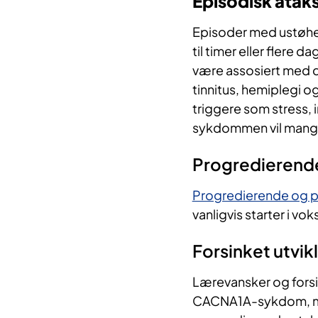
Episodisk ataks
Episoder med ustøhet
til timer eller flere dag
være assosiert med do
tinnitus, hemiplegi 
triggere som stress, 
sykdommen vil mange
Progredierende
Progredierende og p
vanligvis starter i vok
Forsinket utvik
Lærevansker og forsin
CACNA1A-sykdom, men