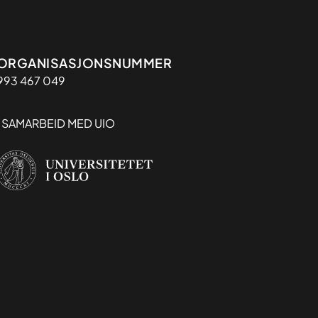
Organisasjon
ORGANISASJONSNUMMER
993 467 049
I SAMARBEID MED UIO