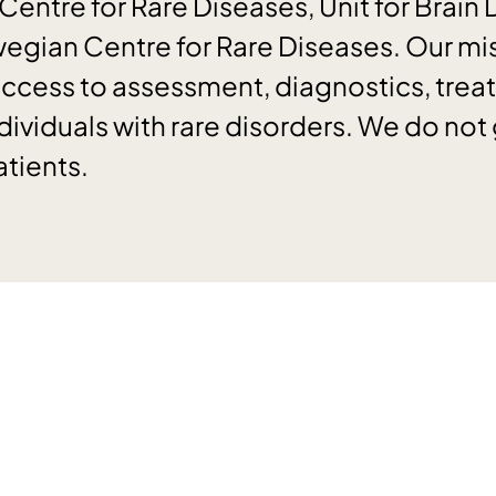
ntre for Rare Diseases, Unit for Brain D
wegian Centre for Rare Diseases. Our mis
ccess to assessment, diagnostics, trea
dividuals with rare disorders. We do not 
atients.