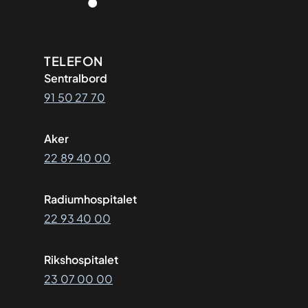
Kontaktinformasjon
TELEFON
Sentralbord
91 50 27 70
Aker
22 89 40 00
Radiumhospitalet
22 93 40 00
Rikshospitalet
23 07 00 00