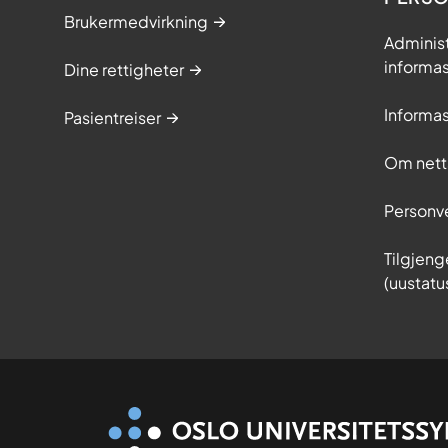
Brukermedvirkning
Adminis
informa
Dine rettigheter
Informa
Pasientreiser
Om nett
Personv
Tilgjeng
(uustatu