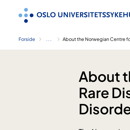
Hopp
til
innhold
Forside
..
.
About the Norwegian Centre for
About t
Rare Dis
Disorde