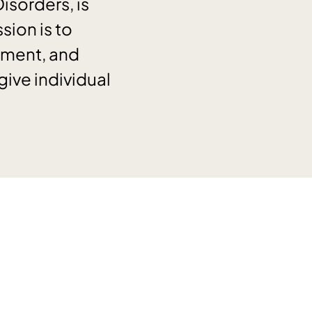
isorders, is
sion is to
tment, and
give individual