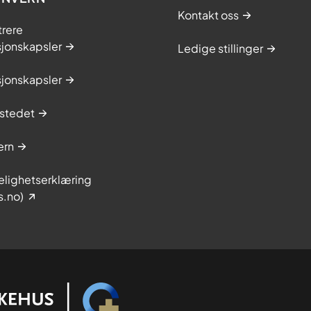
Kontakt oss
trere
sjonskapsler
Ledige stillinger
sjonskapsler
stedet
ern
elighetserklæring
s.no)