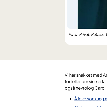
Foto: Privat. Publisert
Vi har snakket med A
forteller om sine erfa
også nevrolog Caroli
Å leve som ung 