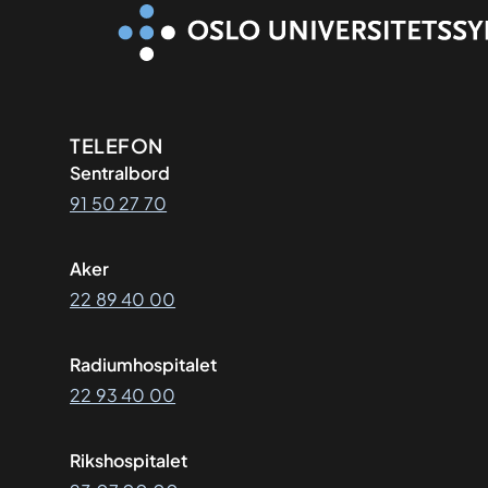
Kontaktinformasjon
TELEFON
Sentralbord
91 50 27 70
Aker
22 89 40 00
Radiumhospitalet
22 93 40 00
Rikshospitalet