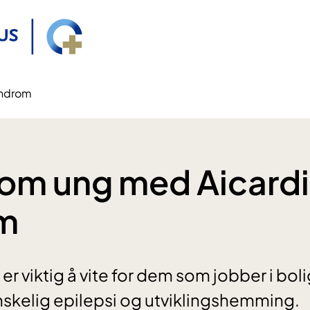
yndrom
som ung med Aicardi
m
r viktig å vite for dem som jobber i boli
skelig epilepsi og utviklingshemming.