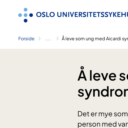
Hopp
til
innhold
Forside
..
.
Å leve som ung med Aicardi s
Å leve 
syndro
Det er mye som e
person med van