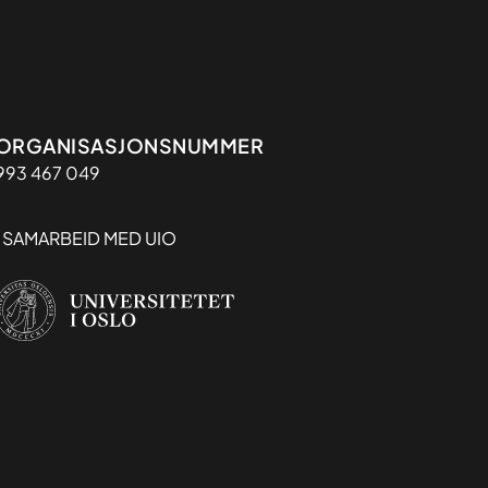
Organisasjon
ORGANISASJONSNUMMER
993 467 049
I SAMARBEID MED UIO