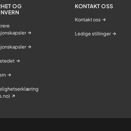
RHET OG
KONTAKT OSS
ONVERN
Kontakt oss
trere
sjonskapsler
Ledige stillinger
sjonskapsler
stedet
ern
elighetserklæring
s.no)