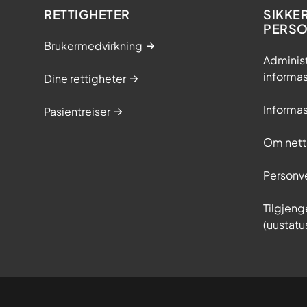
RETTIGHETER
SIKKE
PERS
Brukermedvirkning
Adminis
informa
Dine rettigheter
Informa
Pasientreiser
Om nett
Personv
Tilgjeng
(uustatu