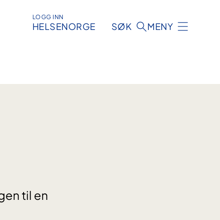
LOGG INN
HELSENORGE
SØK
MENY
gen til en