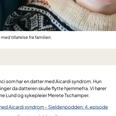
 med tillatelse fra familien.
nci som har en datter med Aicardi syndrom. Hun
ringer da datteren skulle flytte hjemmefra. Vi hører
ne Lund og sykepleier Merete Tschamper.
med Aicardi syndrom – Sjeldenpodden: 4. episode