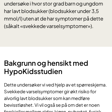
undersøke i hvor stor grad barn og ungdom
har lavt blodsukker (blodsukker under 3,5
mmol/l) uten at de har symptomer på dette
(såkalt «svekkede varselsymptomer»).
​Bakgrunn og hensikt med
HypoKidsstudien
Dette undersøker vi ved hjelp av et spørreskjema.
Svekkede varselsymptomer gir økt risiko for
alvorlig lavt blodsukker som kan medføre
bevisstløshet. Vi vil også se på om det er noen
forskjeller mellom alder, kjønn, pubertet, fysisk