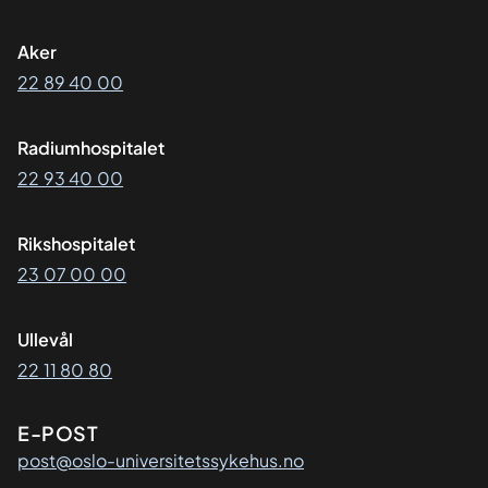
Aker
22 89 40 00
Radiumhospitalet
22 93 40 00
Rikshospitalet
23 07 00 00
Ullevål
22 11 80 80
E-POST
post@oslo-universitetssykehus.no