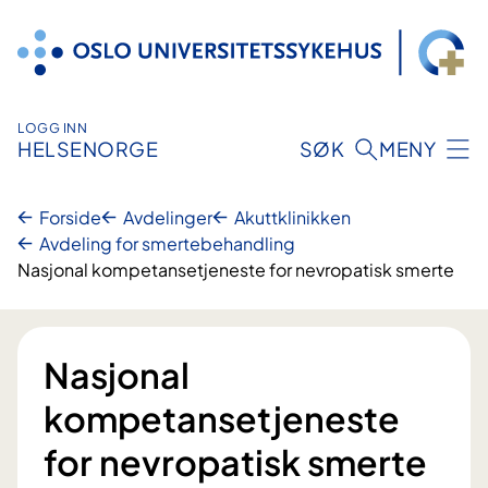
Hopp
til
innhold
LOGG INN
HELSENORGE
SØK
MENY
Forside
Avdelinger
Akuttklinikken
Avdeling for smertebehandling
Nasjonal kompetansetjeneste for nevropatisk smerte
Nasjonal
kompetansetjeneste
for nevropatisk smerte