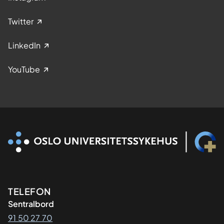
Twitter
LinkedIn
YouTube
Kontaktinformasjon
TELEFON
Sentralbord
91 50 27 70