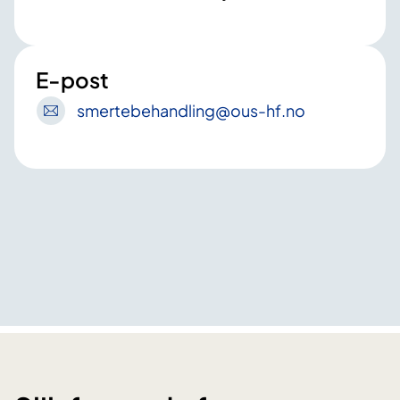
E-post
smertebehandling
@ous-hf
.no