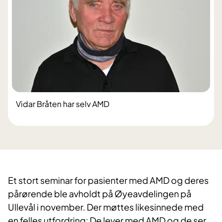
Vidar Bråten har selv AMD
Et stort seminar for pasienter med AMD og deres
pårørende ble avholdt på Øyeavdelingen på
Ullevål i november. Der møttes likesinnede med
en felles utfordring: De lever med AMD og de ser