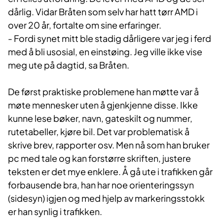
dårlig. Vidar Bråten som selv har hatt tørr AMD i
over 20 år, fortalte om sine erfaringer.
- Fordi synet mitt ble stadig dårligere var jeg i ferd
med å bli usosial, en einstøing. Jeg ville ikke vise
meg ute på dagtid, sa Bråten.
De først praktiske problemene han møtte var å
møte mennesker uten å gjenkjenne disse. Ikke
kunne lese bøker, navn, gateskilt og nummer,
rutetabeller, kjøre bil. Det var problematisk å
skrive brev, rapporter osv. Men nå som han bruker
pc med tale og kan forstørre skriften, justere
teksten er det mye enklere. Å gå ute i trafikken går
forbausende bra, han har noe orienteringssyn
(sidesyn) igjen og med hjelp av markeringsstokk
er han synlig i trafikken.