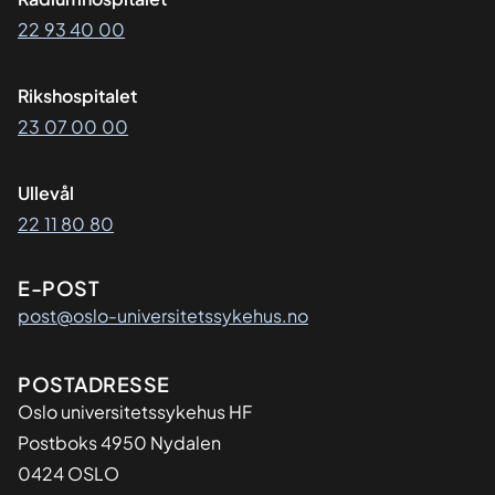
22 93 40 00
Rikshospitalet
23 07 00 00
Ullevål
22 11 80 80
E-POST
post@oslo-universitetssykehus.no
Adresse
POSTADRESSE
Oslo universitetssykehus HF
Postboks 4950 Nydalen
0424 OSLO