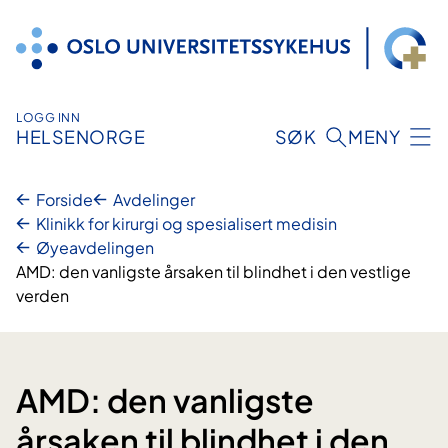
Hopp
til
innhold
LOGG INN
HELSENORGE
SØK
MENY
Forside
Avdelinger
Klinikk for kirurgi og spesialisert medisin
Øyeavdelingen
AMD: den vanligste årsaken til blindhet i den vestlige
verden
AMD: den vanligste
årsaken til blindhet i den