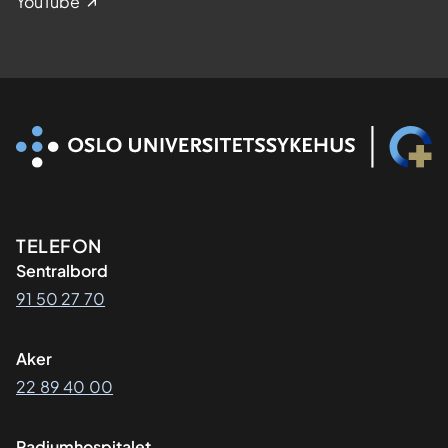
YouTube
Kontaktinformasjon
TELEFON
Sentralbord
91 50 27 70
Aker
22 89 40 00
Radiumhospitalet