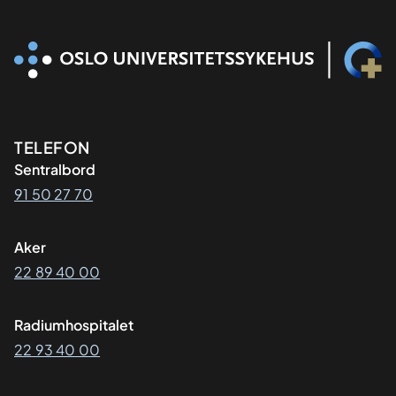
Kontaktinformasjon
TELEFON
Sentralbord
91 50 27 70
Aker
22 89 40 00
Radiumhospitalet
22 93 40 00