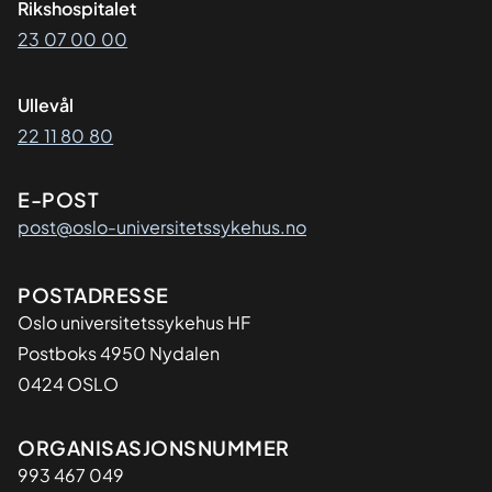
Rikshospitalet
23 07 00 00
Ullevål
22 11 80 80
E-POST
post@oslo-universitetssykehus.no
Adresse
POSTADRESSE
Oslo universitetssykehus HF
Postboks 4950 Nydalen
0424 OSLO
Organisasjon
ORGANISASJONSNUMMER
993 467 049