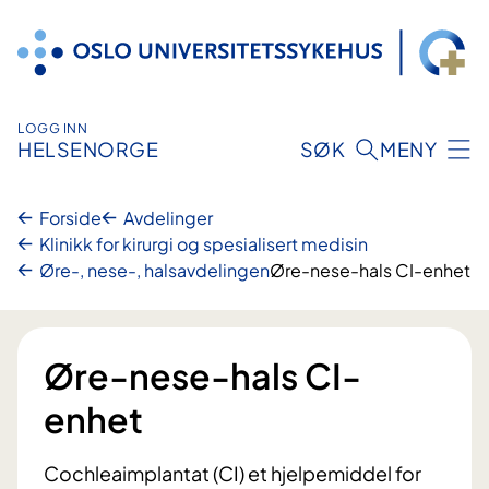
Hopp
til
innhold
LOGG INN
HELSENORGE
SØK
MENY
Forside
Avdelinger
Klinikk for kirurgi og spesialisert medisin
Øre-, nese-, halsavdelingen
Øre-nese-hals CI-enhet
Øre-nese-hals CI-
enhet
Cochleaimplantat (CI) et hjelpemiddel for