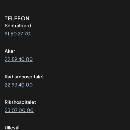
Kontaktinformasjon
TELEFON
Sentralbord
91 50 27 70
Aker
22 89 40 00
Radiumhospitalet
22 93 40 00
Rikshospitalet
23 07 00 00
Ullevål