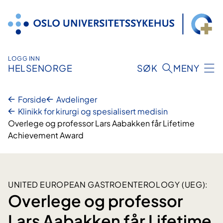
Hopp
til
innhold
LOGG INN
HELSENORGE
SØK
MENY
Forside
Avdelinger
Klinikk for kirurgi og spesialisert medisin
Overlege og professor Lars Aabakken får Lifetime
Achievement Award
UNITED EUROPEAN GASTROENTEROLOGY (UEG):
Overlege og professor
Lars Aabakken får Lifetime