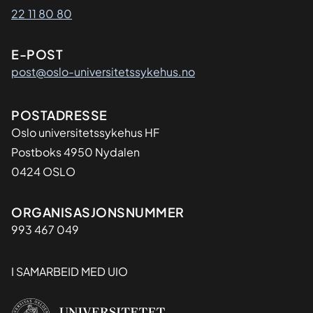
22 11 80 80
E-POST
post@oslo-universitetssykehus.no
Adresse
POSTADRESSE
Oslo universitetssykehus HF
Postboks 4950 Nydalen
0424 OSLO
Organisasjon
ORGANISASJONSNUMMER
993 467 049
I SAMARBEID MED UIO