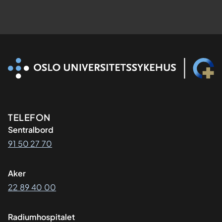
Kontaktinformasjon
TELEFON
Sentralbord
91 50 27 70
Aker
22 89 40 00
Radiumhospitalet