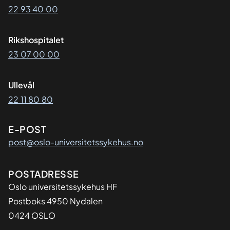
22 93 40 00
Rikshospitalet
23 07 00 00
Ullevål
22 11 80 80
E-POST
post@oslo-universitetssykehus.no
Adresse
POSTADRESSE
Oslo universitetssykehus HF
Postboks 4950 Nydalen
0424 OSLO