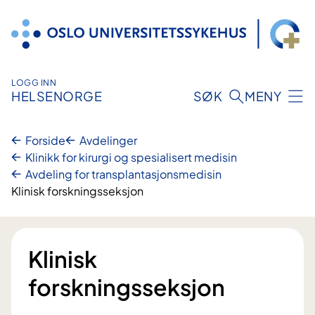
Hopp
til
innhold
LOGG INN
HELSENORGE
SØK
MENY
Forside
Avdelinger
Klinikk for kirurgi og spesialisert medisin
Avdeling for ­­­­­­­­transplantasjons­­medisin
Klinisk forskningsseksjon
Klinisk
forskningsseksjon