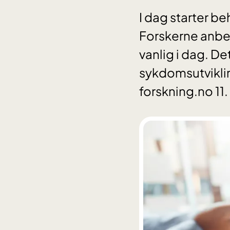
I dag starter be
Forskerne anbef
vanlig i dag. De
sykdomsutviklin
forskning.no 1