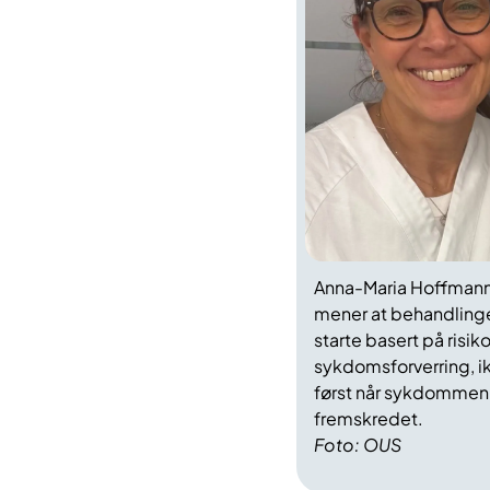
Anna-Maria Hoffman
mener at behandling
starte basert på risiko
sykdomsforverring, i
først når sykdommen
fremskredet.
Foto: OUS