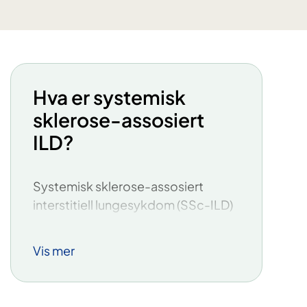
Hva er systemisk
sklerose-assosiert
ILD?
Systemisk sklerose-assosiert
interstitiell lungesykdom (SSc-ILD)
er en alvorlig tilstand. Den rammer
omtrent halvparten av pasientene
Vis mer
med systemisk sklerose. Dette er
en sjelden kronisk, autoimmun
bindevevssykdom som påvirker