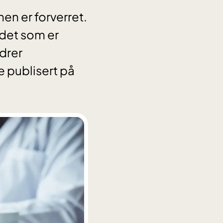
nen er forverret.
 det som er
ndrer
e publisert på