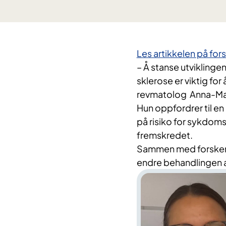
Les artikkelen på for
– Å stanse utvikling
sklerose er viktig for
revmatolog Anna-Ma
Hun oppfordrer til en
på risiko for sykdoms
fremskredet.
Sammen med forskere 
endre behandlingen 