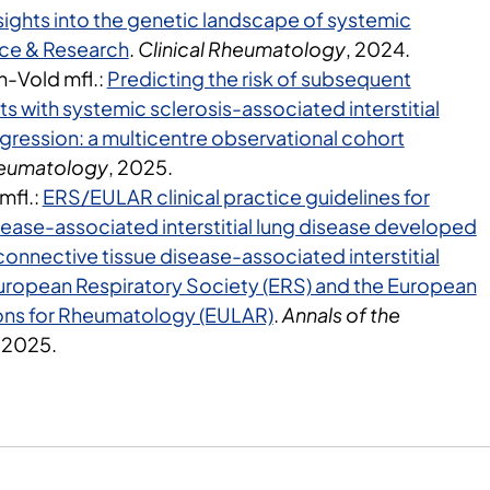
sights into the genetic landscape of systemic
ice & Research
.
Clinical Rheumatology
, 2024.
-Vold mfl.:
Predicting the risk of subsequent
ts with systemic sclerosis-associated interstitial
gression: a multicentre observational cohort
heumatology
, 2025.
mfl.:
ERS/EULAR clinical practice guidelines for
sease-associated interstitial lung disease developed
 connective tissue disease-associated interstitial
European Respiratory Society (ERS) and the European
ions for Rheumatology (EULAR)
.
Annals of the
, 2025.