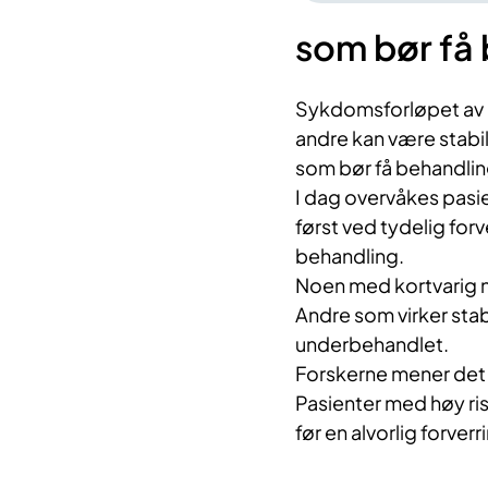
som bør få
Sykdomsforløpet av IL
andre kan være stabil
som bør få behandling
I dag overvåkes pasi
først ved tydelig forve
behandling.
Noen med kortvarig n
Andre som virker stabi
underbehandlet.
Forskerne mener det er
Pasienter med høy ri
før en alvorlig forverr