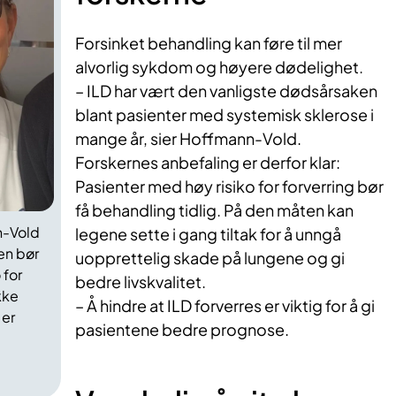
Forsinket behandling kan føre til mer
alvorlig sykdom og høyere dødelighet.
– ILD har vært den vanligste dødsårsaken
blant pasienter med systemisk sklerose i
mange år, sier Hoffmann-Vold.
Forskernes anbefaling er derfor klar:
Pasienter med høy risiko for forverring bør
få behandling tidlig. På den måten kan
n-Vold
legene sette i gang tiltak for å unngå
en bør
uopprettelig skade på lungene og gi
 for
bedre livskvalitet.
kke
– Å hindre at ILD forverres er viktig for å gi
 er
pasientene bedre prognose.