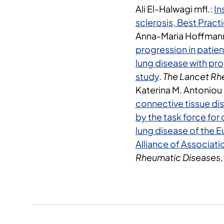
Ali El-Halwagi mfl.:
In
sclerosis, Best Pract
Anna-Maria Hoffmann
progression in patien
lung disease with pro
study
.
The Lancet R
Katerina M. Antoniou 
connective tissue di
by the task force for
lung disease of the 
Alliance of Associat
Rheumatic Diseases