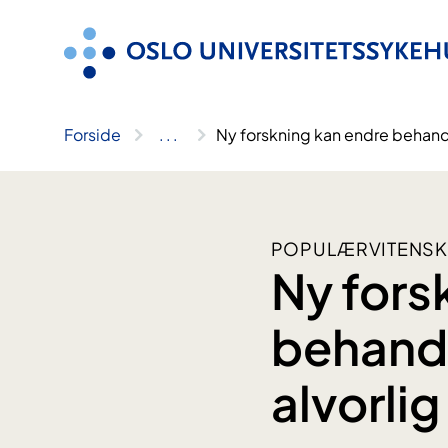
Hopp
til
innhold
Forside
..
.
Ny forskning kan endre behand
POPULÆRVITENSK
Ny fors
behandl
alvorli