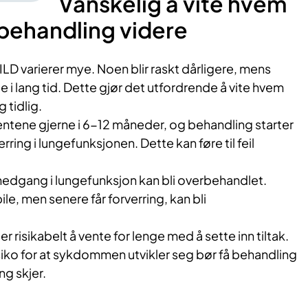
Vanskelig å vite hvem
 behandling videre
D varierer mye. Noen blir raskt dårligere, mens
e i lang tid. Dette gjør det utfordrende å vite hvem
 tidlig.
entene gjerne i 6-12 måneder, og behandling starter
rring i lungefunksjonen. Dette kan føre til feil
edgang i lungefunksjon kan bli overbehandlet.
le, men senere får forverring, kan bli
 risikabelt å vente for lenge med å sette inn tiltak.
siko for at sykdommen utvikler seg bør få behandling
ing skjer.