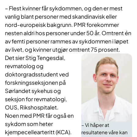
– Flest kvinner får sykdommen, og den er mest
vanlig blant personer med skandinavisk eller
nord-europeisk bakgrunn. PMR forekommer
nesten aldri hos personer under 50 år. Omtrent én
av femti personer rammes av sykdommen i løpet
av livet, og kvinner utgjør omtrent 75 prosent.
Det sier Stig Tengesdal,
revmatolog og
doktorgradsstudent ved
forskningsseksjonen på
Sørlandet sykehus og
seksjon for revmatologi,
OUS, Rikshospitalet.
Noen med PMR får også en
sykdom som heter
– Vi håper at
kjempecellearteritt (KCA).
resultatene våre kan