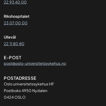
22 93 40 00
Rikshospitalet
23 07 00 00
Ullevål
22 11 80 80
E-POST
post@oslo-universitetssykehus.no
Adresse
POSTADRESSE
Oslo universitetssykehus HF
Postboks 4950 Nydalen
0424 OSLO