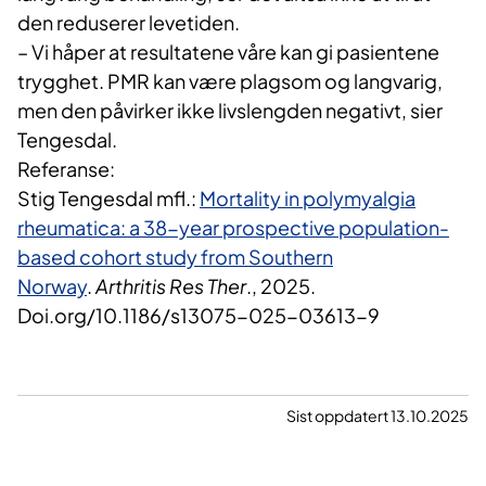
den reduserer levetiden.
– Vi håper at resultatene våre kan gi pasientene
trygghet. PMR kan være plagsom og langvarig,
men den påvirker ikke livslengden negativt, sier
Tengesdal.
Referanse:
Stig Tengesdal mfl.:
Mortality in polymyalgia
rheumatica: a 38-year prospective population-
based cohort study from Southern
Norway
.
Arthritis Res Ther
., 2025.
Doi.org/10.1186/s13075-025-03613-9
Sist oppdatert 13.10.2025