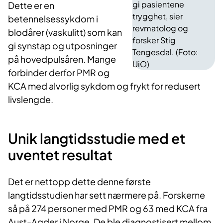
gi pasientene
Dette er en
trygghet, sier
betennelsessykdom i
revmatolog og
blodårer (vaskulitt) som kan
forsker Stig
gi synstap og utposninger
Tengesdal. (Foto:
på hovedpulsåren. Mange
UiO)
forbinder derfor PMR og
KCA med alvorlig sykdom og frykt for redusert
livslengde.
Unik langtidsstudie med et
uventet resultat
Det er nettopp dette denne første
langtidsstudien har sett nærmere på. Forskerne
så på 274 personer med PMR og 63 med KCA fra
Aust-Agder i Norge. De ble diagnostisert mellom