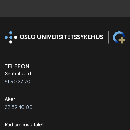
Kontaktinformasjon
TELEFON
Sentralbord
91 50 27 70
Aker
22 89 40 00
Radiumhospitalet