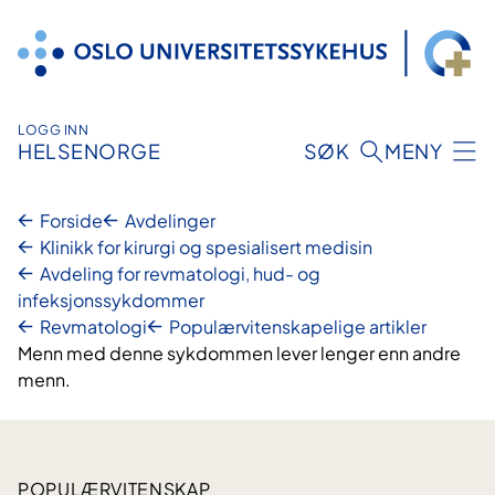
Hopp
til
innhold
LOGG INN
HELSENORGE
SØK
MENY
Forside
Avdelinger
Klinikk for kirurgi og spesialisert medisin
Avdeling for revmatologi, hud- og
infeksjonssykdommer
Revmatologi
Populærvitenskapelige artikler
Menn med denne sykdommen lever lenger enn andre
menn.
POPULÆRVITENSKAP