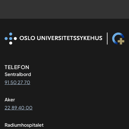
Kontaktinformasjon
TELEFON
Sentralbord
91 50 27 70
Aker
22 89 40 00
Radiumhospitalet