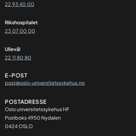
22 93 40 00
Rikshospitalet
23 07 00 00
Ullevål
22 11 80 80
E-POST
post@oslo-universitetssykehus.no
Adresse
POSTADRESSE
Oslo universitetssykehus HF
Postboks 4950 Nydalen
0424 OSLO