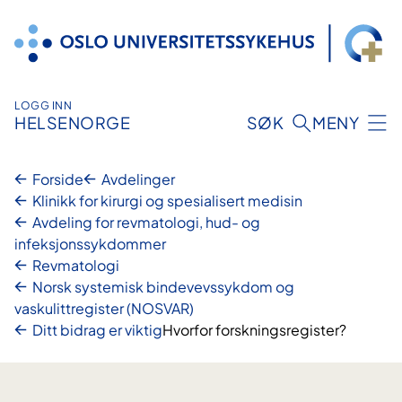
Hopp
til
innhold
LOGG INN
HELSENORGE
SØK
MENY
Forside
Avdelinger
Klinikk for kirurgi og spesialisert medisin
Avdeling for revmatologi, hud- og
infeksjonssykdommer
Revmatologi
Norsk systemisk bindevevssykdom og
vaskulittregister (NOSVAR)
Ditt bidrag er viktig
Hvorfor forskningsregister?