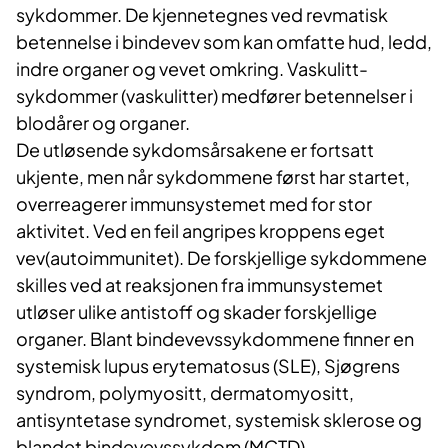
sykdommer. De kjennetegnes ved revmatisk
betennelse i bindevev som kan omfatte hud, ledd,
indre organer og vevet omkring. Vaskulitt-
sykdommer (vaskulitter) medfører betennelser i
blodårer og organer.
De utløsende sykdomsårsakene er fortsatt
ukjente, men når sykdommene først har startet,
overreagerer immunsystemet med for stor
aktivitet. Ved en feil angripes kroppens eget
vev(autoimmunitet). De forskjellige sykdommene
skilles ved at reaksjonen fra immunsystemet
utløser ulike antistoff og skader forskjellige
organer. Blant bindevevssykdommene finner en
systemisk lupus erytematosus (SLE), Sjøgrens
syndrom, polymyositt, dermatomyositt,
antisyntetase syndromet, systemisk sklerose og
blandet bindevevssykdom (MCTD).