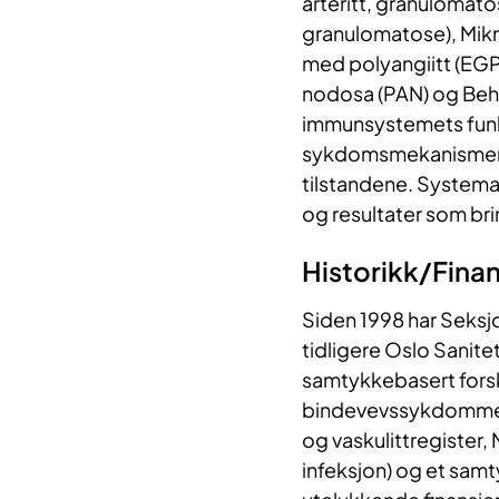
arteritt, granulomat
granulomatose), Mikr
med polyangiitt (EGPA
nodosa (PAN) og Beh
immunsystemets funks
sykdomsmekanismene, 
tilstandene. Systemat
og resultater som bri
Historikk/Finan
Siden 1998 har Seksj
tidligere Oslo Sanit
samtykkebasert forsk
bindevevssykdommer 
og vaskulittregister
infeksjon) og et samt