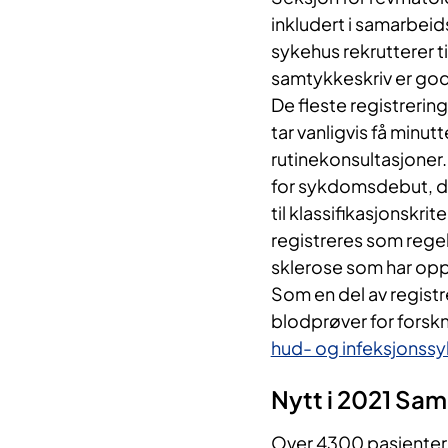
inkludert i samarbeid
sykehus rekrutterer t
samtykkeskriv er god
De fleste registrerin
tar vanligvis få minu
rutinekonsultasjoner
for sykdomsdebut, d
til klassifikasjonskri
registreres som rege
sklerose som har opp
Som en del av registr
blodprøver for forsk
hud- og infeksjons
Nytt i 2021 S
Over 4300 pasienter e