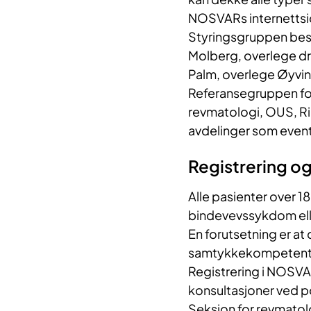
NOSVARs internettside
Styringsgruppen best
Molberg, overlege d
Palm, overlege Øyvin
Referansegruppen for
revmatologi, OUS, Ri
avdelinger som even
Registrering o
Alle pasienter over 18
bindevevssykdom eller
En forutsetning er at
samtykkekompetent
Registrering i NOSVAR
konsultasjoner ved p
Seksjon for revmatol