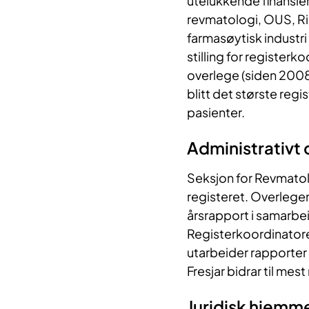
utelukkende finansier
revmatologi, OUS, Rik
farmasøytisk industri 
stilling for register
overlege (siden 2008
blitt det største regi
pasienter.
Administrativt 
Seksjon for Revmatol
registeret. Overlegen
årsrapport i samarbe
Registerkoordinatoren
utarbeider rapporter 
Fresjar bidrar til me
Juridisk hjemm