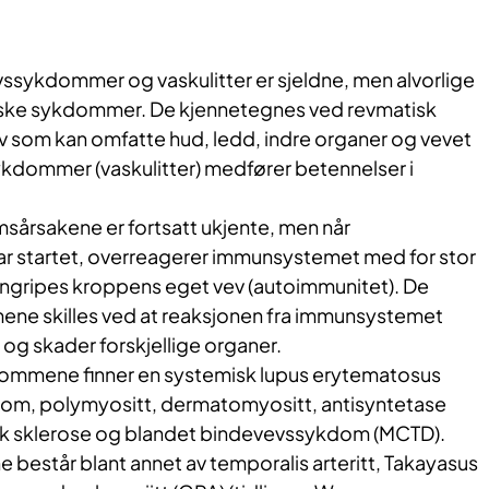
sykdommer og vaskulitter er sjeldne, men alvorlige
ke sykdommer. De kjennetegnes ved revmatisk
v som kan omfatte hud, ledd, indre organer og vevet
ykdommer (vaskulitter) medfører betennelser i
årsakene er fortsatt ukjente, men når
r startet, overreagerer immunsystemet med for stor
l angripes kroppens eget vev (autoimmunitet). De
ene skilles ved at reaksjonen fra immunsystemet
f og skader forskjellige organer.
ommene finner en systemisk lupus erytematosus
rom, polymyositt, dermatomyositt, antisyntetase
k sklerose og blandet bindevevssykdom (MCTD).
består blant annet av temporalis arteritt, Takayasus