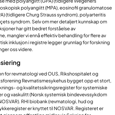
ose med polyangiitt (GPA) (tidligere Wegeners
oskopisk polyangiitt (MPA), eosinofil granulomatose
) (tidligere Churg Strauss syndrom), polyarteritis
çets syndrom. Selv om mer detaljert kunnskap om
joner har gitt bedret forståelse av
mangler vi ennå effektiv behandling for flere av
isk inklusjon i registre legger grunnlag for forskning
nger oss videre.
siering
on for revmatologi ved OUS, Rikshospitalet og
etsforening Revmatismesykehus bygget opp et stort,
nings- og kvalitetssikringsregister for systemiske
og vaskulitt (Norsk systemisk bindevevssykdom
, NOSVAR). RHI biobank (revmatologi, hud og
ykkeregister er knyttet til NOSVAR. Registeret er