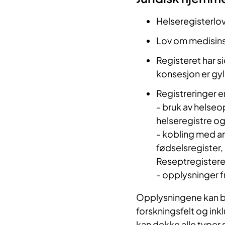
Helseregisterlov
Lov om medisinsk
Registeret har s
konsesjon er gyl
Registreringer 
- bruk av helseo
helseregistre o
- kobling med an
fødselsregister,
Reseptregistere
- opplysninger f
Opplysningene kan bru
forskningsfelt og ink
kan dekke alle typer s