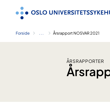
Hopp
til
innhold
Forside
..
.
Årsrapport NOSVAR 2021
ÅRSRAPPORTER
Årsrap