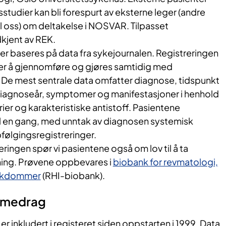
sstudier kan bli forespurt av eksterne leger (andre
il oss) om deltakelse i NOSVAR. Tilpasset
kjent av REK.
ger baseres på data fra sykejournalen. Registreringen
tter å gjennomføre og gjøres samtidig med
. De mest sentrale data omfatter diagnose, tidspunkt
iagnoseår, symptomer og manifestasjoner i henhold
terier og karakteristiske antistoff. Pasientene
l en gang, med unntak av diagnosen systemisk
følgingsregistreringer.
eringen spør vi pasientene også om lov til å ta
ning. Prøvene oppbevares i
biobank for revmatologi,
sykdommer
(RHI-biobank).
ammedrag
r inkludert i registeret siden oppstarten i 1999. Data