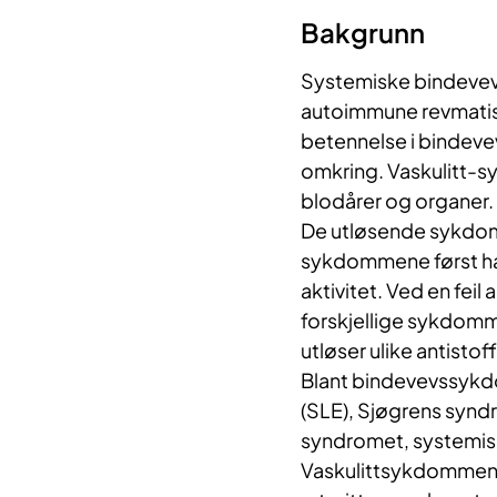
Bakgrunn
Systemiske bindevevs
autoimmune revmatis
betennelse i bindeve
omkring. Vaskulitt-s
blodårer og organer.
De utløsende sykdoms
sykdommene først ha
aktivitet. Ved en fei
forskjellige sykdomm
utløser ulike antistof
Blant bindevevssykd
(SLE), Sjøgrens synd
syndromet, systemis
Vaskulittsykdommene 