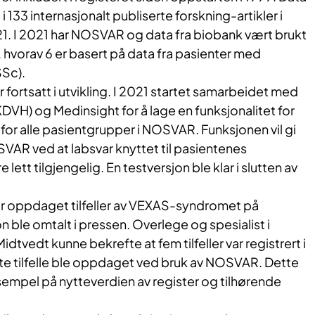
 i 133 internasjonalt publiserte forskning-artikler i
21. I 2021 har NOSVAR og data fra biobank vært brukt
er, hvorav 6 er basert på data fra pasienter med
SSc).
fortsatt i utvikling. I 2021 startet samarbeidet med
KDVH) og Medinsight for å lage en funksjonalitet for
 for alle pasientgrupper i NOSVAR. Funksjonen vil gi
VAR ved at labsvar knyttet til pasientenes
 lett tilgjengelig. En testversjon ble klar i slutten av
r oppdaget tilfeller av VEXAS-syndromet på
 ble omtalt i pressen. Overlege og spesialist i
tvedt kunne bekrefte at fem tilfeller var registrert i
rste tilfelle ble oppdaget ved bruk av NOSVAR. Dette
ksempel på nytteverdien av register og tilhørende