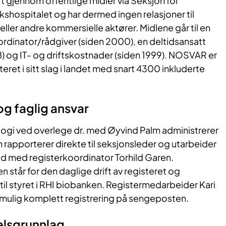
t gjennom offentlige midler via Seksjon for
shospitalet og har dermed ingen relasjoner til
eller andre kommersielle aktører. Midlene går til en
koordinator/rådgiver (siden 2000), en deltidsansatt
) og IT- og driftskostnader (siden 1999). NOSVAR er
steret i sitt slag i landet med snart 4300 inkluderte
og faglig ansvar
ogi ved overlege dr. med Øyvind Palm administrerer
 rapporterer direkte til seksjonsleder og utarbeider
id med registerkoordinator Torhild Garen.
 står for den daglige drift av registeret og
til styret i RHI biobanken. Registermedarbeider Kari
st mulig komplett registrering på sengeposten.
elsgrunnlag