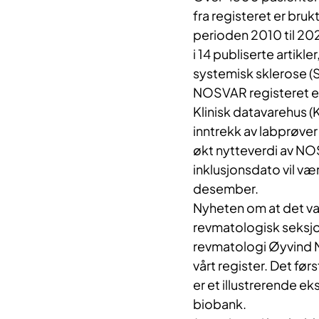
fra registeret er brukt
perioden 2010 til 20
i 14 publiserte artikl
systemisk sklerose (
NOSVAR registeret er 
Klinisk datavarehus (
inntrekk av labprøver
økt nytteverdi av NOS
inklusjonsdato vil være
desember.
Nyheten om at det va
revmatologisk seksjon
revmatologi Øyvind Mid
vårt register. Det fø
er et illustrerende e
biobank.