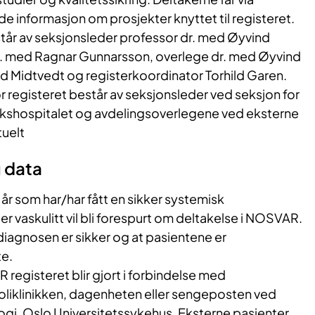
 informasjon om prosjekter knyttet til registeret.
år av seksjonsleder professor dr. med Øyvind
r. med Ragnar Gunnarsson, overlege dr. med Øyvind
d Midtvedt og registerkoordinator Torhild Garen.
 registeret består av seksjonsleder ved seksjon for
kshospitalet og avdelingsoverlegene ved eksterne
tuelt
g data
 år som har/har fått en sikker systemisk
 vaskulitt vil bli forespurt om deltakelse i NOSVAR.
 diagnosen er sikker og at pasientene er
e.
 registeret blir gjort i forbindelse med
oliklinikken, dagenheten eller sengeposten ved
ogi, Oslo Universitetssykehus. Eksterne pasienter