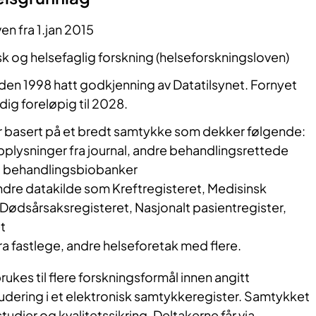
en fra 1.jan 2015
 og helsefaglig forskning (helseforskningsloven)
iden 1998 hatt godkjenning av Datatilsynet. Fornyet
dig foreløpig til 2028.
er basert på et bredt samtykke som dekker følgende:
pplysninger fra journal, andre behandlingsrettede
g behandlingsbiobanker
dre datakilde som Kreftregisteret, Medisinsk
 Dødsårsaksregisteret, Nasjonalt pasientregister,
t
ra fastlege, andre helseforetak med flere.
kes til flere forskningsformål innen angitt
ludering i et elektronisk samtykkeregister. Samtykket
tudier og kvalitetssikring. Deltakerne får via