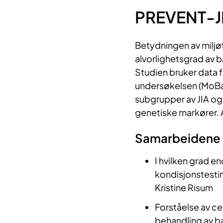
PREVENT-J
Betydningen av miljøf
alvorlighetsgrad av ba
Studien bruker data f
undersøkelsen (MoBa
subgrupper av JIA og
genetiske markører. 
Samarbeidene 
I hvilken grad en
kondisjonstestin
Kristine Risum
Forståelse av ce
behandling av b