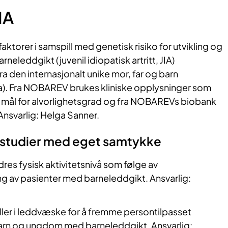
IA
aktorer i samspill med genetisk risiko for utvikling og
rneleddgikt (juvenil idiopatisk artritt, JIA)
ra den internasjonalt unike mor, far og barn
). Fra NOBAREV brukes kliniske opplysninger som
 mål for alvorlighetsgrad og fra NOBAREVs biobank
Ansvarlig: Helga Sanner.
studier med eget samtykke
dres fysisk aktivitetsnivå som følge av
g av pasienter med barneleddgikt. Ansvarlig:
ller i leddvæske for å fremme persontilpasset
arn og ungdom med barneleddgikt. Ansvarlig: