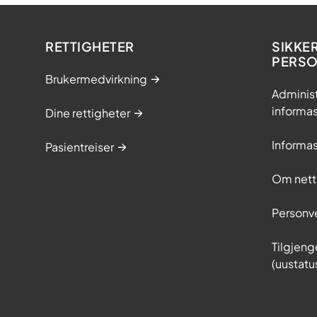
RETTIGHETER
SIKKE
PERS
Brukermedvirkning
Adminis
informa
Dine rettigheter
Informa
Pasientreiser
Om nett
Personv
Tilgjeng
(uustatu