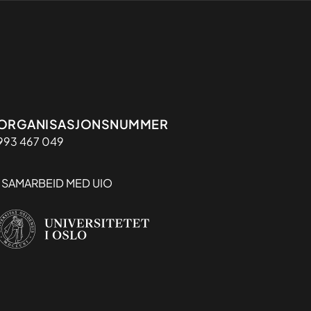
Organisasjon
ORGANISASJONSNUMMER
993 467 049
I SAMARBEID MED UIO