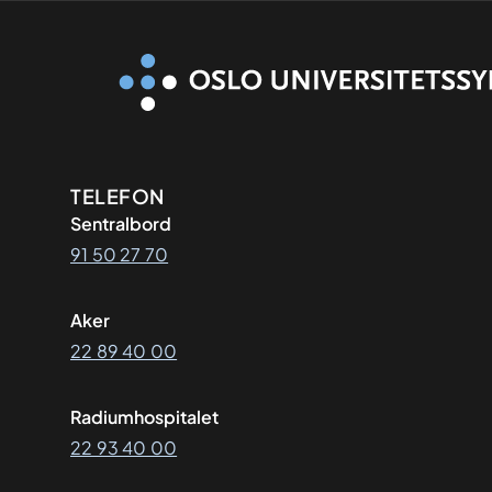
Kontaktinformasjon
TELEFON
Sentralbord
91 50 27 70
Aker
22 89 40 00
Radiumhospitalet
22 93 40 00