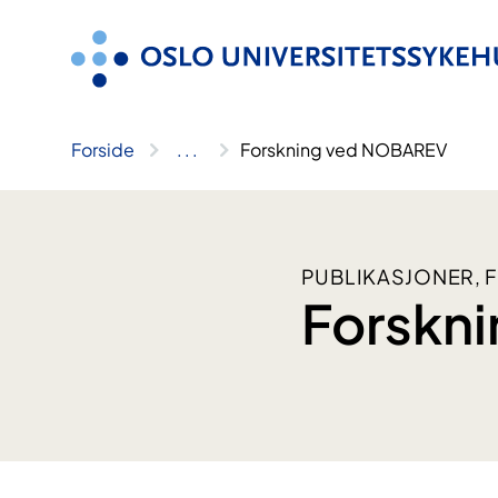
Hopp
til
innhold
Forside
..
.
Forskning ved NOBAREV
PUBLIKASJONER, 
Forskn