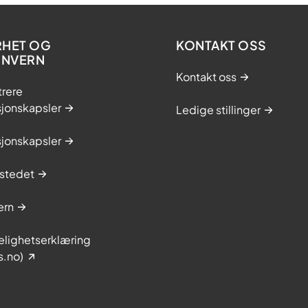
RHET OG
KONTAKT OSS
ONVERN
Kontakt oss
trere
sjonskapsler
Ledige stillinger
sjonskapsler
stedet
ern
elighetserklæring
s.no)