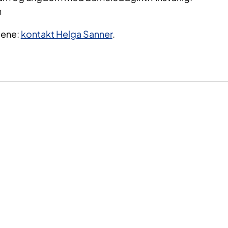
n
iene:
kontakt Helga Sanner
.