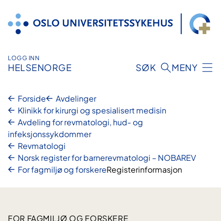
Hopp
til
innhold
LOGG INN
HELSENORGE
SØK
MENY
Forside
Avdelinger
Klinikk for kirurgi og spesialisert medisin
Avdeling for revmatologi, hud- og
infeksjonssykdommer
Revmatologi
Norsk register for barnerevmatologi – NOBAREV
For fagmiljø og forskere
Registerinformasjon
FOR FAGMILJØ OG FORSKERE