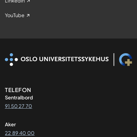
LinkedIn
YouTube
Kontaktinformasjon
TELEFON
Sentralbord
91 50 27 70
Aker
22 89 40 00