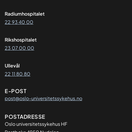
Radiumhospitalet
22 93 40 00
Rikshospitalet
23 07 00 00
Ullevål
22 11 80 80
E-POST
post@oslo-universitetssykehus.no
Adresse
POSTADRESSE
Oslo universitetssykehus HF