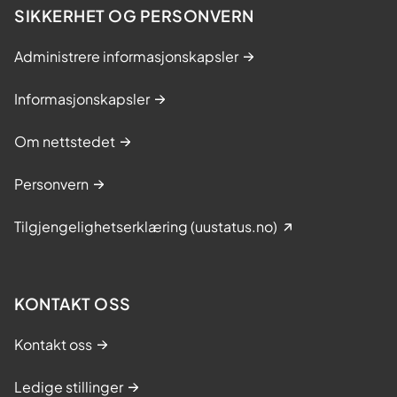
(
e
SIKKERHET OG PERSONVERN
S
m
L
a
Administrere informasjonskapsler
E
t
)
o
Informasjonskapsler
s
u
Om nettstedet
s
(
Personvern
S
L
Tilgjengelighetserklæring (uustatus.no)
E
)
KONTAKT OSS
Kontakt oss
Ledige stillinger