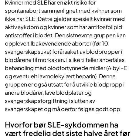
Kvinner med SLE har en økt risiko for
spontanabort sammenlignet med kvinner som
ikke har SLE. Dette gjelder spesielt kvinner med
aktiv sykdom og kvinner som har antifosfolipid
antistoffer i blodet. Den sistnevnte gruppen kan
oppleve tilbakevendende aborter (før 10.
svangerskapsuke) forårsaket av blodpropper i
blodårene til morkaken. I slike tilfeller anbefales
behandling med blodfortynnede midler (Albyl–E
og eventuelt lavmolekylært heparin). Denne
gruppen er også utsatt for å utvikle blodpropp i
andre blodårer, lave blodplater og
svangerskapsforgiftning i slutten av
svangerskapet og må derfor følges godt opp.
Hvorfor bør SLE-sykdommen ha
vært fredelig det siste halve året før