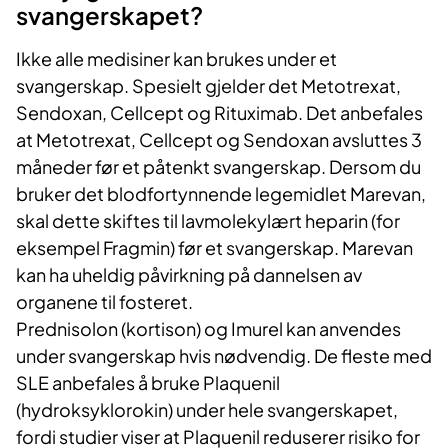
svangerskapet?
Ikke alle medisiner kan brukes under et
svangerskap. Spesielt gjelder det Metotrexat,
Sendoxan, Cellcept og Rituximab. Det anbefales
at Metotrexat, Cellcept og Sendoxan avsluttes 3
måneder før et påtenkt svangerskap. Dersom du
bruker det blodfortynnende legemidlet Marevan,
skal dette skiftes til lavmolekylært heparin (for
eksempel Fragmin) før et svangerskap. Marevan
kan ha uheldig påvirkning på dannelsen av
organene til fosteret.
Prednisolon (kortison) og Imurel kan anvendes
under svangerskap hvis nødvendig. De fleste med
SLE anbefales å bruke Plaquenil
(hydroksyklorokin) under hele svangerskapet,
fordi studier viser at Plaquenil reduserer risiko for