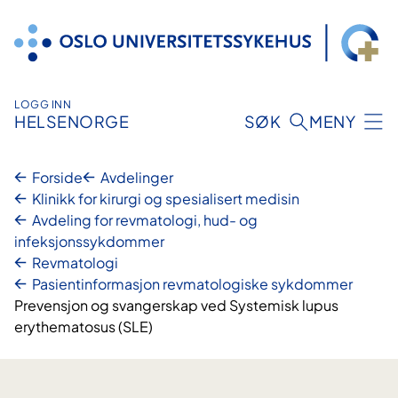
Hopp
til
innhold
LOGG INN
HELSENORGE
SØK
MENY
Forside
Avdelinger
Klinikk for kirurgi og spesialisert medisin
Avdeling for revmatologi, hud- og
infeksjonssykdommer
Revmatologi
Pasientinformasjon revmatologiske sykdommer
Prevensjon og svangerskap ved Systemisk lupus
erythematosus (SLE)