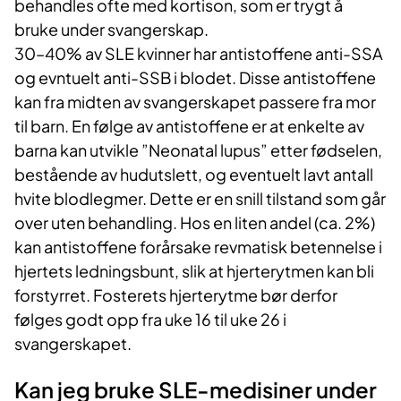
behandles ofte med kortison, som er trygt å
bruke under svangerskap.
30–40% av SLE kvinner har antistoffene anti-SSA
og evntuelt anti-SSB i blodet. Disse antistoffene
kan fra midten av svangerskapet passere fra mor
til barn. En følge av antistoffene er at enkelte av
barna kan utvikle ”Neonatal lupus” etter fødselen,
bestående av hudutslett, og eventuelt lavt antall
hvite blodlegmer. Dette er en snill tilstand som går
over uten behandling. Hos en liten andel (ca. 2%)
kan antistoffene forårsake revmatisk betennelse i
hjertets ledningsbunt, slik at hjerterytmen kan bli
forstyrret. Fosterets hjerterytme bør derfor
følges godt opp fra uke 16 til uke 26 i
svangerskapet.
Kan jeg bruke SLE-medisiner under