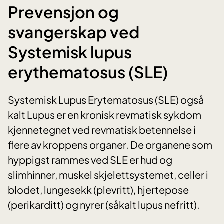
Prevensjon og
svangerskap ved
Systemisk lupus
erythematosus (SLE)
Systemisk Lupus Erytematosus (SLE) også
kalt Lupus er en kronisk revmatisk sykdom
kjennetegnet ved revmatisk betennelse i
flere av kroppens organer. De organene som
hyppigst rammes ved SLE er hud og
slimhinner, muskel skjelettsystemet, celler i
blodet, lungesekk (plevritt), hjertepose
(perikarditt) og nyrer (såkalt lupus nefritt).