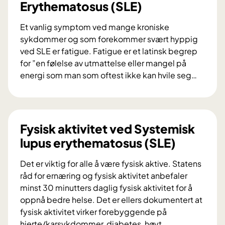
Erythematosus (SLE)
Et vanlig symptom ved mange kroniske
sykdommer og som forekommer svært hyppig
ved SLE er fatigue. Fatigue er et latinsk begrep
for ”en følelse av utmattelse eller mangel på
energi som man som oftest ikke kan hvile seg
…
F
a
t
i
Fysisk aktivitet ved Systemisk
g
lupus erythematosus (SLE)
u
e
Det er viktig for alle å være fysisk aktive. Statens
/
råd for ernæring og fysisk aktivitet anbefaler
u
minst 30 minutters daglig fysisk aktivitet for å
t
oppnå bedre helse. Det er ellers dokumentert at
m
fysisk aktivitet virker forebyggende på
a
hjerte/karsykdommer, diabetes, høyt
…