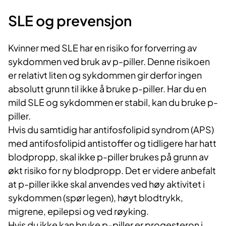
SLE og prevensjon
Kvinner med SLE har en risiko for forverring av
sykdommen ved bruk av p-piller. Denne risikoen
er relativt liten og sykdommen gir derfor ingen
absolutt grunn til ikke å bruke p-piller. Har du en
mild SLE og sykdommen er stabil, kan du bruke p-
piller.
Hvis du samtidig har antifosfolipid syndrom (APS)
med antifosfolipid antistoffer og tidligere har hatt
blodpropp, skal ikke p-piller brukes på grunn av
økt risiko for ny blodpropp. Det er videre anbefalt
at p-piller ikke skal anvendes ved høy aktivitet i
sykdommen (spør legen), høyt blodtrykk,
migrene, epilepsi og ved røyking.
Hvis du ikke kan bruke p-piller er progesteron i