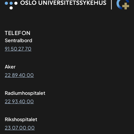
Kontaktinformasjon
TELEFON
Sentralbord
91 50 27 70
Aker
22 89 40 00
Radiumhospitalet
22 93 40 00
Rikshospitalet
23 07 00 00