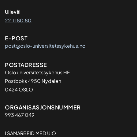
Ullevål
22 11 80 80
E-POST
post@oslo-universitetssykehus.no
Adresse
POSTADRESSE
Oslo universitetssykehus HF
Postboks 4950 Nydalen
0424 OSLO
Organisasjon
ORGANISASJONSNUMMER
993 467 049
I SAMARBEID MED UIO