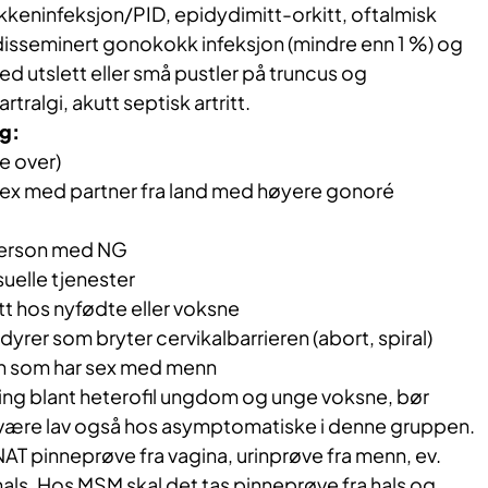
keninfeksjon/PID, epidydimitt-orkitt, oftalmisk
isseminert gonokokk infeksjon (mindre enn 1 %) og
ed utslett eller små pustler på truncus og
rtralgi, akutt septisk artritt.
ng:
e over)
r sex med partner fra land med høyere gonoré
 person med NG
suelle tjenester
itt hos nyfødte eller voksne
dyrer som bryter cervikalbarrieren (abort, spiral)
n som har sex med menn
ing blant
heterofil ungdom og
unge
voksne, b
ør
g være lav også hos asymptomatiske i denne gruppen. ​
T pinneprøve fra vagina, urinprøve fra menn, ev.
als. Hos MSM skal det tas pinneprøve fra hals og