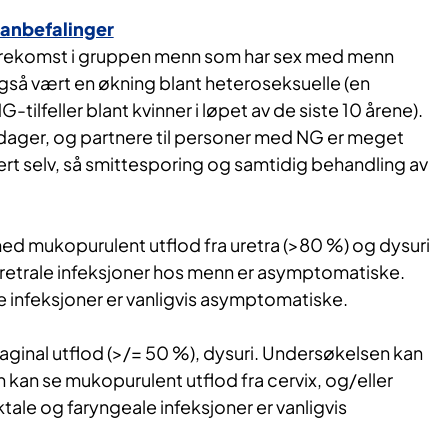
e anbefalinger
forekomst i gruppen menn som har sex med menn
gså vært en økning blant heteroseksuelle (en
-tilfeller blant kvinner i løpet av de siste 10 årene).
dager, og partnere til personer med NG er meget
isert selv, så smittesporing og samtidig behandling av
med mukopurulent utflod fra uretra (>80 %) og dysuri
uretrale infeksjoner hos menn er asymptomatiske.
e infeksjoner er vanligvis asymptomatiske.
aginal utflod (>/= 50 %), dysuri. Undersøkelsen kan
 kan se mukopurulent utflod fra cervix, og/eller
ale og faryngeale infeksjoner er vanligvis