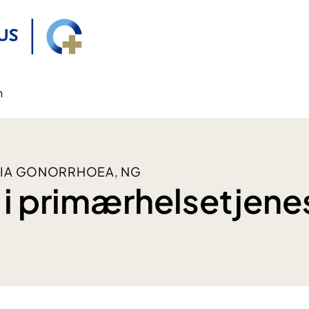
n
RIA GONORRHOEA, NG
i primærhelsetjene