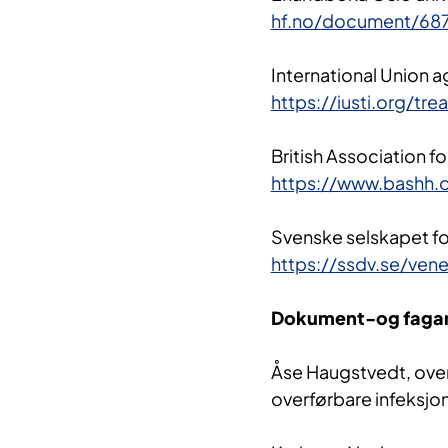
hf.no/document/687
International Union ag
https://iusti.org/tr
British Association f
https://www.bashh.o
Svenske selskapet fo
https://ssdv.se/vener
Dokument-og fagan
Åse Haugstvedt, over
overførbare infeksjon