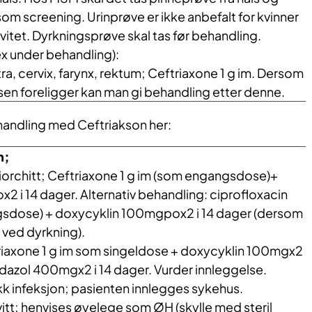
om screening. Urinprøve er ikke anbefalt for kvinner
ivitet. Dyrkningsprøve skal tas før behandling.
ex under behandling):
ra, cervix, farynx, rektum; Ceftriaxone 1 g im. Dersom
n foreligger kan man gi behandling etter denne.
andling med Ceftriakson her:
n;
rchitt; Ceftriaxone 1 g im (som engangsdose)+
 i 14 dager. Alternativ behandling: ciprofloxacin
dose) + doxycyklin 100mgpox2 i 14 dager (dersom
t ved dyrkning).
iaxone 1 g im som singeldose + doxycyklin 100mgx2
idazol 400mgx2 i 14 dager. Vurder innleggelse.
 infeksjon; pasienten innlegges sykehus.
tt; henvises øyelege som ØH (skylle med steril