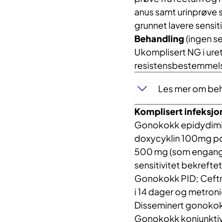
anus samt urinprøve s
grunnet lavere sensit
Behandling
(ingen s
Ukomplisert NG i uret
resistensbestemmelse
Les mer om beh
Komplisert infeksjo
Gonokokk epidydimio
doxycyklin 100mg pox2
500 mg (som engangs
sensitivitet bekrefte
Gonokokk PID; Ceftr
i 14 dager og metron
Disseminert gonokokk
Gonokokk konjunktivi