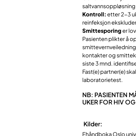
saltvannsoppløsning
Kontroll:
etter 2-3 uk
reinfeksjon ekskluder
Smittesporing
er lo
Pasienten plikter å 
smittevernveiledning 
kontakter og smitteki
siste 3 mnd. identifise
Fast(e) partner(e) ska
laboratorietest.
NB: PASIENTEN MÅ
UKER FOR HIV OG SY
Kilder:
Ehåndboka Oslo univ