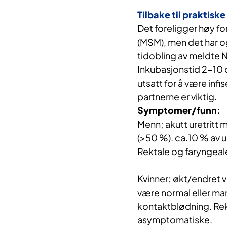
Tilbake til praktisk
Det foreligger høy 
(MSM), men det har o
tidobling av meldte NG
Inkubasjonstid 2-10 
utsatt for å være inf
partnerne er viktig.
Symptomer/funn:
Menn; akutt uretritt 
(>50 %). ca.10 % av 
Rektale og faryngeal
Kvinner; økt/endret v
være normal eller man
kontaktblødning. Rekt
asymptomatiske.