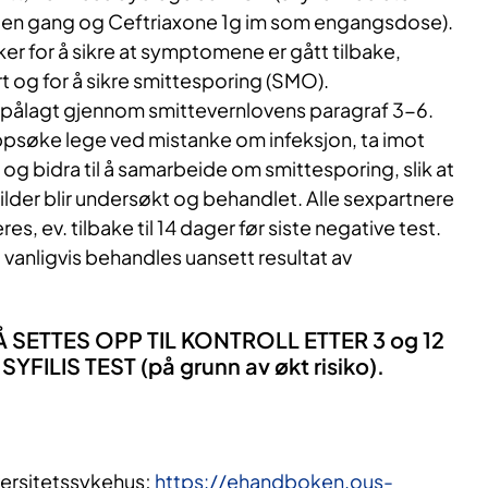
 en gang og Ceftriaxone 1g im som engangsdose).
er for å sikre at symptomene er gått tilbake,
t og for å sikre smittesporing (SMO).
vpålagt gjennom smittevernlovens paragraf 3-6.
oppsøke lege ved mistanke om infeksjon, ta imot
og bidra til å samarbeide om smittesporing, slik at
lder blir undersøkt og behandlet. Alle sexpartnere
res, ev. tilbake til 14 dager før siste negative test.
l vanligvis behandles uansett resultat av
 SETTES OPP TIL KONTROLL ETTER 3 og 12
FILIS TEST (på grunn av økt risiko).
ersitetssykehus;
https://ehandboken.ous-