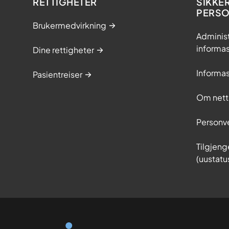
RETTIGHETER
SIKKE
PERS
Brukermedvirkning
Adminis
informa
Dine rettigheter
Informa
Pasientreiser
Om nett
Personv
Tilgjeng
(uustatu