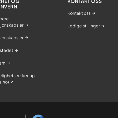
RHET OG
KONTAKT OSS
ONVERN
Kontakt oss
trere
sjonskapsler
Ledige stillinger
sjonskapsler
stedet
ern
elighetserklæring
s.no)