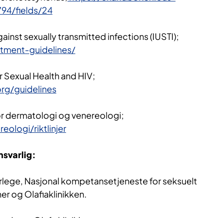
94/fields/24
ainst sexually transmitted infections (IUSTI);
eatment-guidelines/
or Sexual Health and HIV;
rg/guidelines
r dermatologi og venereologi;
eologi/riktlinjer
svarlig:
lege, Nasjonal kompetansetjeneste for seksuelt
er og Olafiaklinikken.