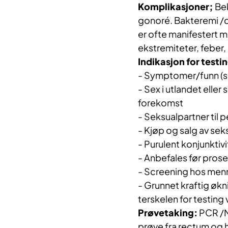
Komplikasjoner;
Bek
gonoré. Bakteremi /d
er ofte manifestert m
ekstremiteter, feber, a
Indikasjon for testi
- Symptomer/funn (s
- Sex i utlandet elle
forekomst
- Seksualpartner til
- Kjøp og salg av sek
- Purulent konjunktiv
- Anbefales før prose
- Screening hos men
- Grunnet kraftig økn
ter
sk
elen for testin
Prøvetaking:
PCR /NA
prøve fra rectum og h