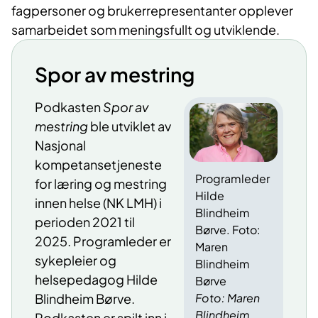
fagpersoner og brukerrepresentanter opplever
samarbeidet som meningsfullt og utviklende.
Spor av mestring
Podkasten
Spor av
mestring
ble utviklet av
Nasjonal
kompetansetjeneste
Programleder
for læring og mestring
Hilde
innen helse (NK LMH) i
Blindheim
perioden 2021 til
Børve. Foto:
2025. Programleder er
Maren
sykepleier og
Blindheim
helsepedagog Hilde
Børve
Foto: Maren
Blindheim Børve.
Blindheim
Podkasten er spilt inn i