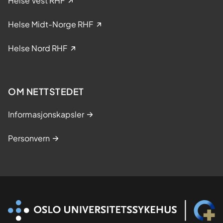
Helse Vest RHF
n
i
Helse Midt-Norge RHF
s
k
Helse Nord RHF
e
s
t
OM NETTSTEDET
u
d
Informasjonskapsler
i
e
Personvern
r