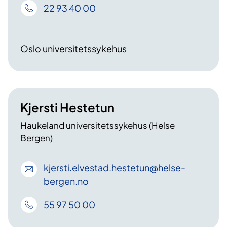
22 93 40 00
Oslo universitetssykehus
Kjersti Hestetun
Haukeland universitetssykehus (Helse
Bergen)
kjersti
.elvestad
.hestetun
@helse-
bergen
.no
55 97 50 00