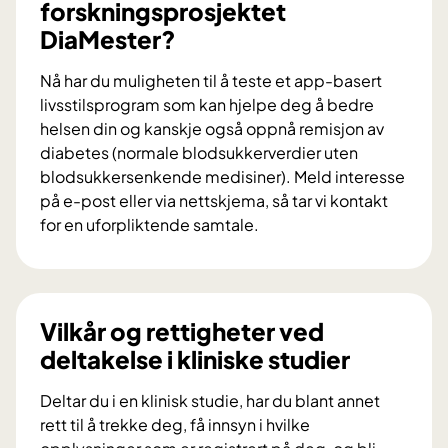
forskningsprosjektet
b
DiaMester?
i
d
Nå har du muligheten til å teste et app-basert
r
livsstilsprogram som kan hjelpe deg å bedre
a
helsen din og kanskje også oppnå remisjon av
i
diabetes (normale blodsukkerverdier uten
f
blodsukkersenkende medisiner). Meld interesse
o
på e-post eller via nettskjema, så tar vi kontakt
r
for en uforpliktende samtale.
s
V
k
i
n
l
i
d
Vilkår og rettigheter ved
n
u
deltakelse i kliniske studier
g
d
s
e
Deltar du i en klinisk studie, har du blant annet
p
l
rett til å trekke deg, få innsyn i hvilke
r
t