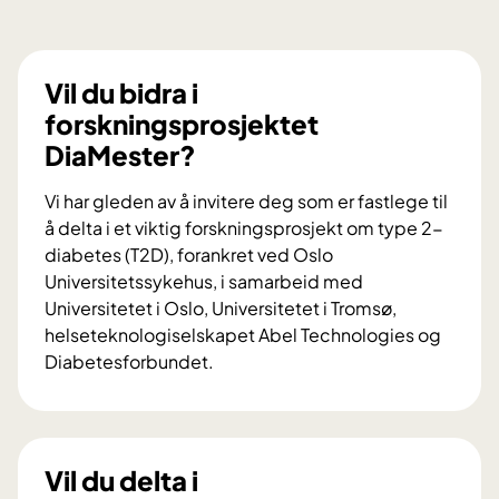
Vil du bidra i
forskningsprosjektet
DiaMester?
Vi har gleden av å invitere deg som er fastlege til
å delta i et viktig forskningsprosjekt om type 2-
diabetes (T2D), forankret ved Oslo
Universitetssykehus, i samarbeid med
Universitetet i Oslo, Universitetet i Tromsø,
helseteknologiselskapet Abel Technologies og
Diabetesforbundet.
V
i
l
d
Vil du delta i
u