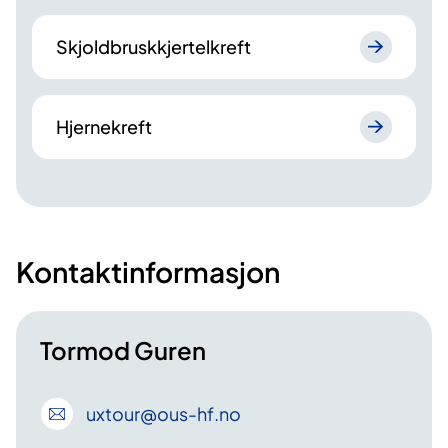
Skjoldbruskkjertelkreft
Hjernekreft
Kontaktinformasjon
Tormod Guren
uxtour
@ous-hf
.no