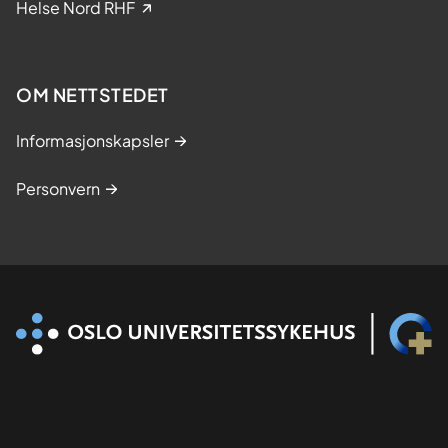
Helse Nord RHF
e
s
t
OM NETTSTEDET
u
d
Informasjonskapsler
i
e
Personvern
r