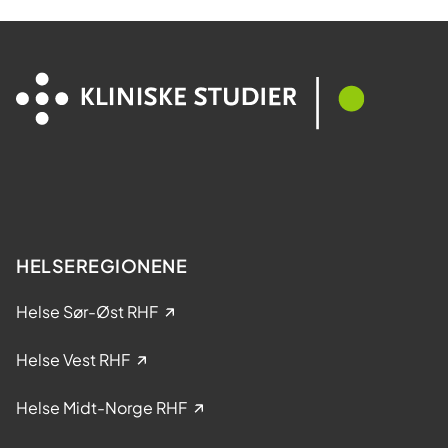
D
d
i
d
a
e
M
l
e
t
s
a
t
k
e
e
r
l
?
s
e
HELSEREGIONENE
i
k
Helse Sør-Øst RHF
l
i
Helse Vest RHF
n
i
Helse Midt-Norge RHF
s
k