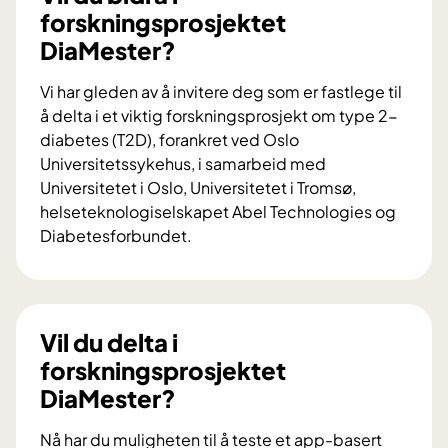
forskningsprosjektet
DiaMester?
Vi har gleden av å invitere deg som er fastlege til
å delta i et viktig forskningsprosjekt om type 2-
diabetes (T2D), forankret ved Oslo
Universitetssykehus, i samarbeid med
Universitetet i Oslo, Universitetet i Tromsø,
helseteknologiselskapet Abel Technologies og
Diabetesforbundet.
V
i
l
d
Vil du delta i
u
forskningsprosjektet
b
DiaMester?
i
d
Nå har du muligheten til å teste et app-basert