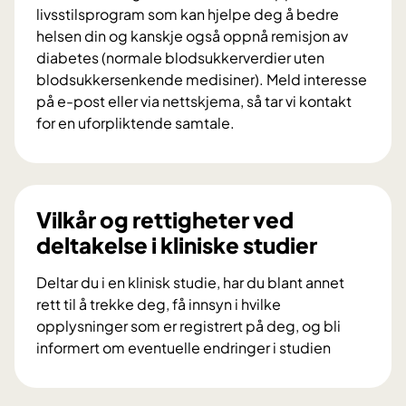
r
livsstilsprogram som kan hjelpe deg å bedre
a
helsen din og kanskje også oppnå remisjon av
i
diabetes (normale blodsukkerverdier uten
f
blodsukkersenkende medisiner). Meld interesse
o
på e-post eller via nettskjema, så tar vi kontakt
r
for en uforpliktende samtale.
s
V
k
i
n
l
i
d
Vilkår og rettigheter ved
n
u
deltakelse i kliniske studier
g
d
s
e
Deltar du i en klinisk studie, har du blant annet
p
l
rett til å trekke deg, få innsyn i hvilke
r
t
opplysninger som er registrert på deg, og bli
o
a
informert om eventuelle endringer i studien
s
i
V
j
f
i
e
o