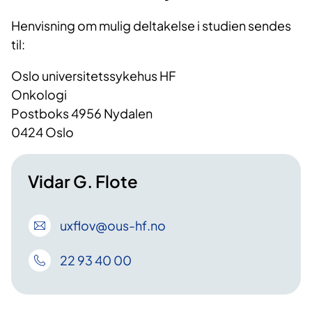
Henvisning om mulig deltakelse i studien sendes
til:
Oslo universitetssykehus HF
Onkologi
Postboks 4956 Nydalen
0424 Oslo
Vidar G. Flote
uxflov
@ous-hf
.no
22 93 40 00