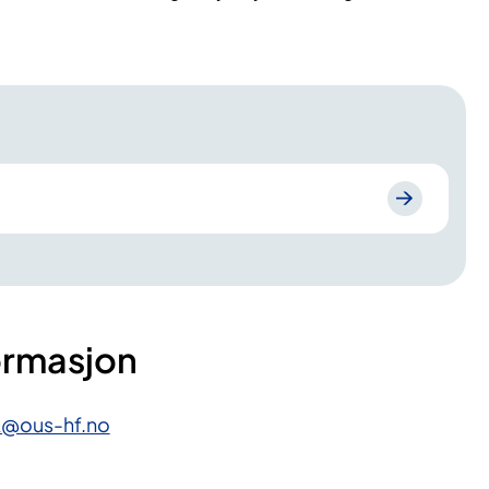
ormasjon
k@ous-hf.no