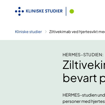
Hopp
til
innhold
Kliniske studier
Ziltivekimab ved hjertesvikt 
HERMES-STUDIEN:
Ziltive
bevart 
HERMES-studien under
personer med hjertesv