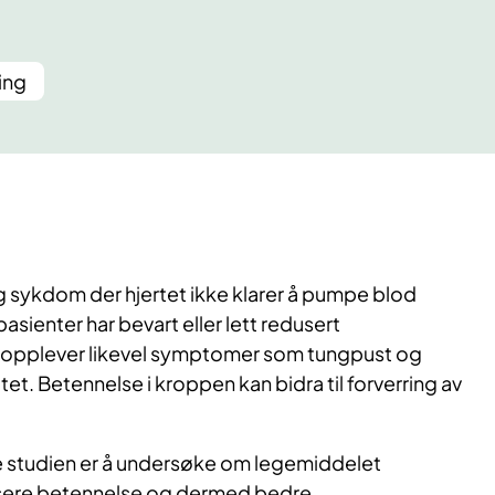
ing
ig sykdom der hjertet ikke klarer å pumpe blod
asienter har bevart eller lett redusert
opplever likevel symptomer som tungpust og
tet. Betennelse i kroppen kan bidra til forverring av
 studien er å undersøke om legemiddelet
usere betennelse og dermed bedre