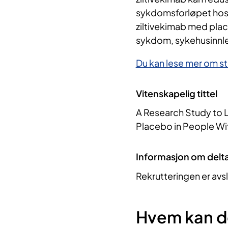
sykdomsforløpet hos 
ziltivekimab med plac
sykdom, sykehusinnle
Du kan lese mer om st
Vitenskapelig tittel
A Research Study to 
Placebo in People Wit
Informasjon om delt
Rekrutteringen er avs
Hvem kan d