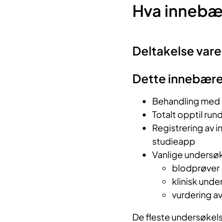
Hva innebæ
Deltakelse varer 
Dette innebære
Behandling med 
Totalt opptil ru
Registrering av i
studieapp
Vanlige undersøk
blodprøver
klinisk und
vurdering a
De fleste undersøkelse