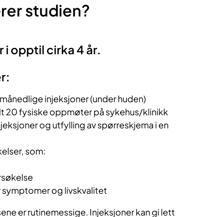
rer studien?
i opptil cirka 4 år.
r:
månedlige injeksjoner (under huden)
ndt 20 fysiske oppmøter på sykehus/klinikk
njeksjoner og utfylling av spørreskjema i en
elser, som:
ersøkelse
v symptomer og livskvalitet
ne er rutinemessige. Injeksjoner kan gi lett