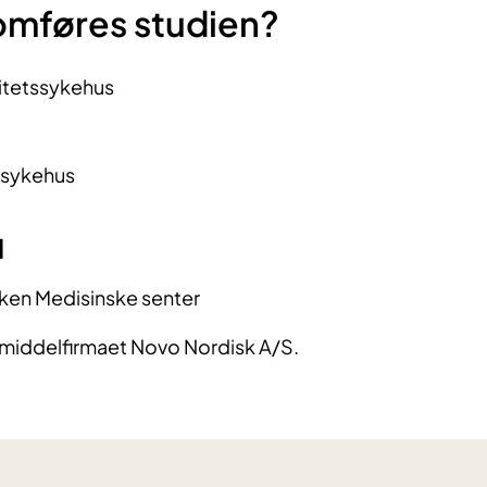
omføres studien?
itetssykehus
ssykehus
d
ken Medisinske senter
emiddelfirmaet Novo Nordisk A/S.