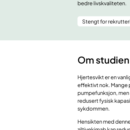
bedre livskvaliteten.
Stengt for rekrutter
Om studien
Hjertesvikt er en vanl
effektivt nok. Mange p
pumpefunksjon, men 
redusert fysisk kapasi
sykdommen.
Hensikten med denne
ziltivekimab kan red