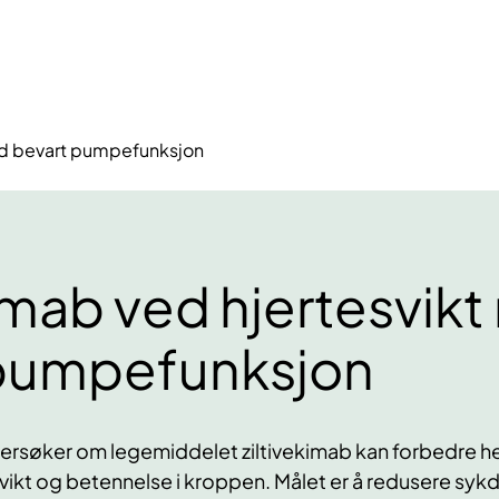
med bevart pumpefunksjon
kimab ved hjertesvik
pumpefunksjon
søker om legemiddelet ziltivekimab kan forbedre h
ikt og betennelse i kroppen. Målet er å redusere sy