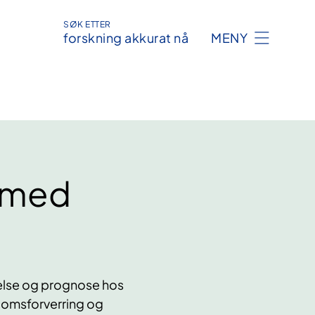
SØK ETTER
forskning akkurat nå
MENY
t med
else og prognose hos
kdomsforverring og