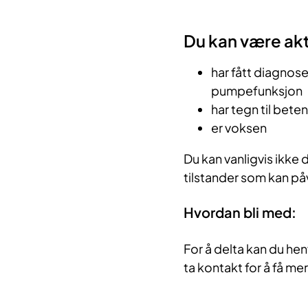
Du kan være akt
har fått diagnose
pumpefunksjon
har tegn til bete
er voksen
Du kan vanligvis ikke 
tilstander som kan påv
Hvordan bli med:
For å delta kan du henv
ta kontakt for å få mer