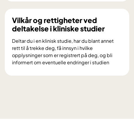
i
n
l
i
d
Vilkår og rettigheter ved
n
u
deltakelse i kliniske studier
g
d
s
e
Deltar du i en klinisk studie, har du blant annet
p
l
rett til å trekke deg, få innsyn i hvilke
r
t
opplysninger som er registrert på deg, og bli
o
a
informert om eventuelle endringer i studien
s
i
V
j
f
i
e
o
l
k
r
k
t
s
å
e
k
r
t
n
o
D
i
g
i
n
r
a
g
e