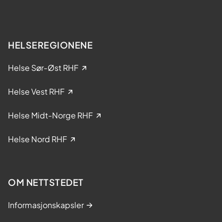
e
r
l
?
s
e
HELSEREGIONENE
i
k
Helse Sør-Øst RHF
l
i
Helse Vest RHF
n
i
Helse Midt-Norge RHF
s
k
Helse Nord RHF
e
s
t
OM NETTSTEDET
u
d
Informasjonskapsler
i
e