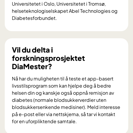
Universitetet i Oslo, Universitetet i Tromsø,
helseteknologiselskapet Abel Technologies og
Diabetesforbundet.
V
i
l
d
Vil du delta i
u
forskningsprosjektet
b
DiaMester?
i
d
Nå har du muligheten til å teste et app-basert
r
livsstilsprogram som kan hjelpe deg å bedre
a
helsen din og kanskje også oppnå remisjon av
i
diabetes (normale blodsukkerverdier uten
f
blodsukkersenkende medisiner). Meld interesse
o
på e-post eller via nettskjema, så tar vi kontakt
r
for en uforpliktende samtale.
s
V
k