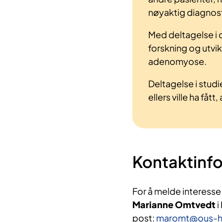
nøyaktig diagnost
Med deltagelse i de
forskning og utvik
adenomyose.
Deltagelse i studi
ellers ville ha fåt
Kontaktinf
For å melde interesse
Marianne Omtvedt
i
post:
maromt@ous-h