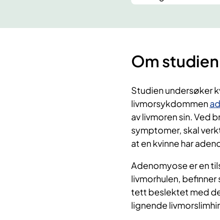
Om studien
Studien undersøker kv
livmorsykdommen
a
av livmoren sin. Ved 
symptomer, skal verktø
at en kvinne har aden
Adenomyose er en tils
livmorhulen, befinner
tett beslektet med de
lignende livmorslimhi