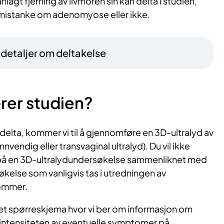
anlagt fjerning av livmoren sin kan delta i studien,
mistanke om adenomyose eller ikke.
– detaljer om deltakelse
rer studien?
 delta, kommer vi til å gjennomføre en 3D-ultralyd av
nnvendig eller transvaginal ultralyd). Du vil ikke
 på en 3D-ultralydundersøkelse sammenliknet med
kelse som vanligvis tas i utredningen av
ommer.
t et spørreskjema hvor vi ber om informasjon om
intensiteten av eventuelle symptomer på