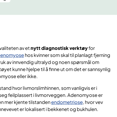
aliteten av et
nytt diagnostisk verktøy
for
denomyose
hos kvinner som skal til planlagt fjerning
bruk av innvendig ultralyd og noen spørsmål om
yet kunne hjelpe til å finne ut om det er sannsynlig
omyose eller ikke.
tand hvor livmorslimhinnen, som vanligvis er i
 seg feilplassert i livmorveggen. Adenomyose er
n mer kjente tilstanden
endometriose
, hvor vev
nnevevet er lokalisert i bekkenet og bukhulen.