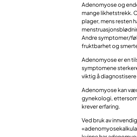
Adenomyose og endom
mange likhetstrekk. 
plager, mens resten ha
menstruasjonsblødnin
Andre symptomer/følg
fruktbarhet og smerte
Adenomyose er en tils
symptomene sterkere o
viktig å diagnostisere 
Adenomyose kan være v
gynekologi, ettersom
krever erfaring.
Ved bruk av innvendi
«adenomyosekalkulato
kvinne har adenomyose