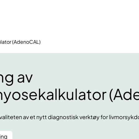
lator (AdenoCAL)
ng av
yosekalkulator (Ad
valiteten av et nytt diagnostisk verktøy for livmor
ing