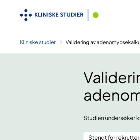
Hopp
til
innhold
Kliniske studier
Validering av adenomyosekalku
Valideri
adenom
Studien undersøker k
Stengt for rekrutter