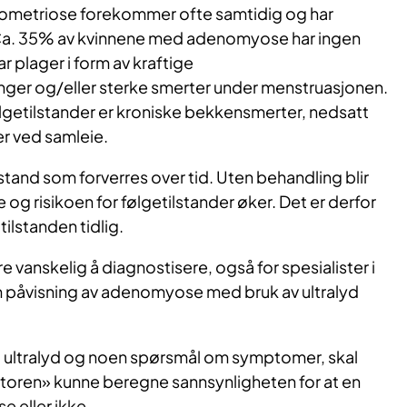
etriose forekommer ofte samtidig og har
Ca. 35% av kvinnene med adenomyose har ingen
r plager i form av kraftige
ger og/eller sterke smerter under menstruasjonen.
etilstander er kroniske bekkensmerter, nedsatt
r ved samleie.
tand som forverres over tid. Uten behandling blir
g risikoen for følgetilstander øker. Det er derfor
tilstanden tidlig.
anskelig å diagnostisere, også for spesialister i
 påvisning av adenomyose med bruk av ultralyd
g ultralyd og noen spørsmål om symptomer, skal
ren» kunne beregne sannsynligheten for at en
 eller ikke.