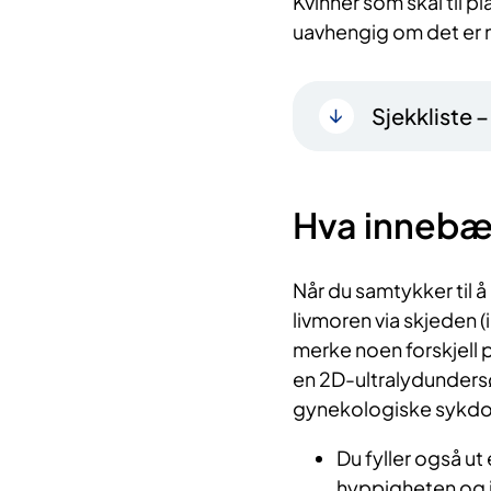
Kvinner som skal til pl
uavhengig om det er 
Sjekkliste 
Hva innebæ
Når du samtykker til å
livmoren via skjeden (i
merke noen forskjell
en 2D-ultralydundersø
gynekologiske sykd
Du fyller også u
hyppigheten og 