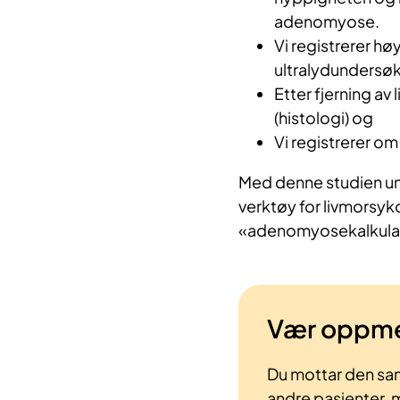
adenomyose.
Vi registrerer h
ultralydundersøke
Etter fjerning av
(histologi) og
Vi registrerer o
Med denne studien und
verktøy for livmorsy
«adenomyosekalkula
Vær oppm
Du mottar den sa
andre pasienter, 