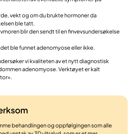
øyde, vekt og om du brukte hormoner da
lsen ble tatt.
 livmoren blir den sendt til en finvevsundersøkelse
m det ble funnet adenomyose eller ikke.
ersøker vi kvaliteten av et nytt diagnostisk
kdommen adenomyose. Verktøyet er kalt
tor».
erksom
mme behandlingen og oppfølgingen som alle
med unntak av 3D ultralyd, som er et mer