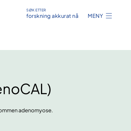
SØK ETTER
forskning akkurat nå
MENY
enoCAL)
sykdommen adenomyose.