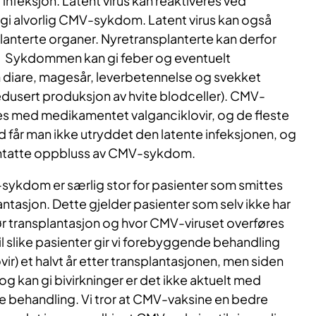
 infeksjon. Latent virus kan reaktiveres ved
i alvorlig CMV-sykdom. Latent virus kan også
anterte organer. Nyretransplanterte kan derfor
 Sykdommen kan gi feber og eventuelt
 diare, magesår, leverbetennelse og svekket
dusert produksjon av hvite blodceller). CMV-
 med medikamentet valganciklovir, og de fleste
rtid får man ikke utryddet den latente infeksjonen, og
entatte oppbluss av CMV-sykdom.
-sykdom er særlig stor for pasienter som smittes
ntasjon. Dette gjelder pasienter som selv ikke har
r transplantasjon og hvor CMV-viruset overføres
il slike pasienter gir vi forebyggende behandling
r) et halvt år etter transplantasjonen, men siden
g kan gi bivirkninger er det ikke aktuelt med
 behandling. Vi tror at CMV-vaksine en bedre