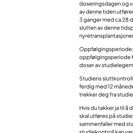
doseringsdagen og var
av denne tiden utfører
3 ganger med ca 28 d
slutten av denne tids
nyretransplantasjone
Oppfølgingsperiode: 
oppfølgingsperiode for
doser av studielegemi
Studiens sluttkontroll:
ferdig med 12 måneder
trekker deg fra studie
Hvis du takker ja til å
skal utføres på studie
sammenfaller med stan
studiekontroll kan var