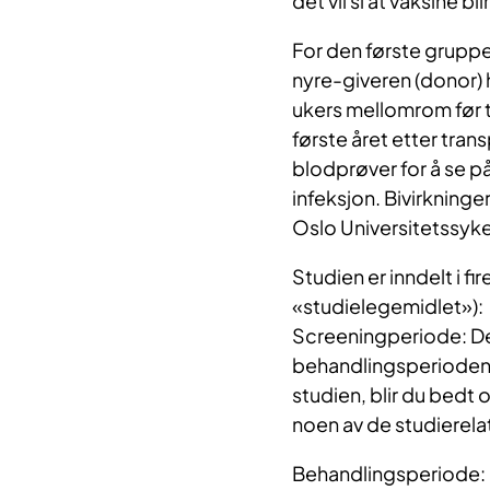
det vil si at vaksine bli
For den første gruppe
nyre-giveren (donor) h
ukers mellomrom før t
første året etter tra
blodprøver for å se p
infeksjon. Bivirkninge
Oslo Universitetssyke
Studien er inndelt i f
«studielegemidlet»):
Screeningperiode: Den
behandlingsperioden.
studien, blir du bedt
noen av de studierelat
Behandlingsperiode: 