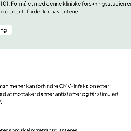
101. Formålet med denne kliniske forskningsstudien e
m den er til fordel for pasientene.
ing
 man mener kan forhindre CMV-infeksjon etter
ed at mottaker danner antistoffer og får stimulert
.
nter som skal nyretransplanteres