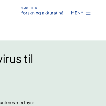
SØK ETTER
forskning akkurat nå
MENY
rus til
planteres med nyre.