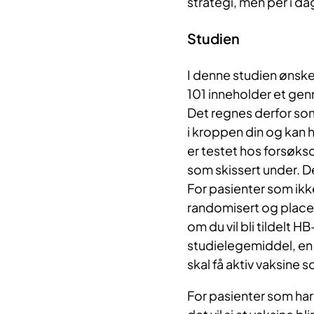
strategi, men per i d
Studien
I denne studien ønske
101 inneholder et gen
Det regnes derfor som
i kroppen din og kan he
er testet hos forsøksd
som skissert under. De
For pasienter som ikke
randomisert og placebo
om du vil bli tildelt H
studielegemiddel, en 
skal få aktiv vaksine
For pasienter som har