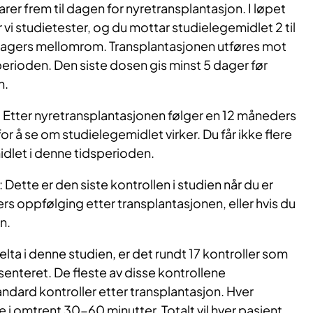
er frem til dagen for nyretransplantasjon. I løpet
 vi studietester, og du mottar studielegemidlet 2 til
agers mellomrom. Transplantasjonen utføres mot
perioden. Den siste dosen gis minst 5 dager før
n.
Etter nyretransplantasjonen følger en 12 måneders
 å se om studielegemidlet virker. Du får ikke flere
dlet i denne tidsperioden.
 Dette er den siste kontrollen i studien når du er
s oppfølging etter transplantasjonen, eller hvis du
n.
 delta i denne studien, er det rundt 17 kontroller som
senteret. De fleste av disse kontrollene
dard kontroller etter transplantasjon. Hver
e i omtrent 30-60 minutter. Totalt vil hver pasient