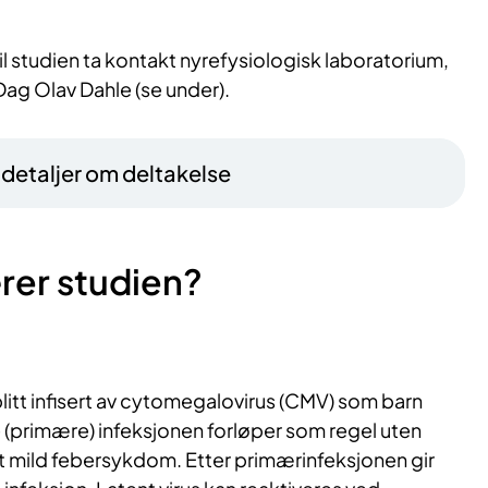
il studien ta kontakt nyrefysiologisk laboratorium,
Dag Olav Dahle (se under).
– detaljer om deltakelse
rer studien?
blitt infisert av cytomegalovirus (CMV) som barn
(primære) infeksjonen forløper som regel uten
 mild febersykdom. Etter primærinfeksjonen gir