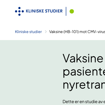
Hopp
til
innhold
Kliniske studier
Vaksine (HB-101) mot CMV-virus 
Vaksine 
pasient
nyretra
Dette er en studie av