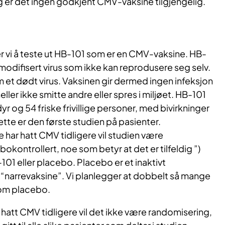
ag er det ingen godkjent CMV-vaksine tilgjengelig.
r vi å teste ut HB-101 som er en CMV-vaksine. HB-
modifisert virus som ikke kan reprodusere seg selv.
 et dødt virus. Vaksinen gir dermed ingen infeksjon
ller ikke smitte andre eller spres i miljøet. HB-101
yr og 54 friske frivillige personer, med bivirkninger
tte er den første studien på pasienter.
 har hatt CMV tidligere vil studien være
kontrollert, noe som betyr at det er tilfeldig ”)
B-101 eller placebo. Placebo er et inaktivt
“narrevaksine”. Vi planlegger at dobbelt så mange
 som placebo.
 hatt CMV tidligere vil det ikke være randomisering,