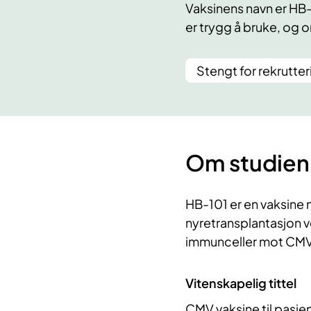
Vaksinens navn er HB-
er trygg å bruke, og o
Stengt for rekrutter
Om studien
HB-101 er en vaksine
nyretransplantasjon v
immunceller mot CMV
Vitenskapelig tittel
CMV vaksine til pasie