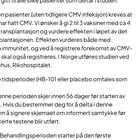
r gitt til alle slike pasienter som deltar i studien.
n pasienter (uten tidligere CMV infeksjon) kreves at
ar hatt CMV. Vi ønsker å gi 2 til 3 vaksiner med ca 4
ransplantasjon og vurdere effekten i løpet av det
nsplantasjonen. Effekten vurderes både med
å immunitet, og ved å registrere forekomst av CMV-
r skal også registreres. I Norge utføres studien ved
hus, Rikshospitalet.
ire tidsperioder (HB-101 eller placebo omtales som
ne perioden skjer innen 56 dager før starten av
 Hvis du bestemmer deg for å delta i denne
 om å signere skjemaet om informert samtykke før
erte testene blir utført.
Behandlingsperioden starter på den første