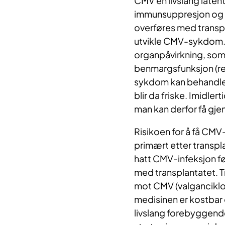
CMV en livslang latent
immunsuppresjon og g
overføres med transpl
utvikle CMV-sykdom.
organpåvirkning, som
benmargsfunksjon (re
sykdom kan behandles
blir da friske. Imidle
man kan derfor få gj
Risikoen for å få CMV
primært etter transpla
hatt CMV-infeksjon fø
med transplantatet. T
mot CMV (valganciklovi
medisinen er kostbar o
livslang forebyggende