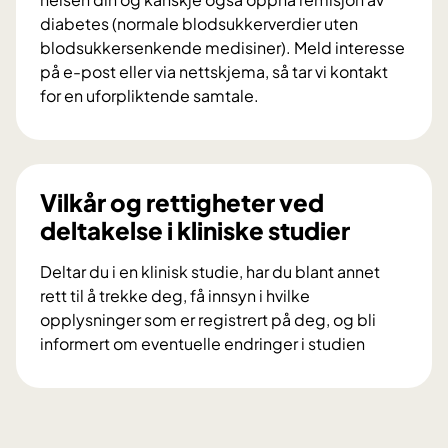
i
diabetes (normale blodsukkerverdier uten
f
blodsukkersenkende medisiner). Meld interesse
o
på e-post eller via nettskjema, så tar vi kontakt
r
for en uforpliktende samtale.
s
V
k
i
n
l
i
d
Vilkår og rettigheter ved
n
u
deltakelse i kliniske studier
g
d
s
e
Deltar du i en klinisk studie, har du blant annet
p
l
rett til å trekke deg, få innsyn i hvilke
r
t
opplysninger som er registrert på deg, og bli
o
a
informert om eventuelle endringer i studien
s
i
V
j
f
i
e
o
l
k
r
k
t