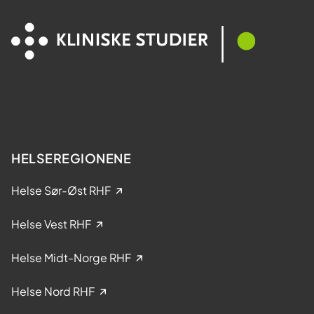
a
e
M
l
e
t
s
a
t
k
e
e
r
l
?
s
e
HELSEREGIONENE
i
k
Helse Sør-Øst RHF
l
i
Helse Vest RHF
n
i
Helse Midt-Norge RHF
s
k
Helse Nord RHF
e