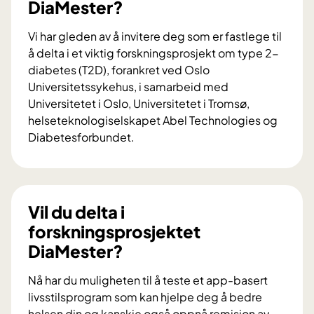
DiaMester?
Vi har gleden av å invitere deg som er fastlege til
å delta i et viktig forskningsprosjekt om type 2-
diabetes (T2D), forankret ved Oslo
Universitetssykehus, i samarbeid med
Universitetet i Oslo, Universitetet i Tromsø,
helseteknologiselskapet Abel Technologies og
Diabetesforbundet.
V
i
l
d
Vil du delta i
u
forskningsprosjektet
b
DiaMester?
i
d
Nå har du muligheten til å teste et app-basert
r
livsstilsprogram som kan hjelpe deg å bedre
a
helsen din og kanskje også oppnå remisjon av