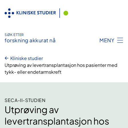
Hopp
til
innhold
SØK ETTER
forskning akkurat nå
MENY
Kliniske studier
Utprøving av levertransplantasjon hos pasienter med
tykk- eller endetarmskreft
SECA-II-STUDIEN
Utprøving av
levertransplantasjon hos