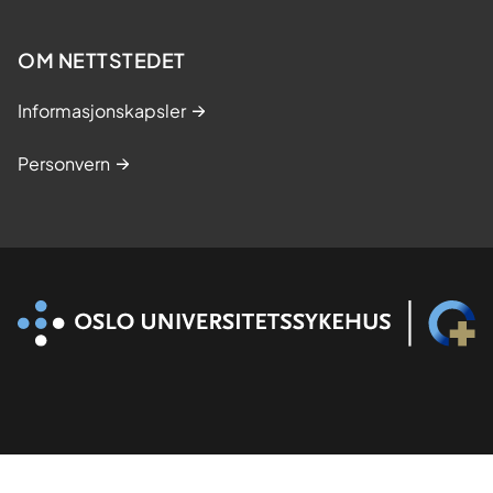
s
t
OM NETTSTEDET
u
d
Informasjonskapsler
i
e
Personvern
r