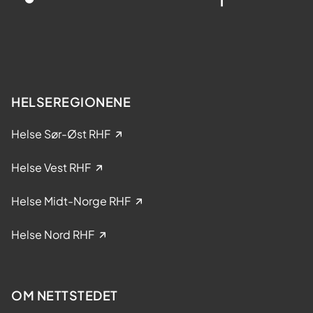
s
a
t
k
e
e
r
l
?
s
e
HELSEREGIONENE
i
k
Helse Sør-Øst RHF
l
i
Helse Vest RHF
n
i
Helse Midt-Norge RHF
s
k
Helse Nord RHF
e
s
t
OM NETTSTEDET
u
d