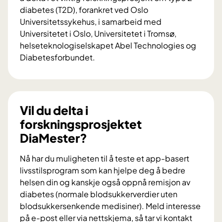
diabetes (T2D), forankret ved Oslo
Universitetssykehus, i samarbeid med
Universitetet i Oslo, Universitetet i Tromsø,
helseteknologiselskapet Abel Technologies og
Diabetesforbundet.
V
i
l
d
Vil du delta i
u
forskningsprosjektet
b
DiaMester?
i
d
Nå har du muligheten til å teste et app-basert
r
livsstilsprogram som kan hjelpe deg å bedre
a
helsen din og kanskje også oppnå remisjon av
i
diabetes (normale blodsukkerverdier uten
f
blodsukkersenkende medisiner). Meld interesse
o
på e-post eller via nettskjema, så tar vi kontakt