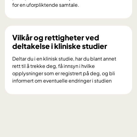
r
for en uforpliktende samtale.
s
V
k
i
n
l
i
d
Vilkår og rettigheter ved
n
u
deltakelse i kliniske studier
g
d
s
e
Deltar du i en klinisk studie, har du blant annet
p
l
rett til å trekke deg, få innsyn i hvilke
r
t
opplysninger som er registrert på deg, og bli
o
a
informert om eventuelle endringer i studien
s
i
V
j
f
i
e
o
l
k
r
k
t
s
å
e
k
r
t
n
o
D
i