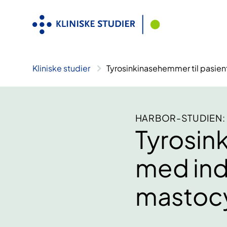
Hopp
til
innhold
Kliniske studier
Tyrosinkinasehemmer til pasie
HARBOR-STUDIEN:
Tyrosin
med ind
mastoc