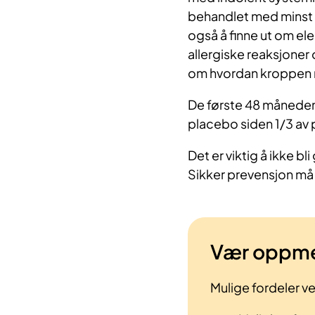
behandlet med minst 
også å finne ut om el
allergiske reaksjoner
om hvordan kroppen re
De første 48 månedene
placebo siden 1/3 av 
Det er viktig å ikke b
Sikker prevensjon må
Vær oppm
Mulige fordeler ve