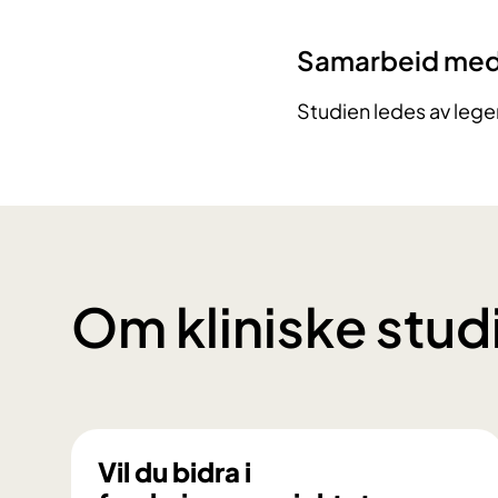
Samarbeid me
Studien ledes av leg
Om kliniske stud
Vil du bidra i