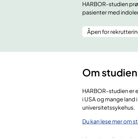
HARBOR-studien prøver
pasienter med indole
Åpen for rekrutteri
Om studien
HARBOR-studien er en 
i USA og mange land i
universitetssykehus.
Du kan lese mer om st