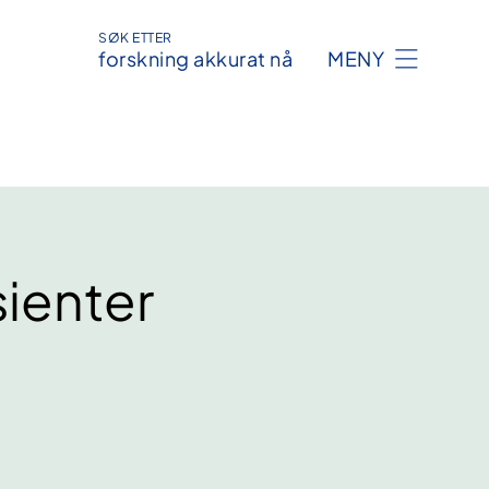
SØK ETTER
forskning akkurat nå
MENY
sienter