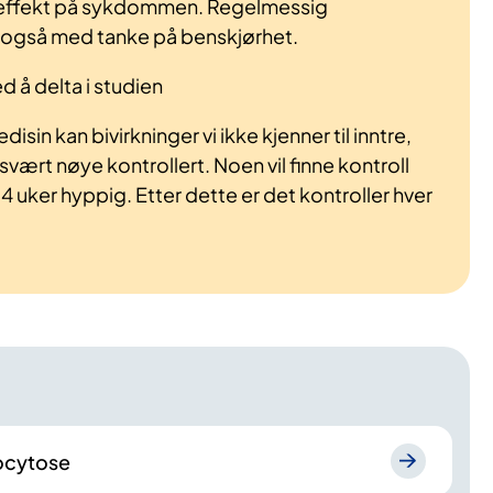
 effekt på sykdommen. Regelmessig
også med tanke på benskjørhet.
 å delta i studien
sin kan bivirkninger vi ikke kjenner til inntre,
 svært nøye kontrollert. Noen vil finne kontroll
 24 uker hyppig. Etter dette er det kontroller hver
ocytose