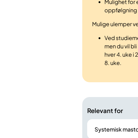
Mulighet for
oppfølgning 
Mulige ulemper ved
Ved studiemedi
men du vil bli
hver 4. uke i
8. uke.
Relevant for
Systemisk mast