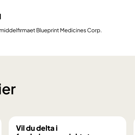
d
emiddelfirmaet Blueprint Medicines Corp.
ier
Vil du delta i