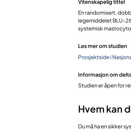
Vitenskapelig tittel
En randomisert, dobb
legemiddelet BLU-263,
systemisk mastocyt
Les mer om studien
Prosjektside i Nasjona
Informasjon om delt
Studien er åpen for re
Hvem kan d
Du må ha en sikker sys