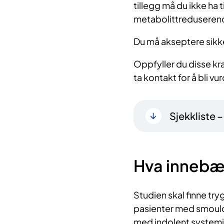
tillegg må du ikke ha t
metabolittreduserend
Du må akseptere sikk
Oppfyller du disse kr
ta kontakt for å bli vu
Sjekkliste 
Hva innebæ
Studien skal finne try
pasienter med smould
med indolent systemi