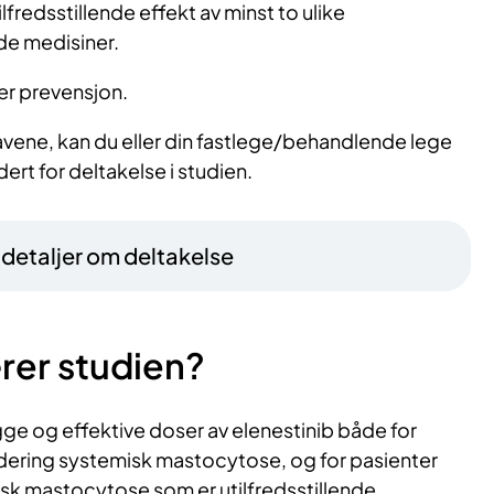
ilfredsstillende effekt av minst to ulike
e medisiner.
er prevensjon.
avene, kan du eller din fastlege/behandlende lege
rdert for deltakelse i studien.
– detaljer om deltakelse
rer studien?
gge og effektive doser av elenestinib både for
ering systemisk mastocytose, og for pasienter
sk mastocytose som er utilfredsstillende