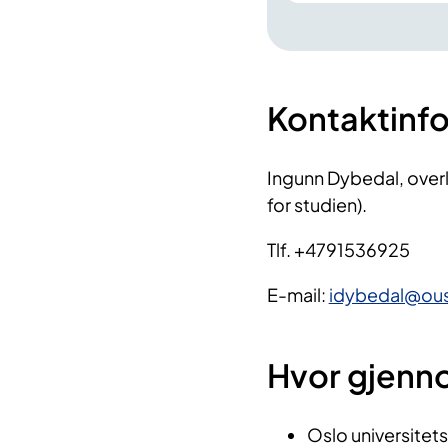
Kontaktinf
Ingunn Dybedal, overl
for studien).
Tlf. +4791536925
E-mail:
idybedal@ous
Hvor gjenn
Oslo universitet