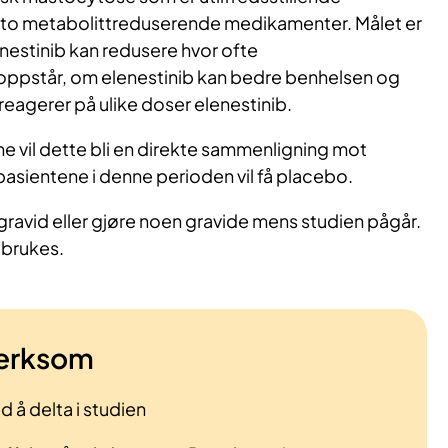
to metabolittreduserende medikamenter. Målet er
enestinib kan redusere hvor ofte
 oppstår, om elenestinib kan bedre benhelsen og
agerer på ulike doser elenestinib.
 vil dette bli en direkte sammenligning mot
pasientene i denne perioden vil få placebo.
li gravid eller gjøre noen gravide mens studien pågår.
 brukes.
erksom
d å delta i studien