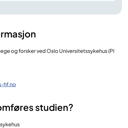
ormasjon
ege og forsker ved Oslo Universitetssykehus (PI
-hf.no
omføres studien?
ssykehus