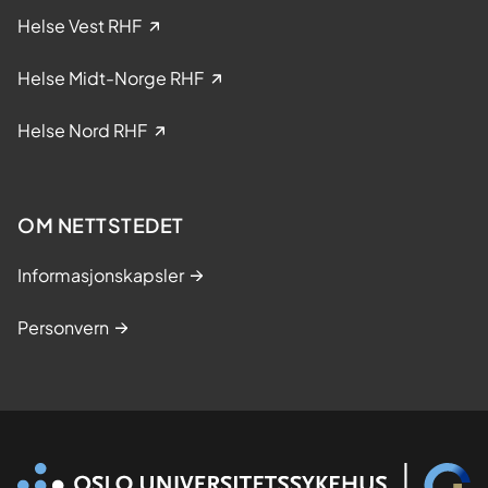
i
Helse Vest RHF
n
i
Helse Midt-Norge RHF
s
k
Helse Nord RHF
e
s
t
OM NETTSTEDET
u
d
Informasjonskapsler
i
e
Personvern
r