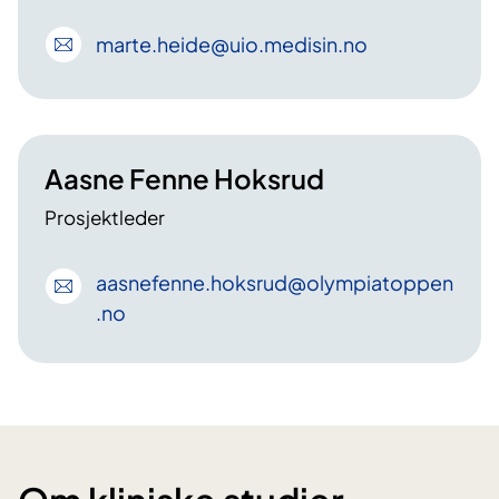
marte
.heide
@uio
.medisin
.no
Aasne Fenne Hoksrud
Prosjektleder
aasnefenne
.hoksrud
@olympiatoppen
.no