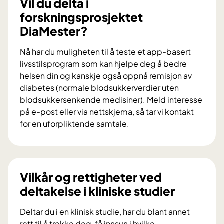
Vil du delta i
u
forskningsprosjektet
b
DiaMester?
i
d
Nå har du muligheten til å teste et app-basert
r
livsstilsprogram som kan hjelpe deg å bedre
a
helsen din og kanskje også oppnå remisjon av
i
diabetes (normale blodsukkerverdier uten
f
blodsukkersenkende medisiner). Meld interesse
o
på e-post eller via nettskjema, så tar vi kontakt
r
for en uforpliktende samtale.
s
V
k
i
n
l
i
d
Vilkår og rettigheter ved
n
u
deltakelse i kliniske studier
g
d
s
e
Deltar du i en klinisk studie, har du blant annet
p
l
rett til å trekke deg, få innsyn i hvilke