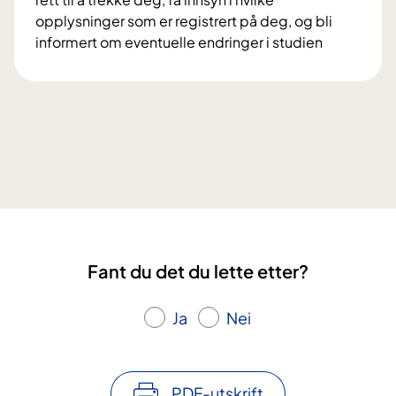
r
t
opplysninger som er registrert på deg, og bli
o
a
informert om eventuelle endringer i studien
s
i
V
j
f
i
e
o
l
k
r
k
t
s
å
e
k
r
t
n
o
D
i
g
i
n
r
a
g
e
M
s
Fant du det du lette etter?
t
e
p
t
s
r
i
Ja
Nei
t
o
g
e
s
h
r
j
e
?
PDF-utskrift
e