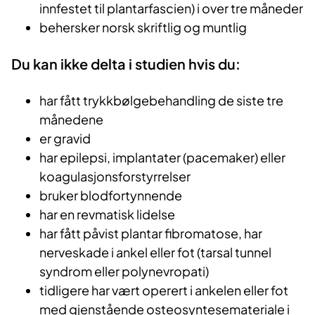
innfestet til plantarfascien) i over tre måneder
behersker norsk skriftlig og muntlig
Du kan ikke delta i studien hvis du:
har fått trykkbølgebehandling de siste tre
månedene
er gravid
har epilepsi, implantater (pacemaker) eller
koagulasjonsforstyrrelser
bruker blodfortynnende
har en revmatisk lidelse
har fått påvist plantar fibromatose, har
nerveskade i ankel eller fot (tarsal tunnel
syndrom eller polynevropati)
tidligere har vært operert i ankelen eller fot
med gjenstående osteosyntesemateriale i