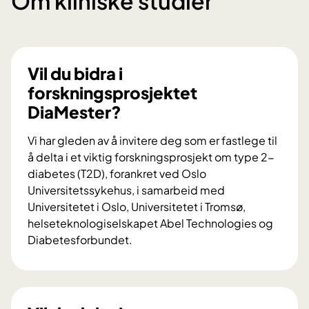
Om kliniske studier
Vil du bidra i
forskningsprosjektet
DiaMester?
Vi har gleden av å invitere deg som er fastlege til
å delta i et viktig forskningsprosjekt om type 2-
diabetes (T2D), forankret ved Oslo
Universitetssykehus, i samarbeid med
Universitetet i Oslo, Universitetet i Tromsø,
helseteknologiselskapet Abel Technologies og
Diabetesforbundet.
V
i
l
d