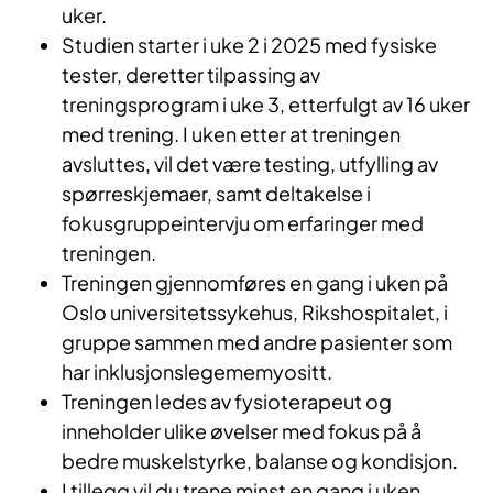
uker.
Studien starter i uke 2 i 2025 med fysiske
tester, deretter tilpassing av
treningsprogram i uke 3, etterfulgt av 16 uker
med trening. I uken etter at treningen
avsluttes, vil det være testing, utfylling av
spørreskjemaer, samt deltakelse i
fokusgruppeintervju om erfaringer med
treningen.
Treningen gjennomføres en gang i uken på
Oslo universitetssykehus, Rikshospitalet, i
gruppe sammen med andre pasienter som
har inklusjonslegememyositt.
Treningen ledes av fysioterapeut og
inneholder ulike øvelser med fokus på å
bedre muskelstyrke, balanse og kondisjon.
I tillegg vil du trene minst en gang i uken