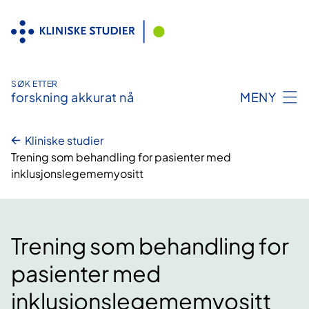
Hopp
til
innhold
SØK ETTER
forskning akkurat nå
MENY
Kliniske studier
Trening som behandling for pasienter med
inklusjonslegememyositt
Trening som behandling for
pasienter med
inklusjonslegememyositt