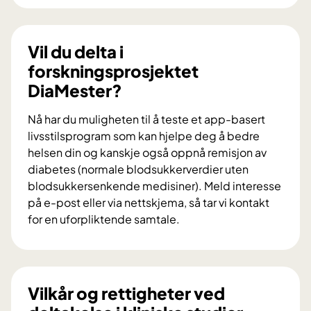
i
l
d
Vil du delta i
u
forskningsprosjektet
b
DiaMester?
i
d
Nå har du muligheten til å teste et app-basert
r
livsstilsprogram som kan hjelpe deg å bedre
a
helsen din og kanskje også oppnå remisjon av
i
diabetes (normale blodsukkerverdier uten
f
blodsukkersenkende medisiner). Meld interesse
o
på e-post eller via nettskjema, så tar vi kontakt
r
for en uforpliktende samtale.
s
V
k
i
n
l
i
d
Vilkår og rettigheter ved
n
u
g