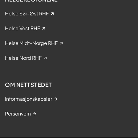
i
k
Helse Sør-Øst RHF
l
i
Helse Vest RHF
n
i
Helse Midt-Norge RHF
s
k
Helse Nord RHF
e
s
t
OM NETTSTEDET
u
d
Informasjonskapsler
i
e
Personvern
r