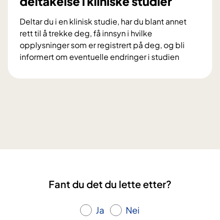
deltakelse i kliniske studier
d
s
e
Deltar du i en klinisk studie, har du blant annet
p
l
rett til å trekke deg, få innsyn i hvilke
r
t
opplysninger som er registrert på deg, og bli
o
a
informert om eventuelle endringer i studien
s
i
V
j
f
i
e
o
l
k
r
k
t
s
å
e
k
r
t
n
o
D
i
g
i
n
r
a
g
e
M
s
Fant du det du lette etter?
t
e
p
t
s
r
i
Ja
Nei
t
o